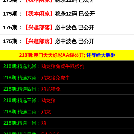
175期：
【我本闲凉】
稳杀12码 已公开
175期：
【我本闲凉】
稳杀12码 已公开
175期：
【兴趣部落】
必中波色 已公开
175期：
【兴趣部落】
必中波色 已公开
218期:澳门天天好彩AA级公开;
还等啥大胆砸
218期:精选九肖：
鸡龙猪兔虎牛鼠猴狗
218期:精选六肖：
鸡龙猪兔虎牛
218期:精选四肖：
鸡龙猪兔
218期:精选三肖：
鸡龙猪
218期:精选二肖：
鸡龙
218期:精选一肖：
鸡