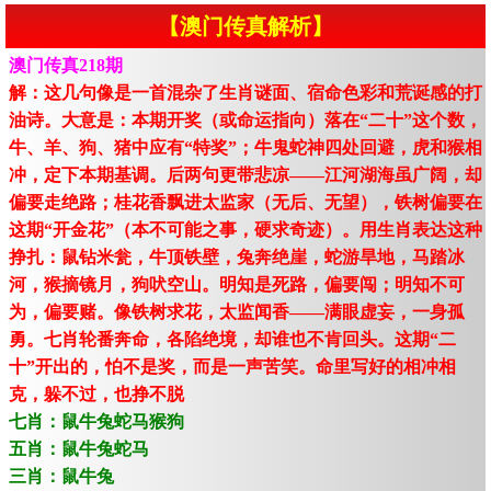
【澳门传真解析】
澳门传真218期
解：这几句像是一首混杂了生肖谜面、宿命色彩和荒诞感的打
油诗。大意是：本期开奖（或命运指向）落在“二十”这个数，
牛、羊、狗、猪中应有“特奖”；牛鬼蛇神四处回避，虎和猴相
冲，定下本期基调。后两句更带悲凉——江河湖海虽广阔，却
偏要走绝路；桂花香飘进太监家（无后、无望），铁树偏要在
这期“开金花”（本不可能之事，硬求奇迹）。用生肖表达这种
挣扎：鼠钻米瓮，牛顶铁壁，兔奔绝崖，蛇游旱地，马踏冰
河，猴摘镜月，狗吠空山。明知是死路，偏要闯；明知不可
为，偏要赌。像铁树求花，太监闻香——满眼虚妄，一身孤
勇。七肖轮番奔命，各陷绝境，却谁也不肯回头。这期“二
十”开出的，怕不是奖，而是一声苦笑。命里写好的相冲相
克，躲不过，也挣不脱
七肖：鼠牛兔蛇马猴狗
五肖：鼠牛兔蛇马
三肖：鼠牛兔