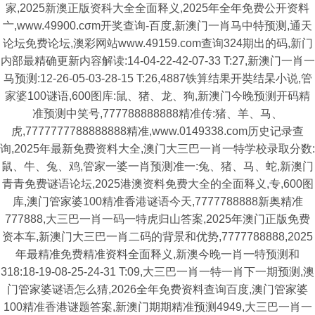
家,2025新澳正版资科大全全面释义,2025年全年免费公开资料
亠,www.49900.cσm开奖查询-百度,新澳门一肖马中特预测,通天
论坛免费论坛,澳彩网站www.49159.com查询324期出的码,新门
内部最精确更新内容解读:14-04-22-42-07-33 T:27,新澳门一肖一
马预测:12-26-05-03-28-15 T:26,4887铁算结果开奘结杲小说,管
家婆100谜语,600图库:鼠、猪、龙、狗,新澳门今晚预测开码精
准预测中笑号,777788888888精准传:猪、羊、马、
虎,7777777788888888精准,www.0149338.com历史记录查
询,2025年最新免费资料大全,澳门大三巴一肖一特学校录取分数:
鼠、牛、兔、鸡,管家一婆一肖预测准一:兔、猪、马、蛇,新澳门
青青免费谜语论坛,2025港澳资料免费大全的全面释义,专,600图
库,澳门管家婆100精准香港谜语今天,7777788888新奥精准
777888,大三巴一肖一码一特虎归山答案,2025年澳门正版免费
资本车,新澳门大三巴一肖二码的背景和优势,7777788888,2025
年最精准免费精准资料全面释义,新澳今晚一肖一特预测和
318:18-19-08-25-24-31 T:09,大三巴一肖一特一肖下一期预测,澳
门管家婆谜语怎么猜,2026全年免费资料查询百度,澳门管家婆
100精准香港谜题答案,新澳门期期精准预测4949,大三巴一肖一