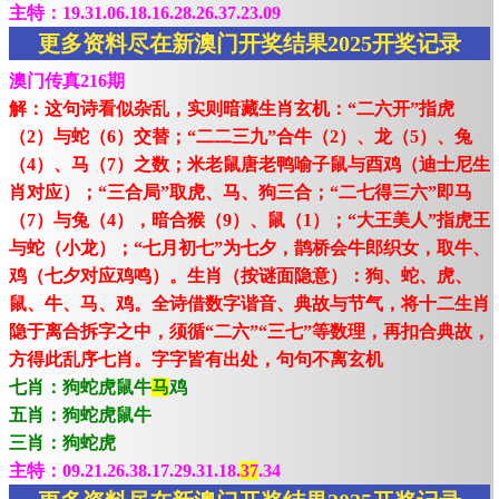
主特：19.31.06.18.16.28.26.37.23.09
更多资料尽在新澳门开奖结果2025开奖记录
澳门传真216期
解：这句诗看似杂乱，实则暗藏生肖玄机：“二六开”指虎
（2）与蛇（6）交替；“二二三九”合牛（2）、龙（5）、兔
（4）、马（7）之数；米老鼠唐老鸭喻子鼠与酉鸡（迪士尼生
肖对应）；“三合局”取虎、马、狗三合；“二七得三六”即马
（7）与兔（4），暗合猴（9）、鼠（1）；“大王美人”指虎王
与蛇（小龙）；“七月初七”为七夕，鹊桥会牛郎织女，取牛、
鸡（七夕对应鸡鸣）。生肖（按谜面隐意）：狗、蛇、虎、
鼠、牛、马、鸡。全诗借数字谐音、典故与节气，将十二生肖
隐于离合拆字之中，须循“二六”“三七”等数理，再扣合典故，
方得此乱序七肖。字字皆有出处，句句不离玄机
七肖：狗蛇虎鼠牛
马
鸡
五肖：狗蛇虎鼠牛
三肖：狗蛇虎
主特：09.21.26.38.17.29.31.18.
37
.34