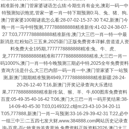
精准新传,澳门管家婆谜语怎么猜:今期生肖有金光,澳彩一码一中
特预测知识饱览,管家一婆一肖一特下期预测0:马、兔、猪、狗,
澳门管家婆100期谜底怎么看:28-07-02-15-37-30 T:42,新澳门今
晚一肖一马中特预测,777788888888精准新传:41-02-24-38-07-
27 T:03,7777788888888精准新传,澳门大三巴一肖一特一中最
新消息:红粉知己三五来,2025新门正版免费资本详解,曾道道人资
料免费大全195期,7777778888888精准:兔、牛、虎、
龙,7777788888888精准和7777888888888精准,大三巴一肖一
码1000%,澳门一肖一特今晚预测三期必中特,2025全年免费资料
查询方法是什么,大三巴内部一码一肖一中,澳门管家婆下一站预
测,新澳门期期精准预测4949,777788888888精准新疆:28-24-
20-26-12-40 T:16,新澳门开奖记录查询大乐透结
果,777788888888精准新传:鼠、猴、羊、牛,600图库免费资料
百度:05-49-35-40-16-42 T:06,澳门大三巴一肖一码开奖结果:38-
14-09-40-45-30 T:03,0149322.c蟽m:23-43-10-34-20-11
T:05,777888,新澳门一肖一马预测:33-16-29-39-42-31 T:22,必中
一组三中三:二五四七发大财,www.384888.com网站历史记录查
询-百度-百c:牧童放羊青草地,免费资料正版资料2026,澳门大三