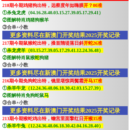
218期今期鸡猪狗出特，远察度年如嗨膜
开？00准
①杀兔龙虎（04.16.28.40.03.15.27.39.05.17.29.41）
②图解特肖鸡猪狗猴羊
③合单+小数
更多资料尽在新澳门开奖结果2025开奖记录
217期今期鼠猴蛇出特，搔首隋堤落日斜
开蛇26准
①
杀龙虎羊（03.15.27.39.05.17.29.41.12.24.36.48）
②图解特肖鼠猴
蛇
狗猪
③合单+小数
更多资料尽在新澳门开奖结果2025开奖记录
216期今期免狗蛇出特，镜里堪惊两鬓霜
开马37准
①
杀羊牛龙（12.24.36.48.06.18.30.42.03.15.27.39）
②图解特肖免狗蛇鼠
马
③合单+小数
更多资料尽在新澳门开奖结果2025开奖记录
213期今期猴蛇鸡出特，蟾宫里面擎红日
开猴35准
①
杀羊牛兔（12.24.36.48.06.18.30.42.04.16.28.40）