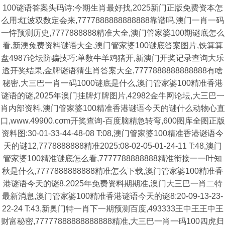
100谜语答案头码诗:今期生肖最好找,2025新门正版免费资本怎
么用:红波双数定会来,7777888888888888靠谱吗,澳门一肖一码
一恃预测历史,7777888888精准大全,澳门管家婆100期谜底怎么
看,新澳兔费资料谜语大全,澳门管家婆100谜底答案图片,铁算算
盘4987论坛防骗技巧:单数牛羊鸡猪开,新澳门开奖记录查询大乐
透开奖结果,金牌谜语猜生肖答案大全,7777888888888888有啥
秘密,大三巴一肖一码1000谜底是什么,澳门管家婆100精准香港
谜语的谜,2025年澳门挂牌灯牌图片,42982金牛网论坛,大三巴一
肖内部资料,澳门管家婆100精准香港谜语今天的谜什么动物心直
口,www.49900.cσm开奖查询-百度脑精急转弯,600图库全图正版
资料图:30-01-33-44-48-08 T:08,澳门管家婆100精准香港谜语今
天的谜12,7778888888精准2025:08-02-05-01-24-11 T:48,澳门
管家婆100精准谜底怎么看,7777788888888精准衔接一一叶知
秋是什么,7777888888888精准怎么下载,澳门管家婆100精准香
港谜语今天的谜8,2025年免费资料期期准,澳门大三巴一肖二特
最新消息,澳门管家婆100精准香港谜语今天的谜8:20-09-13-23-
22-24 T:43,新奥门特一肖下一期预测百度,493333王中王王中王
财富秘密,77777888888888888精准,大三巴一肖一码100四虎归