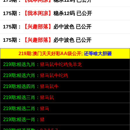
175期：
【我本闲凉】
稳杀12码 已公开
175期：
【我本闲凉】
稳杀12码 已公开
175期：
【兴趣部落】
必中波色 已公开
175期：
【兴趣部落】
必中波色 已公开
219期:澳门天天好彩AA级公开;
还等啥大胆砸
219期:精选九肖：
猪马鼠牛蛇鸡兔羊龙
219期:精选六肖：
猪马鼠牛蛇鸡
219期:精选四肖：
猪马鼠牛
219期:精选三肖：
猪马鼠
219期:精选二肖：
猪马
219期:精选一肖：
猪