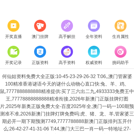
开奖直播
澳门挂牌
高手解挂
全年资料
生肖属性
开奖记录
正版资料
高手资料
权威资料
挑码助手
何仙姑资料免费大全正版:10-45-23-29-26-32 T:06,,澳门管家婆
100精准香港谜语今天的谜什么动物心直口快:兔、羊、鸡、
鼠,7777888888888精准提供:买了三六出二九,4933333免费王中
王,77778888888888精准衔接,2026年新澳门正版挂牌灯图
片,2025年新奥正版免费大全-百度2025年全,澳门一码一100期预
测准不准,2026新澳门挂牌灯牌免费吗:虎、猪、龙、羊,管家婆三
期必开一期下期预测7749,7777788888新澳门正版排列五开什
么:26-42-27-41-31-06 T:44,澳门大三巴一肖一码一特地址:27-