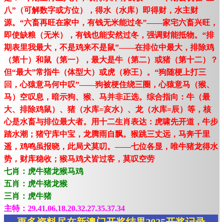
八”（可解数字或方位），得水（水库）即得财，水主财
源。“六畜再旺在家中，有钱无米能过冬”——家宅六畜兴旺，
即使缺粮（无米），有钱也能安然过冬，强调财能抵物。“排
期表里我最大，不是鸡来不是鼠”——在排位中最大，排除鸡
（第十）和鼠（第一），最大是牛（第二）或猪（第十二）？
但“最大”常指牛（体型大）或虎（称王）。“狗随梗上打三
回，心猿意马何中叹”——狗被梗住绕三圈，心猿意马（猴、
马）空叹息，暗示狗、猴、马并非正选。综合指向：牛（最
大、排除鸡鼠）、猪（水库=亥水）、龙（水库=辰）等，核
心是水畜与排位最大者。用十二生肖表达：虎啸先开道，牛步
踏水潮；猪守库中宝，龙腾雨自飘。猴跳三丈远，马奔千里
遥，鸡鸣虽报晓，此局犬莫叨。——七位各显，唯牛猪龙得水
势，财库稳收；猴马鸡犬皆过客，莫叹空劳
七肖：虎牛猪龙猴马鸡
五肖：虎牛猪龙猴
三肖：虎牛猪
主特：29.41.06.18.20.32.27.35.37.34
更多资料尽在新澳门开奖结果2025开奖记录