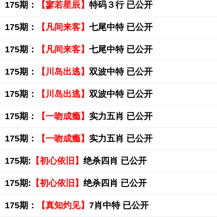
175期：
【寥若星辰】
特码３行 已公开
175期：
【凡间来客】
七尾中特 已公开
175期：
【凡间来客】
七尾中特 已公开
175期：
【川岛出逃】
双波中特 已公开
175期：
【川岛出逃】
双波中特 已公开
175期：
【一吻成瘾】
实力五肖 已公开
175期：
【一吻成瘾】
实力五肖 已公开
175期:
【初心依旧】
绝杀四肖 已公开
175期:
【初心依旧】
绝杀四肖 已公开
175期：
【真知灼见】
7肖中特 已公开