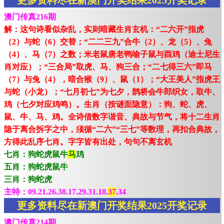
澳门传真216期
解：这句诗看似杂乱，实则暗藏生肖玄机：“二六开”指虎
（2）与蛇（6）交替；“二二三九”合牛（2）、龙（5）、兔
（4）、马（7）之数；米老鼠唐老鸭喻子鼠与酉鸡（迪士尼生
肖对应）；“三合局”取虎、马、狗三合；“二七得三六”即马
（7）与兔（4），暗合猴（9）、鼠（1）；“大王美人”指虎王
与蛇（小龙）；“七月初七”为七夕，鹊桥会牛郎织女，取牛、
鸡（七夕对应鸡鸣）。生肖（按谜面隐意）：狗、蛇、虎、
鼠、牛、马、鸡。全诗借数字谐音、典故与节气，将十二生肖
隐于离合拆字之中，须循“二六”“三七”等数理，再扣合典故，
方得此乱序七肖。字字皆有出处，句句不离玄机
七肖：狗蛇虎鼠牛
马
鸡
五肖：狗蛇虎鼠牛
三肖：狗蛇虎
主特：09.21.26.38.17.29.31.18.
37
.34
更多资料尽在新澳门开奖结果2025开奖记录
澳门传真214期