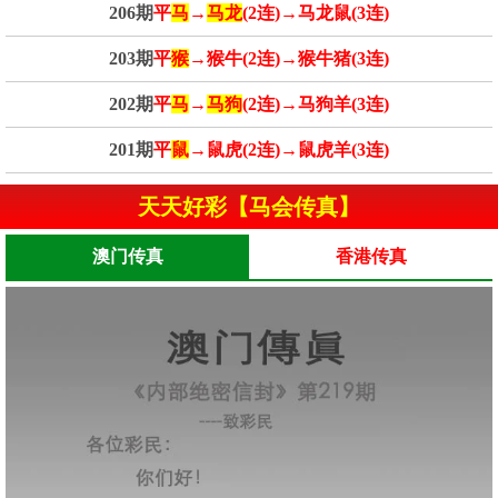
206期
平
马
→
马龙
(2连)→马龙鼠(3连)
203期
平
猴
→猴牛(2连)→猴牛猪(3连)
202期
平
马
→
马狗
(2连)→马狗羊(3连)
201期
平
鼠
→鼠虎(2连)→鼠虎羊(3连)
天天好彩【马会传真】
澳门传真
香港传真