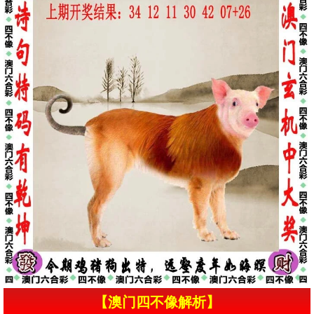
【澳门四不像解析】