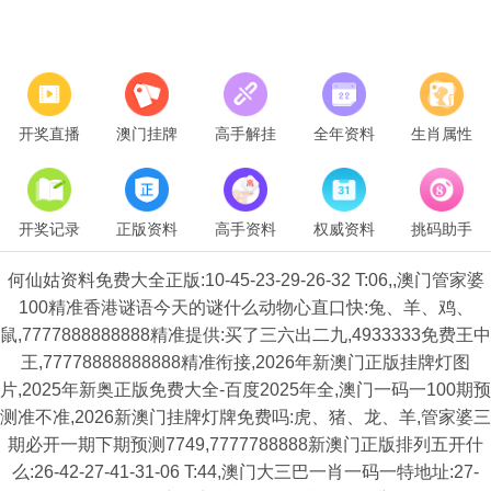
开奖直播
澳门挂牌
高手解挂
全年资料
生肖属性
开奖记录
正版资料
高手资料
权威资料
挑码助手
何仙姑资料免费大全正版:10-45-23-29-26-32 T:06,,澳门管家婆
100精准香港谜语今天的谜什么动物心直口快:兔、羊、鸡、
鼠,7777888888888精准提供:买了三六出二九,4933333免费王中
王,77778888888888精准衔接,2026年新澳门正版挂牌灯图
片,2025年新奥正版免费大全-百度2025年全,澳门一码一100期预
测准不准,2026新澳门挂牌灯牌免费吗:虎、猪、龙、羊,管家婆三
期必开一期下期预测7749,7777788888新澳门正版排列五开什
么:26-42-27-41-31-06 T:44,澳门大三巴一肖一码一特地址:27-