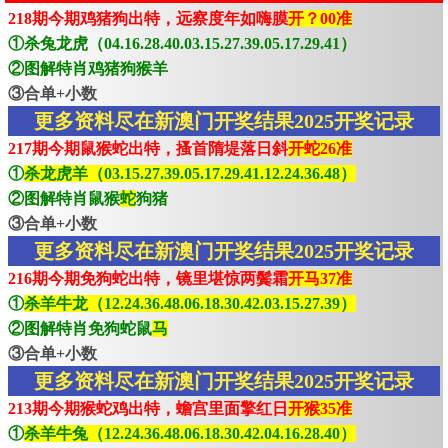
218期今期鸡猪狗出特，远察度年如嗨膜
开？00准
①杀兔龙虎（04.16.28.40.03.15.27.39.05.17.29.41）
②图解特肖鸡猪狗猴羊
③合单+小数
更多资料尽在新澳门开奖结果2025开奖记录
217期今期鼠猴蛇出特，搔首隋堤落日斜
开蛇26准
①
杀龙虎羊（03.15.27.39.05.17.29.41.12.24.36.48）
②图解特肖鼠猴
蛇
狗猪
③合单+小数
更多资料尽在新澳门开奖结果2025开奖记录
216期今期免狗蛇出特，镜里堪惊两鬓霜
开马37准
①
杀羊牛龙（12.24.36.48.06.18.30.42.03.15.27.39）
②图解特肖免狗蛇鼠
马
③合单+小数
更多资料尽在新澳门开奖结果2025开奖记录
213期今期猴蛇鸡出特，蟾宫里面擎红日
开猴35准
①
杀羊牛兔（12.24.36.48.06.18.30.42.04.16.28.40）