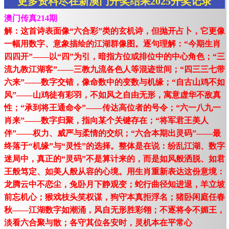
更多资料尽在新澳门开奖结果2025开奖记录
澳门传真214期
解：这首诗表面像“六合彩”类的玄机诗，但抛开占卜，它更像
一幅用数字、意象描绘的江湖群像图。逐句理解：“今期生肖
四四开”——以“四”为引，暗指方位或排位中的中心角色；“三
流九教江湖客”——三教九流各色人等混迹世间；“四三三七带
六来”——数字交错，像命数中的变数与机缘；“自古山鸡不如
风”——山鸡徒有彩羽，不如风之自由无形，寓意虚华不敌真
性；“承到将王通命令”——传达高位者的号令；“六一八九一
肖来”——数字归聚，指向某个关键存在；“将军君王美人
伴”——权力、威严与柔情的交织；“六合本期出灵码”——最
终落于“机缘”与“灵性”的选择。整体是在说：纷乱江湖、数字
迷局中，真正的“灵码”不是算计来的，而是如风般洒脱、如君
王般笃定、如美人般从容的心境。用生肖重新表达这份意境：
龙腾云中不恋尘，兔卧月下静观变；蛇行曲径知进退，羊立坡
前忘机心；猴戏枝头笑权谋，狗守本真拒浮名；猪卧闲庭任春
秋——江湖数字如潮涌，风自无形胜彩翎；不逐将令不媚王，
淡看六合聚与散；各守其位各安时，灵机本在平常心