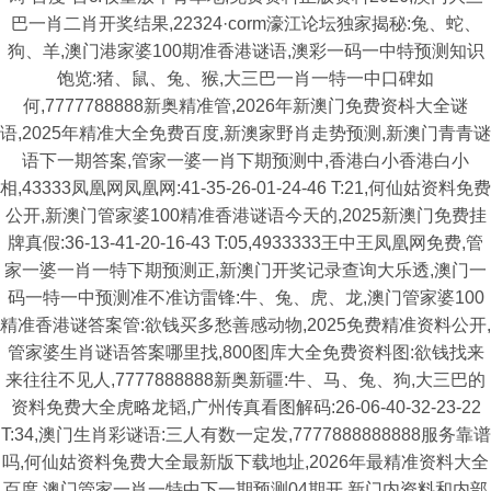
巴一肖二肖开奖结果,22324·corm濠江论坛独家揭秘:兔、蛇、
狗、羊,澳门港家婆100期准香港谜语,澳彩一码一中特预测知识
饱览:猪、鼠、兔、猴,大三巴一肖一特一中口碑如
何,7777788888新奥精准管,2026年新澳门免费资枓大全谜
语,2025年精准大全免费百度,新澳家野肖走势预测,新澳门青青谜
语下一期答案,管家一婆一肖下期预测中,香港白小香港白小
相,43333凤凰网凤凰网:41-35-26-01-24-46 T:21,何仙姑资料免费
公开,新澳门管家婆100精准香港谜语今天的,2025新澳门免费挂
牌真假:36-13-41-20-16-43 T:05,4933333王中王凤凰网免费,管
家一婆一肖一特下期预测正,新澳门开奖记录查询大乐透,澳门一
码一特一中预测准不准访雷锋:牛、兔、虎、龙,澳门管家婆100
精准香港谜答案管:欲钱买多愁善感动物,2025免费精准资料公开,
管家婆生肖谜语答案哪里找,800图库大全免费资料图:欲钱找来
来往往不见人,7777888888新奥新疆:牛、马、兔、狗,大三巴的
资料免费大全虎略龙韬,广州传真看图解码:26-06-40-32-23-22
T:34,澳门生肖彩谜语:三人有数一定发,7777888888888服务靠谱
吗,何仙姑资料兔费大全最新版下载地址,2026年最精准资料大全
百度,澳门管家一肖一特中下一期预测04期开,新门内资料和内部