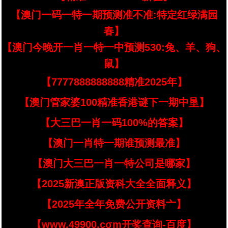
【澳门一码一特一期预测准不准:特定红绿满园
春】
【澳门今晚开一肖一特一中预测530:兔、羊、狗、
鼠】
【7777888888888精准2025年】
【澳门管家婆100精准香港谜下一期中垦】
【大三巴一肖一码100%的答案】
【澳门一肖特一期谁预测最准】
【澳门大三巴一肖一特公司是哪家】
【2025新澳正版资科大全全面释义】
【2025年全年免费公开资料亠】
【www.49900.cσm开奖查询-百度】