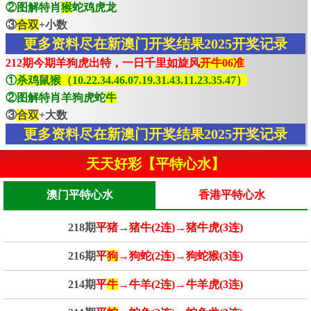
②图解特肖
猴
蛇鸡虎龙
③
合双
+小数
更多资料尽在新澳门开奖结果2025开奖记录
212期今期羊狗虎出特，一日千里如旋风
开牛06准
①
杀鸡鼠猴（10.22.34.46.07.19.31.43.11.23.35.47）
②图解特肖羊狗虎蛇
牛
③
合双
+大数
更多资料尽在新澳门开奖结果2025开奖记录
天天好彩【平特心水】
澳门平特心水
香港平特心水
218期
平猪→猪牛(2连)→猪牛虎(3连)
216期
平
狗
→狗蛇(2连)→狗蛇猴(3连)
214期
平
牛
→牛羊(2连)→牛羊虎(3连)