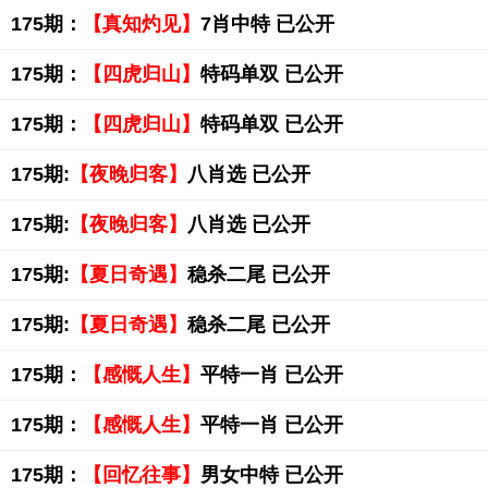
175期：
【真知灼见】
7肖中特 已公开
175期：
【四虎归山】
特码单双 已公开
175期：
【四虎归山】
特码单双 已公开
175期:
【夜晚归客】
八肖选 已公开
175期:
【夜晚归客】
八肖选 已公开
175期:
【夏日奇遇】
稳杀二尾 已公开
175期:
【夏日奇遇】
稳杀二尾 已公开
175期：
【感慨人生】
平特一肖 已公开
175期：
【感慨人生】
平特一肖 已公开
175期：
【回忆往事】
男女中特 已公开