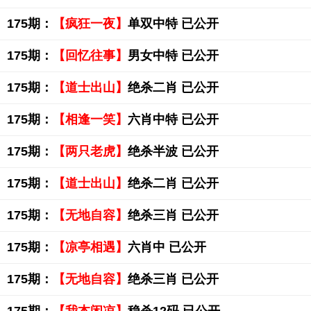
175期：
【疯狂一夜】
单双中特 已公开
175期：
【回忆往事】
男女中特 已公开
175期：
【道士出山】
绝杀二肖 已公开
175期：
【相逢一笑】
六肖中特 已公开
175期：
【两只老虎】
绝杀半波 已公开
175期：
【道士出山】
绝杀二肖 已公开
175期：
【无地自容】
绝杀三肖 已公开
175期：
【凉亭相遇】
六肖中 已公开
175期：
【无地自容】
绝杀三肖 已公开