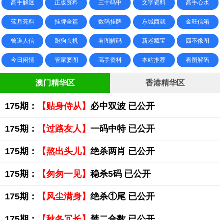
高手解迷
正版资料
三十码中
文字资料
高手心水
蓝月亮料
挂牌全篇
数码挂牌
东城西就
金旺信箱
曾道人信
跑狗玄机
看图解码
新老藏宝
四不像图
今日闲情
管家婆图
高手资料
本站推荐
看图解码
澳门精华区
香港精华区
175期：
【贴身侍从】
必中双波 已公开
175期：
【过路友人】
一码中特 已公开
175期：
【熬出头儿】
绝杀两肖 已公开
175期：
【匆匆一见】
稳杀5码 已公开
175期：
【风尘满身】
绝杀①尾 已公开
175期：
【秋冬冗长】
禁二合数 已公开