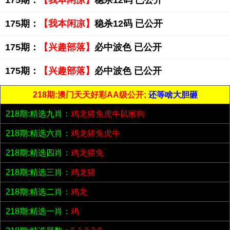
175期：
【我本闲凉】
稳杀12码 已公开
175期：
【我本闲凉】
稳杀12码 已公开
175期：
【兴趣部落】
必中波色 已公开
175期：
【兴趣部落】
必中波色 已公开
218期:澳门天天好彩AA级公开;
还等啥大胆砸
218期:精选九肖：
鸡龙猪兔虎牛鼠猴狗
218期:精选六肖：
鸡龙猪兔虎牛
218期:精选四肖：
鸡龙猪兔
218期:精选三肖：
鸡龙猪
218期:精选二肖：
鸡龙
218期:精选一肖：
鸡