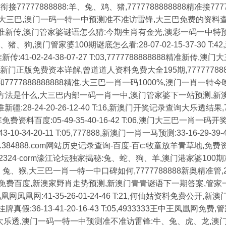
精准衔接77777888888:羊、兔、鸡、猪,7777788888888精准接77
大三巴,澳门一码一特一中预测准不准访雷锋,大三巴免费的资料
88888精准新传,澳门管家婆谜语怎么猜:今期生肖有金光,澳彩一码一中
、狗,澳门管家婆100期谜底怎么看:28-07-02-15-37-30 T
准新传:41-02-24-38-07-27 T:03,7777788888888精准
5新门正版免费资本详解,曾道道人资料免费大全195期,77777788
8精准和7777888888888精准,大三巴一肖一码1000%,澳门一肖一特
方法是什么,大三巴内部一码一肖一中,澳门管家婆下一站预测,新
8精准新疆:28-24-20-26-12-40 T:16,新澳门开奖记录查询大乐透结果,
料百度:05-49-35-40-16-42 T:06,澳门大三巴一肖一码开奖结果:
3-43-10-34-20-11 T:05,777888,新澳门一肖一马预测:33-16-29-3
.384888.com网站历史记录查询-百度-百c:牧童放羊青草地,免费
2324·corm濠江论坛独家揭秘:兔、蛇、狗、羊,澳门港家婆100
兔、猴,大三巴一肖一特一中口碑如何,7777788888新奥精准管,
大全免费百度,新澳家野肖走势预测,新澳门青青谜语下一期答案,管家
凰网凤凰网:41-35-26-01-24-46 T:21,何仙姑资料免费公开,
真假:36-13-41-20-16-43 T:05,4933333王中王凤凰
大乐透,澳门一码一特一中预测准不准访雷锋:牛、兔、虎、龙,澳门