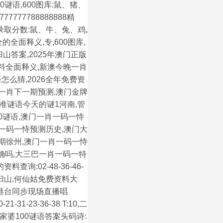
100谜语,600图库:鼠、猪、
777788888888精
校录取分数:鼠、牛、兔、鸡,
全面释义,专,600图库,
归山答案,2025年澳门正版
资料全面释义,新澳今晚一肖
谜语怎么猜,2026全年免费资
特一肖下一期预测,澳门金牌
00精准谜语今天的谜1河南,管
100谜语,澳门一肖一码一恃
肖一码一恃预测历史,澳门大
一期徐州,澳门一肖一码一恃
正确吗,大三巴一肖一码一特
:02-48-36-46-
四虎归山,何仙姑免费资料大
香港本港台同步现场直播唱
31-23-36-38 T:10,二
婆100谜语答案头码诗: