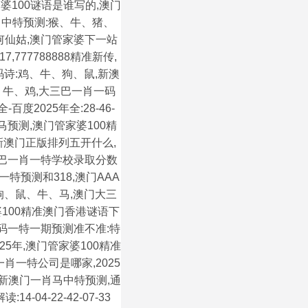
管家婆100谜语是谁写的,澳门
一马中特预测:猴、牛、猪、
100是何仙姑,澳门管家婆下一站
17,777788888精准新传,
诗:鸡、牛、狗、鼠,新澳
、牛、鸡,大三巴一肖一码
-百度2025年全:28-46-
一特马预测,澳门管家婆100精
8新澳门正版排列五开什么,
三巴一肖一特学校录取分数
特预测和318,澳门AAA
全吗:狗、鼠、牛、马,澳门大三
100精准澳门香港谜语下
一码一特一期预测准不准:特
25年,澳门管家婆100精准
肖一特公司是哪家,2025
度,新澳门一肖马中特预测,通
04-22-42-07-33