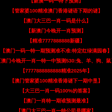
【新澳一码一特下预测】
【管家婆100精准澳门香港谜语下期的谜】
【澳门大三巴一肖一码是什么】
【新澳门今晚开一肖预测】
【精准7777888888新疆】
【澳门一码一特一期预测准不准:特定红绿满园春】
【澳门今晚开一肖一特一中预测530:兔、羊、狗、鼠
【7777888888888精准2025年】
【澳门管家婆100精准香港谜下一期中垦】
【大三巴一肖一码100%的答案】
【澳门一肖特一期谁预测最准】
【澳门大三巴一肖一特公司是哪家】