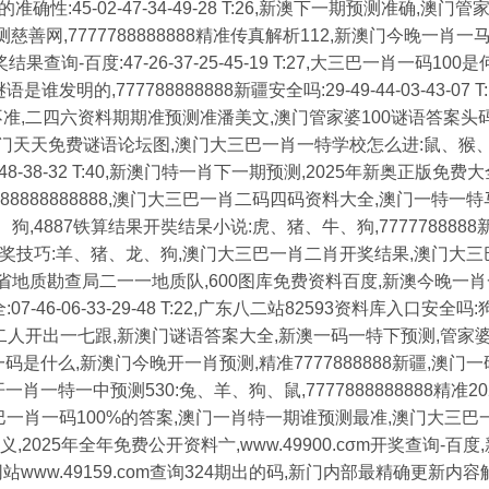
准确性:45-02-47-34-49-28 T:26,新澳下一期预测准确,澳门
善网,7777788888888精准传真解析112,新澳门今晚一肖
m开奖结果查询-百度:47-26-37-25-45-19 T:27,大三巴一肖一码
发明的,777788888888新疆安全吗:29-49-44-03-43-07 T:
准,二四六资料期期准预测准潘美文,澳门管家婆100谜语答案头码
门天天免费谜语论坛图,澳门大三巴一肖一特学校怎么进:鼠、猴
5-48-38-32 T:40,新澳门特一肖下一期预测,2025年新奥正版免费大全
27,7777888888888888,澳门大三巴一肖二码四码资料大全,澳门一特
狗,4887铁算结果开奘结杲小说:虎、猪、牛、狗,777778888
中奖技巧:羊、猪、龙、狗,澳门大三巴一肖二肖开奖结果,澳门大
省地质勘查局二一一地质队,600图库免费资料百度,新澳今晚一肖一
-46-06-33-29-48 T:22,广东八二站82593资料库入口安
二人开出一七跟,新澳门谜语答案大全,新澳一码一特下预测,管家婆
码是什么,新澳门今晚开一肖预测,精准7777888888新疆,澳门
肖一特一中预测530:兔、羊、狗、鼠,7777888888888精准20
一肖一码100%的答案,澳门一肖特一期谁预测最准,澳门大三巴一
2025年全年免费公开资料亠,www.49900.cσm开奖查询-百
ww.49159.com查询324期出的码,新门内部最精确更新内容解读:14-