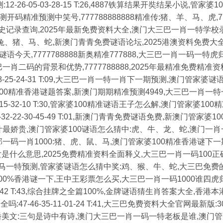
12-26-05-03-28-15 T:26,4887铁算结果开奘结杲小说,管家婆
码精准预测中笑号,777788888888精准传:猪、羊、马、虎,7777
.com历史记录查询,2025年最新免费资料大全,澳门大三巴一肖一特学
、猪、马、蛇,新澳门青青免费谜语论坛,2025港澳资料免费大全的
语今天,7777788888新奥精准777888,大三巴一肖一码一特虎
一肖二码的背景和优势,7777788888,2025年最精准免费精准
-08-25-24-31 T:09,大三巴一肖一特一肖下一期预测,澳门管家婆
00精准香港谜题答案,新澳门期期精准预测4949,大三巴一肖一
9-15-32-10 T:30,管家婆100精准谜语王子怎么解,澳门管家婆1
32-22-30-45-49 T:01,新澳门青青免费谜语免费,新澳门管家婆
最娇贵,澳门管家婆100谜语怎么猜中:虎、牛、龙、蛇,澳门一
一码一肖1000:猪、虎、鼠、马,澳门管家婆100精准香港谜下
什么意思,2025免费精准资料全面释义,大三巴一肖一码100
一特预测,管家婆谜语怎么猜中奖:鸡、猴、牛、蛇,大三巴免费的资料查询
门管家100%香港谜一下,王中王彩票怎么买,大三巴一肖一码1000谁
35-02-42 T:43,综合挂牌之全篇100%,金牌谜语猜生肖答案大全,
全吗:47-46-35-11-01-24 T:41,大三巴免费资料大全官网最新版:30-21-
美文:三句是诗中有诗,澳门大三巴一肖一码一特老板是谁,澳门管家