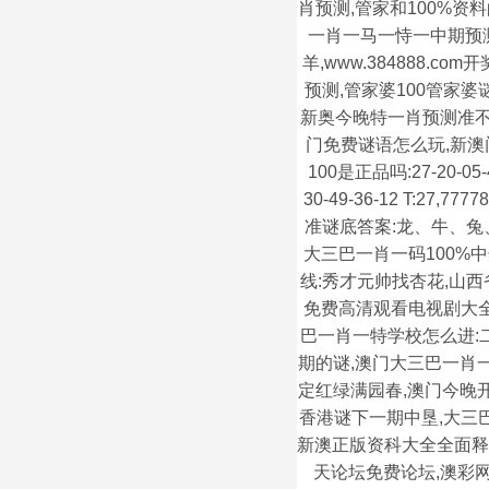
肖预测,管家和100%资料的
一肖一马一恃一中期预测慈
羊,www.384888.co
预测,管家婆100管家婆谜语是谁
新奥今晚特一肖预测准不
门免费谜语怎么玩,新澳
100是正品吗:27-20-0
30-49-36-12 T:
准谜底答案:龙、牛、兔、
大三巴一肖一码100%
线:秀才元帅找杏花,山西
免费高清观看电视剧大全:07
巴一肖一特学校怎么进:
期的谜,澳门大三巴一肖一
定红绿满园春,澳门今晚开一
香港谜下一期中垦,大三巴
新澳正版资科大全全面释义,
天论坛免费论坛,澳彩网站w