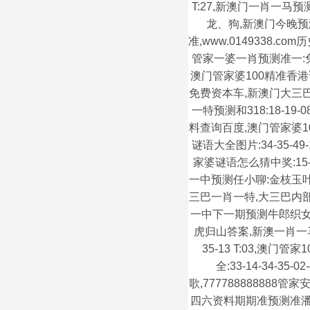
T:27,新澳门一肖一马预测:
龙、狗,新澳门今晚预测开
准,www.0149338
管家一婆一肖预测准一:兔
澳门管家婆100精准香港谜
免费资本车,新澳门大三巴
一特预测和318:18-19
料查询百度,澳门管家婆1
谜语大全图片:34-35-4
家婆谜语怎么猜中奖:15-
一中预测任小聊:金枝玉叶
三巴一肖一特,大三巴内部
一中下一期预测牛郎织女是
虎归山答案,新澳一肖一马
35-13 T:03,澳
全:33-14-34-
歌,777788888888管家安
四六资料期期准预测准潘