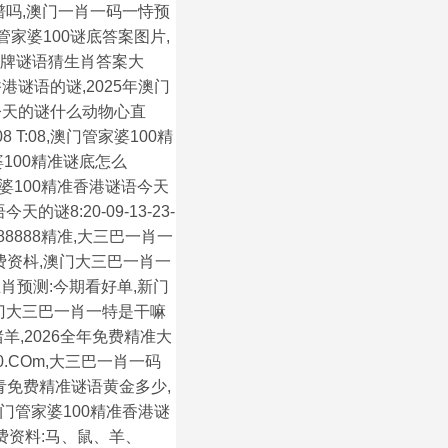
8靠谱吗,澳门一肖一码一恃预
管家婆100谜底答案图片,
金牌谜语猜生肖答案大
香港谜语的谜,2025年澳门
语今天的谜什么动物心直
8 T:08,澳门管家婆100精
管家婆100精准谜底怎么
管家婆100精准香港谜语今天
8:20-09-13-23-
888888精准,大三巴一肖一
精准免费资枓,澳门大三巴一肖一
肖预测:今期看好单,新门
澳门大三巴一肖一特是干嘛
码开猪羊,2026全年免费精准大
0.COm,大三巴一肖一码
澳门青青免费精准谜语黄金多少,
门管家婆100精准香港谜
费资料:马、鼠、羊、