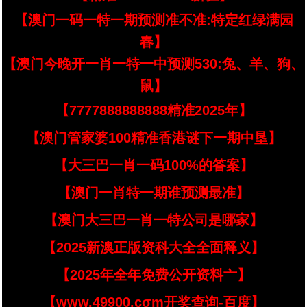
【澳门一码一特一期预测准不准:特定红绿满园
春】
【澳门今晚开一肖一特一中预测530:兔、羊、狗、
鼠】
【7777888888888精准2025年】
【澳门管家婆100精准香港谜下一期中垦】
【大三巴一肖一码100%的答案】
【澳门一肖特一期谁预测最准】
【澳门大三巴一肖一特公司是哪家】
【2025新澳正版资科大全全面释义】
【2025年全年免费公开资料亠】
【www.49900.cσm开奖查询-百度】