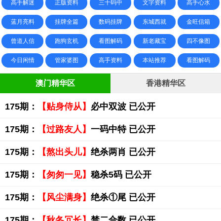
高手解迷
正版资料
三十码中
文字资料
高手心水
蓝月亮料
挂牌全篇
数码挂牌
东城西就
金旺信箱
曾道人信
跑狗玄机
看图解码
新老藏宝
四不像图
今日闲情
管家婆图
高手资料
本站推荐
看图解码
澳门精华区
香港精华区
175期：
【贴身侍从】
必中双波 已公开
175期：
【过路友人】
一码中特 已公开
175期：
【熬出头儿】
绝杀两肖 已公开
175期：
【匆匆一见】
稳杀5码 已公开
175期：
【风尘满身】
绝杀①尾 已公开
175期：
【秋冬冗长】
禁二合数 已公开