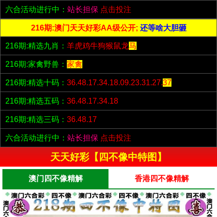
六合活动进行中：
站长担保
点击投注
216期:澳门天天好彩AA级公开;
还等啥大胆砸
216期:精选九肖：
羊虎鸡牛狗猴鼠龙
马
216期:家禽野兽：
家禽
216期:精选十码：
36.48.17.34.18.09.23.31.27.
37
216期:精选五码：
36.48.17.34.18
216期:精选三码：
36.48.17
六合活动进行中：
站长担保
点击投注
天天好彩【四不像中特图】
澳门四不像精解
香港四不像精解