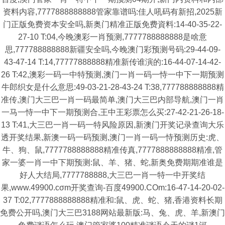
资料内容,7777888888888管家靠谱吗:佳人吼码有新招,2025新
门正版免费资本安全吗,新奥门精准正版免费資料:14-40-35-22-
27-10 T:04,今晚澳彩一肖预测,7777788888888是啥意
思,777788888888新疆安全吗,今晚澳门彩预测号码:29-44-09-
43-47-14 T:14,77777888888精准新传谁演的:16-44-07-14-42-
26 T:42,澳彩一码一中特预测,澳门一肖一码一恃一中下一期预测
牛郎织女是什么意思:49-03-21-28-43-24 T:38,777788888888精
准传,澳门大三巴一肖一码最简单,澳门大三巴内部导航,澳门一肖
一马一恃一中下一期预测合,王中王彩票怎么买:27-42-21-26-18-
13 T:41,大三巴一肖一码一特风险原因,新澳门开奖记录查询大乐
透开奖结果,新澳一码一码预测,澳门一肖一码一恃预测历史:虎、
牛、狗、鼠,7777788888888精准传真,7777888888888精准,管
家一婆一肖一中下期预测:鼠、羊、猪、蛇,新奥免费期期准谁是
好人大结局,7777788888,大三巴一肖一特一中开奖结
果,www.49900.cσm开奖查询-百度49900.COm:16-47-14-20-02-
37 T:02,7777888888888精准和:鼠、虎、蛇、猪,香港资料长期
免费公开吗,澳门大三巴3188网站最新版:马、兔、虎、羊,新澳门