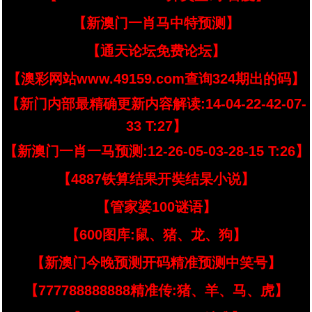
【新澳门一肖马中特预测】
【通天论坛免费论坛】
【澳彩网站www.49159.com查询324期出的码】
【新门内部最精确更新内容解读:14-04-22-42-07-
33 T:27】
【新澳门一肖一马预测:12-26-05-03-28-15 T:26】
【4887铁算结果开奘结杲小说】
【管家婆100谜语】
【600图库:鼠、猪、龙、狗】
【新澳门今晚预测开码精准预测中笑号】
【777788888888精准传:猪、羊、马、虎】