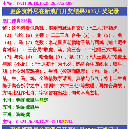
主特：19.31.06.18.16.28.26.37.23.09
更多资料尽在新澳门开奖结果2025开奖记录
澳门传真216期
解：这句诗看似杂乱，实则暗藏生肖玄机：“二六开”指虎
（2）与蛇（6）交替；“二二三九”合牛（2）、龙（5）、兔
（4）、马（7）之数；米老鼠唐老鸭喻子鼠与酉鸡（迪士尼生
肖对应）；“三合局”取虎、马、狗三合；“二七得三六”即马
（7）与兔（4），暗合猴（9）、鼠（1）；“大王美人”指虎王
与蛇（小龙）；“七月初七”为七夕，鹊桥会牛郎织女，取牛、
鸡（七夕对应鸡鸣）。生肖（按谜面隐意）：狗、蛇、虎、
鼠、牛、马、鸡。全诗借数字谐音、典故与节气，将十二生肖
隐于离合拆字之中，须循“二六”“三七”等数理，再扣合典故，
方得此乱序七肖。字字皆有出处，句句不离玄机
七肖：狗蛇虎鼠牛
马
鸡
五肖：狗蛇虎鼠牛
三肖：狗蛇虎
主特：09.21.26.38.17.29.31.18.
37
.34