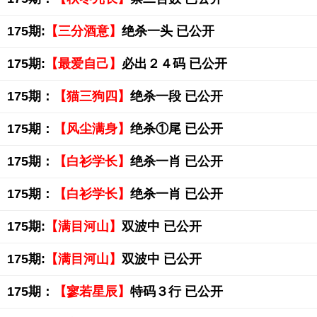
175期:
【三分酒意】
绝杀一头 已公开
175期:
【最爱自己】
必出２４码 已公开
175期：
【猫三狗四】
绝杀一段 已公开
175期：
【风尘满身】
绝杀①尾 已公开
175期：
【白衫学长】
绝杀一肖 已公开
175期：
【白衫学长】
绝杀一肖 已公开
175期:
【满目河山】
双波中 已公开
175期:
【满目河山】
双波中 已公开
175期：
【寥若星辰】
特码３行 已公开