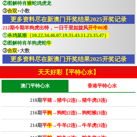
②图解特肖
猴
蛇鸡虎龙
③
合双
+小数
更多资料尽在新澳门开奖结果2025开奖记录
212期今期羊狗虎出特，一日千里如旋风
开牛06准
①
杀鸡鼠猴（10.22.34.46.07.19.31.43.11.23.35.47）
②图解特肖羊狗虎蛇
牛
③
合双
+大数
更多资料尽在新澳门开奖结果2025开奖记录
天天好彩【平特心水】
澳门平特心水
香港平特心水
218期
平猪→猪牛(2连)→猪牛虎(3连)
216期
平
狗
→狗蛇(2连)→狗蛇猴(3连)
214期
平
牛
→牛羊(2连)→牛羊虎(3连)