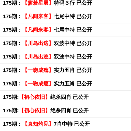
175期：
【寥若星辰】
特码３行 已公开
175期：
【凡间来客】
七尾中特 已公开
175期：
【凡间来客】
七尾中特 已公开
175期：
【川岛出逃】
双波中特 已公开
175期：
【川岛出逃】
双波中特 已公开
175期：
【一吻成瘾】
实力五肖 已公开
175期：
【一吻成瘾】
实力五肖 已公开
175期:
【初心依旧】
绝杀四肖 已公开
175期:
【初心依旧】
绝杀四肖 已公开
175期：
【真知灼见】
7肖中特 已公开