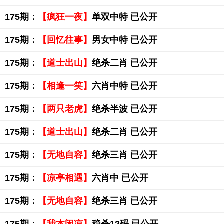
175期：
【疯狂一夜】
单双中特 已公开
175期：
【回忆往事】
男女中特 已公开
175期：
【道士出山】
绝杀二肖 已公开
175期：
【相逢一笑】
六肖中特 已公开
175期：
【两只老虎】
绝杀半波 已公开
175期：
【道士出山】
绝杀二肖 已公开
175期：
【无地自容】
绝杀三肖 已公开
175期：
【凉亭相遇】
六肖中 已公开
175期：
【无地自容】
绝杀三肖 已公开