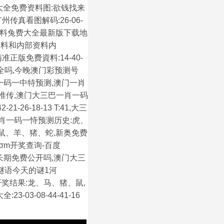
库大全免费资料图:欲钱找来
传真看图解码:26-06-
何仙姑资料兔费大全最新版下载地
资料和内部资料内
准正版免费資料:14-40-
8新疆安全吗,今晚澳门彩预测号
:42,澳彩一码一中特预测,澳门一肖
888精准传,澳门大三巴一肖一码
6-18-13 T:41,大三
肖一码一恃预测历史:虎、
预测:鼠、羊、猪、蛇,新奥免费
cσm开奖查询-百度
,香港资料长期免费公开吗,澳门大三
准谜语今天的谜1河
肖开奖结果:龙、马、猪、鼠,
3-08-44-41-16