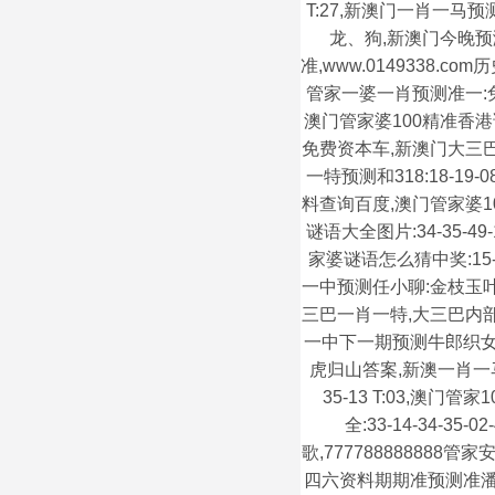
T:27,新澳门一肖一马预测:
龙、狗,新澳门今晚预测开
准,www.0149338
管家一婆一肖预测准一:兔
澳门管家婆100精准香港谜
免费资本车,新澳门大三巴
一特预测和318:18-19
料查询百度,澳门管家婆1
谜语大全图片:34-35-4
家婆谜语怎么猜中奖:15-
一中预测任小聊:金枝玉叶
三巴一肖一特,大三巴内部
一中下一期预测牛郎织女是
虎归山答案,新澳一肖一马
35-13 T:03,澳
全:33-14-34-
歌,777788888888管家安
四六资料期期准预测准潘