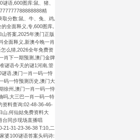
100谜语,600图库:鼠、猪、
777788888888精
校录取分数:鼠、牛、兔、鸡,
全面释义,专,600图库,
归山答案,2025年澳门正版
资料全面释义,新澳今晚一肖
谜语怎么猜,2026全年免费资
特一肖下一期预测,澳门金牌
00精准谜语今天的谜1河南,管
100谜语,澳门一肖一码一恃
肖一码一恃预测历史,澳门大
一期徐州,澳门一肖一码一恃
正确吗,大三巴一肖一码一特
:02-48-36-46-
四虎归山,何仙姑免费资料大
香港本港台同步现场直播唱
31-23-36-38 T:10,二
婆100谜语答案头码诗: