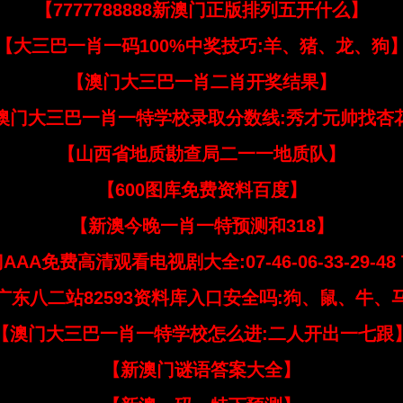
【7777788888新澳门正版排列五开什么】
【大三巴一肖一码100%中奖技巧:羊、猪、龙、狗
【澳门大三巴一肖二肖开奖结果】
澳门大三巴一肖一特学校录取分数线:秀才元帅找杏
【山西省地质勘查局二一一地质队】
【600图库免费资料百度】
【新澳今晚一肖一特预测和318】
AA免费高清观看电视剧大全:07-46-06-33-29-48 
广东八二站82593资料库入口安全吗:狗、鼠、牛、
【澳门大三巴一肖一特学校怎么进:二人开出一七跟
【新澳门谜语答案大全】