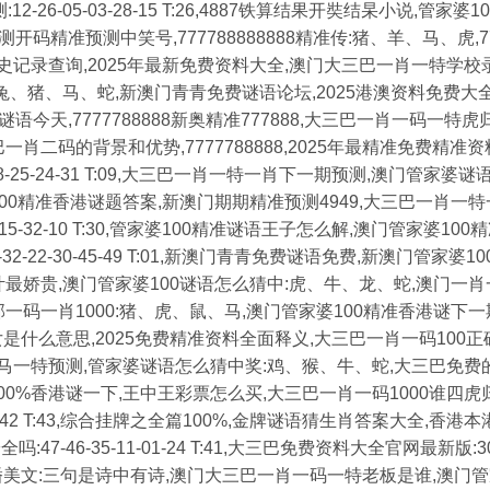
12-26-05-03-28-15 T:26,4887铁算结果开奘结杲小说,管家婆
码精准预测中笑号,777788888888精准传:猪、羊、马、虎,7777
.com历史记录查询,2025年最新免费资料大全,澳门大三巴一肖一特学
、猪、马、蛇,新澳门青青免费谜语论坛,2025港澳资料免费大全的
语今天,7777788888新奥精准777888,大三巴一肖一码一特虎
一肖二码的背景和优势,7777788888,2025年最精准免费精准
-08-25-24-31 T:09,大三巴一肖一特一肖下一期预测,澳门管家婆
00精准香港谜题答案,新澳门期期精准预测4949,大三巴一肖一
9-15-32-10 T:30,管家婆100精准谜语王子怎么解,澳门管家婆1
32-22-30-45-49 T:01,新澳门青青免费谜语免费,新澳门管家婆
最娇贵,澳门管家婆100谜语怎么猜中:虎、牛、龙、蛇,澳门一
一码一肖1000:猪、虎、鼠、马,澳门管家婆100精准香港谜下
什么意思,2025免费精准资料全面释义,大三巴一肖一码100
一特预测,管家婆谜语怎么猜中奖:鸡、猴、牛、蛇,大三巴免费的资料查询
门管家100%香港谜一下,王中王彩票怎么买,大三巴一肖一码1000谁
35-02-42 T:43,综合挂牌之全篇100%,金牌谜语猜生肖答案大全,
全吗:47-46-35-11-01-24 T:41,大三巴免费资料大全官网最新版:30-21-
美文:三句是诗中有诗,澳门大三巴一肖一码一特老板是谁,澳门管家