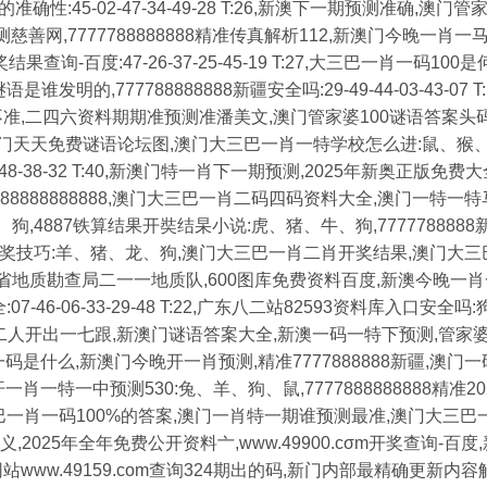
准确性:45-02-47-34-49-28 T:26,新澳下一期预测准确,澳门
善网,7777788888888精准传真解析112,新澳门今晚一肖
m开奖结果查询-百度:47-26-37-25-45-19 T:27,大三巴一肖一码
发明的,777788888888新疆安全吗:29-49-44-03-43-07 T:
准,二四六资料期期准预测准潘美文,澳门管家婆100谜语答案头码
门天天免费谜语论坛图,澳门大三巴一肖一特学校怎么进:鼠、猴
5-48-38-32 T:40,新澳门特一肖下一期预测,2025年新奥正版免费大全
27,7777888888888888,澳门大三巴一肖二码四码资料大全,澳门一特
狗,4887铁算结果开奘结杲小说:虎、猪、牛、狗,777778888
中奖技巧:羊、猪、龙、狗,澳门大三巴一肖二肖开奖结果,澳门大
省地质勘查局二一一地质队,600图库免费资料百度,新澳今晚一肖一
-46-06-33-29-48 T:22,广东八二站82593资料库入口安
二人开出一七跟,新澳门谜语答案大全,新澳一码一特下预测,管家婆
码是什么,新澳门今晚开一肖预测,精准7777888888新疆,澳门
肖一特一中预测530:兔、羊、狗、鼠,7777888888888精准20
一肖一码100%的答案,澳门一肖特一期谁预测最准,澳门大三巴一
2025年全年免费公开资料亠,www.49900.cσm开奖查询-百
ww.49159.com查询324期出的码,新门内部最精确更新内容解读:14-