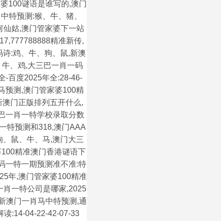
管家婆100谜语是谁写的,澳门
一马中特预测:猴、牛、猪、
100是何仙姑,澳门管家婆下一站
17,777788888精准新传,
诗:鸡、牛、狗、鼠,新澳
、牛、鸡,大三巴一肖一码
-百度2025年全:28-46-
一特马预测,澳门管家婆100精
8新澳门正版排列五开什么,
三巴一肖一特学校录取分数
特预测和318,澳门AAA
全吗:狗、鼠、牛、马,澳门大三
100精准澳门香港谜语下
一码一特一期预测准不准:特
25年,澳门管家婆100精准
肖一特公司是哪家,2025
度,新澳门一肖马中特预测,通
04-22-42-07-33