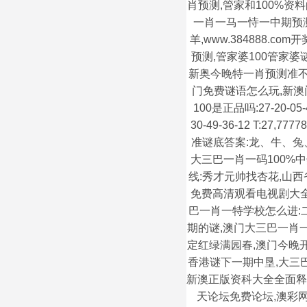
肖预测,管家和100%资料的
一肖一马一恃一中期预测慈
羊,www.384888.co
预测,管家婆100管家婆谜语是谁
新奥今晚特一肖预测准不
门免费谜语怎么玩,新澳
100是正品吗:27-20-0
30-49-36-12 T:
准谜底答案:龙、牛、兔、
大三巴一肖一码100%
线:秀才元帅找杏花,山西
免费高清观看电视剧大全:07
巴一肖一特学校怎么进:
期的谜,澳门大三巴一肖一
定红绿满园春,澳门今晚开一
香港谜下一期中垦,大三巴
新澳正版资科大全全面释义,
天论坛免费论坛,澳彩网站w