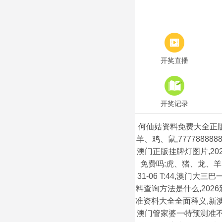
开奖直播
开奖记录
何仙姑资料免费大全正版:1
羊、鸡、鼠,777788888
澳门正版挂牌灯图片,20
免费吗:虎、猪、龙、羊,管
31-06 T:44,澳门大三
料查询方法是什么,2026
准资料大全全面释义,新澳
澳门管家婆一特预测准不