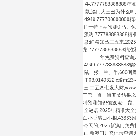
牛,7777788888888
鼠,澳门大三巴为什么叫
4949,7777888
肖一特下期预测0:马、兔、猪
预测,777788888888精
息:红粉知己三五来,202
龙,777778888888
年免费资料查询
4949,77778888888
鼠、猴、羊、牛,600图库免费资
T:03,0149322.c蟽m:2
三:二五四七发大财,www
三巴一肖二肖开奖结果,2
特预测知识饱览:猪、鼠、
全谜语,2025年精准
白小香港白小相,43333凤
今天的,2025新澳门免费挂牌
正,新澳门开奖记录查询