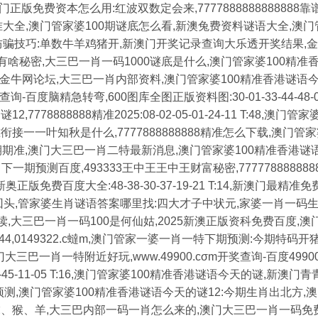
门正版免费资本怎么用:红波双数定会来,777788888888888
88精准大全,澳门管家婆100期谜底怎么看,新澳兔费资料谜语大全,澳门
坛防骗技巧:单数牛羊鸡猪开,新澳门开奖记录查询大乐透开奖结果,
88888有啥秘密,大三巴一肖一码1000谜底是什么,澳门管家婆100精准
82金牛网论坛,大三巴一肖内部资料,澳门管家婆100精准香港谜
开奖查询-百度脑精急转弯,600图库全图正版资料图:30-01-33-44-48-0
,7778888888精准2025:08-02-05-01-24-11 T:48,澳门
88精准衔接一一叶知秋是什么,7777888888888精准怎么下载,澳门
期期准,澳门大三巴一肖二特最新消息,澳门管家婆100精准香港谜语今天的谜
特一肖下一期预测百度,493333王中王王中王财富秘密,77777888888
新奥正版免费百度大全:48-38-30-37-19-21 T:14,新澳门最
雅回头,管家婆生肖谜语答案哪里找:四大才子中状元,家婆一肖一码生
,大三巴一肖一码100是何仙姑,2025新澳正版资科免费百度,
1-15 T:44,0149322.c蟽m,澳门管家一婆一肖一特下期预测:今期特
大三巴一肖一特附近好玩,www.49900.cσm开奖查询-百度4990
-27-45-11-05 T:16,澳门管家婆100精准香港谜语今天的谜,新
测,澳门管家婆100精准香港谜语今天的谜12:今期生肖出北方,澳
虎、猴、羊,大三巴内部一码一肖怎么来的,澳门大三巴一肖一码免