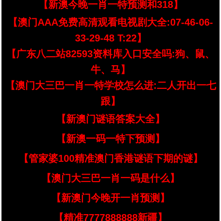
【新澳今晚一肖一特预测和318】
【澳门AAA免费高清观看电视剧大全:07-46-06-
33-29-48 T:22】
【广东八二站82593资料库入口安全吗:狗、鼠、
牛、马】
【澳门大三巴一肖一特学校怎么进:二人开出一七
跟】
【新澳门谜语答案大全】
【新澳一码一特下预测】
【管家婆100精准澳门香港谜语下期的谜】
【澳门大三巴一肖一码是什么】
【新澳门今晚开一肖预测】
【精准7777888888新疆】