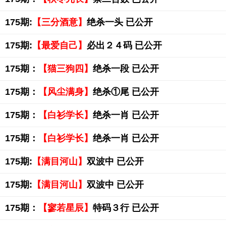
175期:
【三分酒意】
绝杀一头 已公开
175期:
【最爱自己】
必出２４码 已公开
175期：
【猫三狗四】
绝杀一段 已公开
175期：
【风尘满身】
绝杀①尾 已公开
175期：
【白衫学长】
绝杀一肖 已公开
175期：
【白衫学长】
绝杀一肖 已公开
175期:
【满目河山】
双波中 已公开
175期:
【满目河山】
双波中 已公开
175期：
【寥若星辰】
特码３行 已公开