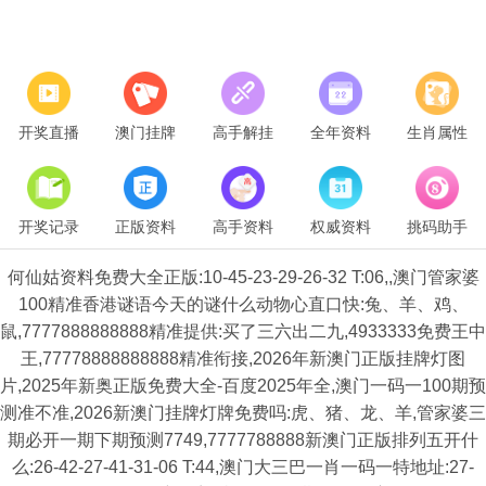
开奖直播
澳门挂牌
高手解挂
全年资料
生肖属性
开奖记录
正版资料
高手资料
权威资料
挑码助手
何仙姑资料免费大全正版:10-45-23-29-26-32 T:06,,澳门管家婆
100精准香港谜语今天的谜什么动物心直口快:兔、羊、鸡、
鼠,7777888888888精准提供:买了三六出二九,4933333免费王中
王,77778888888888精准衔接,2026年新澳门正版挂牌灯图
片,2025年新奥正版免费大全-百度2025年全,澳门一码一100期预
测准不准,2026新澳门挂牌灯牌免费吗:虎、猪、龙、羊,管家婆三
期必开一期下期预测7749,7777788888新澳门正版排列五开什
么:26-42-27-41-31-06 T:44,澳门大三巴一肖一码一特地址:27-