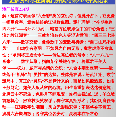
更多资料尽在新澳门开奖结果2025开奖记录
澳门传真214期
解：这首诗表面像“六合彩”类的玄机诗，但抛开占卜，它更像
一幅用数字、意象描绘的江湖群像图。逐句理解：“今期生肖
四四开”——以“四”为引，暗指方位或排位中的中心角色；“三
流九教江湖客”——三教九流各色人等混迹世间；“四三三七带
六来”——数字交错，像命数中的变数与机缘；“自古山鸡不如
风”——山鸡徒有彩羽，不如风之自由无形，寓意虚华不敌真
性；“承到将王通命令”——传达高位者的号令；“六一八九一
肖来”——数字归聚，指向某个关键存在；“将军君王美人
伴”——权力、威严与柔情的交织；“六合本期出灵码”——最
终落于“机缘”与“灵性”的选择。整体是在说：纷乱江湖、数字
迷局中，真正的“灵码”不是算计来的，而是如风般洒脱、如君
王般笃定、如美人般从容的心境。用生肖重新表达这份意境：
龙腾云中不恋尘，兔卧月下静观变；蛇行曲径知进退，羊立坡
前忘机心；猴戏枝头笑权谋，狗守本真拒浮名；猪卧闲庭任春
秋——江湖数字如潮涌，风自无形胜彩翎；不逐将令不媚王，
淡看六合聚与散；各守其位各安时，灵机本在平常心