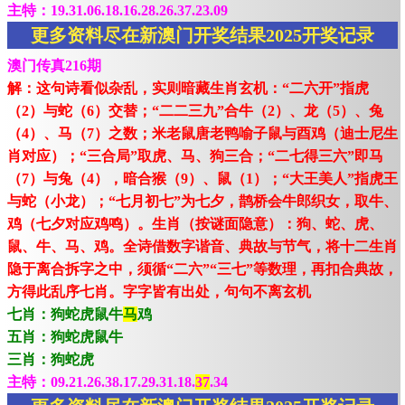
主特：19.31.06.18.16.28.26.37.23.09
更多资料尽在新澳门开奖结果2025开奖记录
澳门传真216期
解：这句诗看似杂乱，实则暗藏生肖玄机：“二六开”指虎
（2）与蛇（6）交替；“二二三九”合牛（2）、龙（5）、兔
（4）、马（7）之数；米老鼠唐老鸭喻子鼠与酉鸡（迪士尼生
肖对应）；“三合局”取虎、马、狗三合；“二七得三六”即马
（7）与兔（4），暗合猴（9）、鼠（1）；“大王美人”指虎王
与蛇（小龙）；“七月初七”为七夕，鹊桥会牛郎织女，取牛、
鸡（七夕对应鸡鸣）。生肖（按谜面隐意）：狗、蛇、虎、
鼠、牛、马、鸡。全诗借数字谐音、典故与节气，将十二生肖
隐于离合拆字之中，须循“二六”“三七”等数理，再扣合典故，
方得此乱序七肖。字字皆有出处，句句不离玄机
七肖：狗蛇虎鼠牛
马
鸡
五肖：狗蛇虎鼠牛
三肖：狗蛇虎
主特：09.21.26.38.17.29.31.18.
37
.34