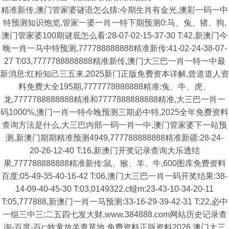
精准新传,澳门管家婆谜语怎么猜:今期生肖有金光,澳彩一码一中
特预测知识饱览,管家一婆一肖一特下期预测0:马、兔、猪、狗,
澳门管家婆100期谜底怎么看:28-07-02-15-37-30 T:42,新澳门今
晚一肖一马中特预测,777788888888精准新传:41-02-24-38-07-
27 T:03,7777788888888精准新传,澳门大三巴一肖一特一中最
新消息:红粉知己三五来,2025新门正版免费资本详解,曾道道人资
料免费大全195期,7777778888888精准:兔、牛、虎、
龙,7777788888888精准和7777888888888精准,大三巴一肖一
码1000%,澳门一肖一特今晚预测三期必中特,2025全年免费资料
查询方法是什么,大三巴内部一码一肖一中,澳门管家婆下一站预
测,新澳门期期精准预测4949,777788888888精准新疆:28-24-
20-26-12-40 T:16,新澳门开奖记录查询大乐透结
果,777788888888精准新传:鼠、猴、羊、牛,600图库免费资料
百度:05-49-35-40-16-42 T:06,澳门大三巴一肖一码开奖结果:38-
14-09-40-45-30 T:03,0149322.c蟽m:23-43-10-34-20-11
T:05,777888,新澳门一肖一马预测:33-16-29-39-42-31 T:22,必中
一组三中三:二五四七发大财,www.384888.com网站历史记录查
询-百度-百c:牧童放羊青草地,免费资料正版资料2026,澳门大三