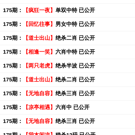
175期：
【疯狂一夜】
单双中特 已公开
175期：
【回忆往事】
男女中特 已公开
175期：
【道士出山】
绝杀二肖 已公开
175期：
【相逢一笑】
六肖中特 已公开
175期：
【两只老虎】
绝杀半波 已公开
175期：
【道士出山】
绝杀二肖 已公开
175期：
【无地自容】
绝杀三肖 已公开
175期：
【凉亭相遇】
六肖中 已公开
175期：
【无地自容】
绝杀三肖 已公开