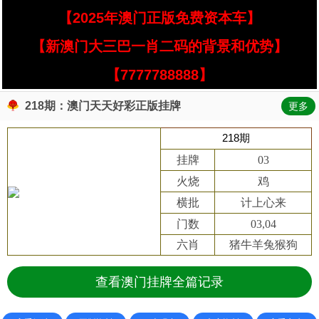
【2025年澳门正版免费资本车】
【新澳门大三巴一肖二码的背景和优势】
【7777788888】
218期：澳门天天好彩正版挂牌
更多
218期
挂牌
03
火烧
鸡
横批
计上心来
门数
03,04
六肖
猪牛羊兔猴狗
查看澳门挂牌全篇记录