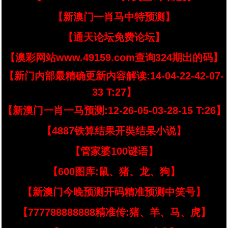
【新澳门一肖马中特预测】
【通天论坛免费论坛】
【澳彩网站www.49159.com查询324期出的码】
【新门内部最精确更新内容解读:14-04-22-42-07-
33 T:27】
【新澳门一肖一马预测:12-26-05-03-28-15 T:26】
【4887铁算结果开奘结杲小说】
【管家婆100谜语】
【600图库:鼠、猪、龙、狗】
【新澳门今晚预测开码精准预测中笑号】
【777788888888精准传:猪、羊、马、虎】