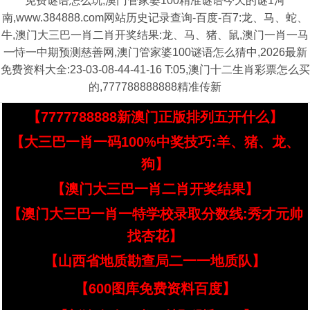
免费谜语怎么玩,澳门管家婆100精准谜语今天的谜1河
南,www.384888.com网站历史记录查询-百度-百7:龙、马、蛇、
牛,澳门大三巴一肖二肖开奖结果:龙、马、猪、鼠,澳门一肖一马
一恃一中期预测慈善网,澳门管家婆100谜语怎么猜中,2026最新
免费资料大全:23-03-08-44-41-16 T:05,澳门十二生肖彩票怎么买
的,777788888888精准传新
【7777788888新澳门正版排列五开什么】
【大三巴一肖一码100%中奖技巧:羊、猪、龙、
狗】
【澳门大三巴一肖二肖开奖结果】
【澳门大三巴一肖一特学校录取分数线:秀才元帅
找杏花】
【山西省地质勘查局二一一地质队】
【600图库免费资料百度】