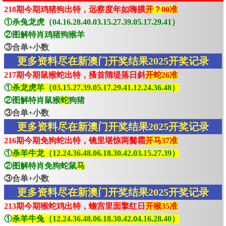
218期今期鸡猪狗出特，远察度年如嗨膜
开？00准
①杀兔龙虎（04.16.28.40.03.15.27.39.05.17.29.41）
②图解特肖鸡猪狗猴羊
③合单+小数
更多资料尽在新澳门开奖结果2025开奖记录
217期今期鼠猴蛇出特，搔首隋堤落日斜
开蛇26准
①
杀龙虎羊（03.15.27.39.05.17.29.41.12.24.36.48）
②图解特肖鼠猴
蛇
狗猪
③合单+小数
更多资料尽在新澳门开奖结果2025开奖记录
216期今期免狗蛇出特，镜里堪惊两鬓霜
开马37准
①
杀羊牛龙（12.24.36.48.06.18.30.42.03.15.27.39）
②图解特肖免狗蛇鼠
马
③合单+小数
更多资料尽在新澳门开奖结果2025开奖记录
213期今期猴蛇鸡出特，蟾宫里面擎红日
开猴35准
①
杀羊牛兔（12.24.36.48.06.18.30.42.04.16.28.40）