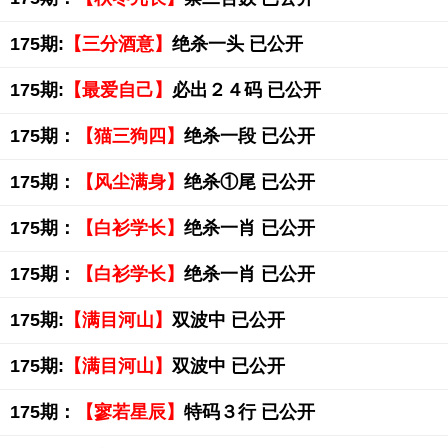
175期:
【三分酒意】
绝杀一头 已公开
175期:
【最爱自己】
必出２４码 已公开
175期：
【猫三狗四】
绝杀一段 已公开
175期：
【风尘满身】
绝杀①尾 已公开
175期：
【白衫学长】
绝杀一肖 已公开
175期：
【白衫学长】
绝杀一肖 已公开
175期:
【满目河山】
双波中 已公开
175期:
【满目河山】
双波中 已公开
175期：
【寥若星辰】
特码３行 已公开