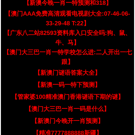
【新澳今晚一肖一特预测和318】
【澳门AAA免费高清观看电视剧大全:07-46-06-
33-29-48 T:22】
【广东八二站82593资料库入口安全吗:狗、鼠、
牛、马】
【澳门大三巴一肖一特学校怎么进:二人开出一七
跟】
【新澳门谜语答案大全】
【新澳一码一特下预测】
【管家婆100精准澳门香港谜语下期的谜】
【澳门大三巴一肖一码是什么】
【新澳门今晚开一肖预测】
【精准7777888888新疆】