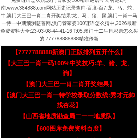
免费谜语怎么玩,澳门管家婆100精准谜语今天的谜1河
南,www.384888.com网站历史记录查询-百度-百7:龙、马、蛇、
牛,澳门大三巴一肖二肖开奖结果:龙、马、猪、鼠,澳门一肖一马
一恃一中期预测慈善网,澳门管家婆100谜语怎么猜中,2026最新
免费资料大全:23-03-08-44-41-16 T:05,澳门十二生肖彩票怎么买
的,777788888888精准传新
【7777788888新澳门正版排列五开什么】
【大三巴一肖一码100%中奖技巧:羊、猪、龙、
狗】
【澳门大三巴一肖二肖开奖结果】
【澳门大三巴一肖一特学校录取分数线:秀才元帅
找杏花】
【山西省地质勘查局二一一地质队】
【600图库免费资料百度】