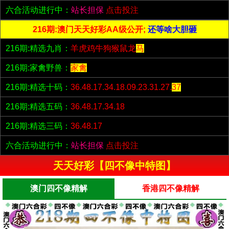
六合活动进行中：
站长担保
点击投注
216期:澳门天天好彩AA级公开;
还等啥大胆砸
216期:精选九肖：
羊虎鸡牛狗猴鼠龙
马
216期:家禽野兽：
家禽
216期:精选十码：
36.48.17.34.18.09.23.31.27.
37
216期:精选五码：
36.48.17.34.18
216期:精选三码：
36.48.17
六合活动进行中：
站长担保
点击投注
天天好彩【四不像中特图】
澳门四不像精解
香港四不像精解