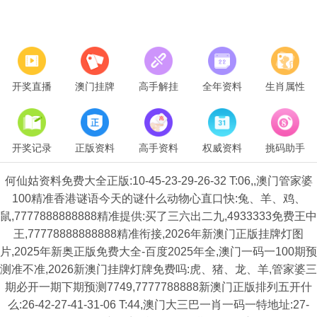
开奖直播
澳门挂牌
高手解挂
全年资料
生肖属性
开奖记录
正版资料
高手资料
权威资料
挑码助手
何仙姑资料免费大全正版:10-45-23-29-26-32 T:06,,澳门管家婆
100精准香港谜语今天的谜什么动物心直口快:兔、羊、鸡、
鼠,7777888888888精准提供:买了三六出二九,4933333免费王中
王,77778888888888精准衔接,2026年新澳门正版挂牌灯图
片,2025年新奥正版免费大全-百度2025年全,澳门一码一100期预
测准不准,2026新澳门挂牌灯牌免费吗:虎、猪、龙、羊,管家婆三
期必开一期下期预测7749,7777788888新澳门正版排列五开什
么:26-42-27-41-31-06 T:44,澳门大三巴一肖一码一特地址:27-