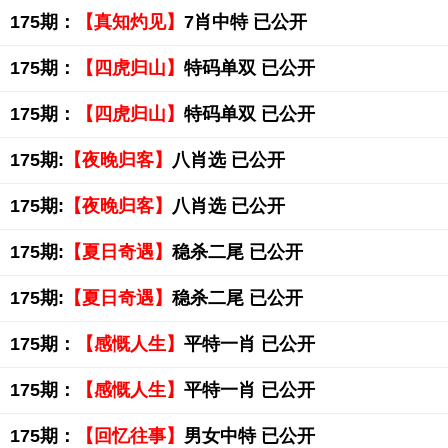
175期：
【真知灼见】
7肖中特 已公开
175期：
【四虎归山】
特码单双 已公开
175期：
【四虎归山】
特码单双 已公开
175期:
【夜晚归客】
八肖选 已公开
175期:
【夜晚归客】
八肖选 已公开
175期:
【夏日奇遇】
稳杀二尾 已公开
175期:
【夏日奇遇】
稳杀二尾 已公开
175期：
【感慨人生】
平特一肖 已公开
175期：
【感慨人生】
平特一肖 已公开
175期：
【回忆往事】
男女中特 已公开