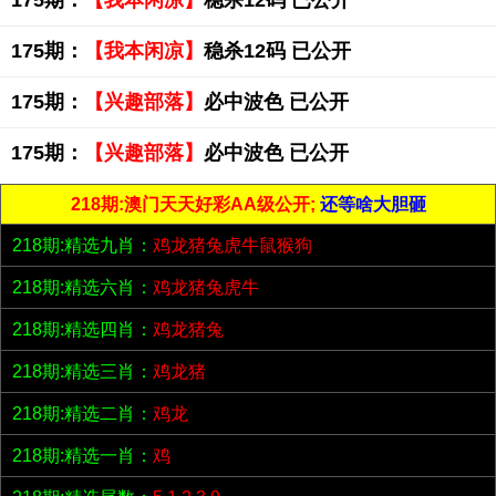
175期：
【我本闲凉】
稳杀12码 已公开
175期：
【我本闲凉】
稳杀12码 已公开
175期：
【兴趣部落】
必中波色 已公开
175期：
【兴趣部落】
必中波色 已公开
218期:澳门天天好彩AA级公开;
还等啥大胆砸
218期:精选九肖：
鸡龙猪兔虎牛鼠猴狗
218期:精选六肖：
鸡龙猪兔虎牛
218期:精选四肖：
鸡龙猪兔
218期:精选三肖：
鸡龙猪
218期:精选二肖：
鸡龙
218期:精选一肖：
鸡