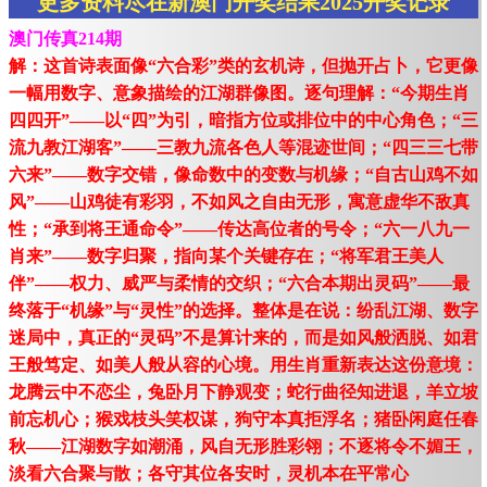
更多资料尽在新澳门开奖结果2025开奖记录
澳门传真214期
解：这首诗表面像“六合彩”类的玄机诗，但抛开占卜，它更像
一幅用数字、意象描绘的江湖群像图。逐句理解：“今期生肖
四四开”——以“四”为引，暗指方位或排位中的中心角色；“三
流九教江湖客”——三教九流各色人等混迹世间；“四三三七带
六来”——数字交错，像命数中的变数与机缘；“自古山鸡不如
风”——山鸡徒有彩羽，不如风之自由无形，寓意虚华不敌真
性；“承到将王通命令”——传达高位者的号令；“六一八九一
肖来”——数字归聚，指向某个关键存在；“将军君王美人
伴”——权力、威严与柔情的交织；“六合本期出灵码”——最
终落于“机缘”与“灵性”的选择。整体是在说：纷乱江湖、数字
迷局中，真正的“灵码”不是算计来的，而是如风般洒脱、如君
王般笃定、如美人般从容的心境。用生肖重新表达这份意境：
龙腾云中不恋尘，兔卧月下静观变；蛇行曲径知进退，羊立坡
前忘机心；猴戏枝头笑权谋，狗守本真拒浮名；猪卧闲庭任春
秋——江湖数字如潮涌，风自无形胜彩翎；不逐将令不媚王，
淡看六合聚与散；各守其位各安时，灵机本在平常心