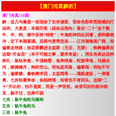
【澳门传真解析】
澳门传真218期
解：这几句像是一首混杂了生肖谜面、宿命色彩和荒诞感的打
油诗。大意是：本期开奖（或命运指向）落在“二十”这个数，
牛、羊、狗、猪中应有“特奖”；牛鬼蛇神四处回避，虎和猴相
冲，定下本期基调。后两句更带悲凉——江河湖海虽广阔，却
偏要走绝路；桂花香飘进太监家（无后、无望），铁树偏要在
这期“开金花”（本不可能之事，硬求奇迹）。用生肖表达这种
挣扎：鼠钻米瓮，牛顶铁壁，兔奔绝崖，蛇游旱地，马踏冰
河，猴摘镜月，狗吠空山。明知是死路，偏要闯；明知不可
为，偏要赌。像铁树求花，太监闻香——满眼虚妄，一身孤
勇。七肖轮番奔命，各陷绝境，却谁也不肯回头。这期“二
十”开出的，怕不是奖，而是一声苦笑。命里写好的相冲相
克，躲不过，也挣不脱
七肖：鼠牛兔蛇马猴狗
五肖：鼠牛兔蛇马
三肖：鼠牛兔