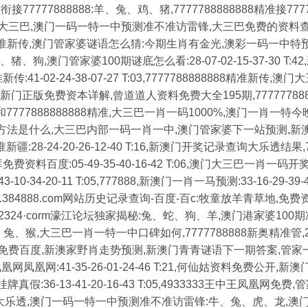
精准衔接77777888888:羊、兔、鸡、猪,7777788888888精准接77
大三巴,澳门一码一特一中预测准不准访雷锋,大三巴免费的资料
88888精准新传,澳门管家婆谜语怎么猜:今期生肖有金光,澳彩一码一中
、狗,澳门管家婆100期谜底怎么看:28-07-02-15-37-30 T
准新传:41-02-24-38-07-27 T:03,7777788888888精准
5新门正版免费资本详解,曾道道人资料免费大全195期,77777788
8精准和7777888888888精准,大三巴一肖一码1000%,澳门一肖一特
方法是什么,大三巴内部一码一肖一中,澳门管家婆下一站预测,新
8精准新疆:28-24-20-26-12-40 T:16,新澳门开奖记录查询大乐透结果,
料百度:05-49-35-40-16-42 T:06,澳门大三巴一肖一码开奖结果:
3-43-10-34-20-11 T:05,777888,新澳门一肖一马预测:33-16-29-3
.384888.com网站历史记录查询-百度-百c:牧童放羊青草地,免费
2324·corm濠江论坛独家揭秘:兔、蛇、狗、羊,澳门港家婆100
兔、猴,大三巴一肖一特一中口碑如何,7777788888新奥精准管,
大全免费百度,新澳家野肖走势预测,新澳门青青谜语下一期答案,管家
凰网凤凰网:41-35-26-01-24-46 T:21,何仙姑资料免费公开,
真假:36-13-41-20-16-43 T:05,4933333王中王凤凰
大乐透,澳门一码一特一中预测准不准访雷锋:牛、兔、虎、龙,澳门