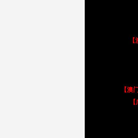
【
【澳门A
【