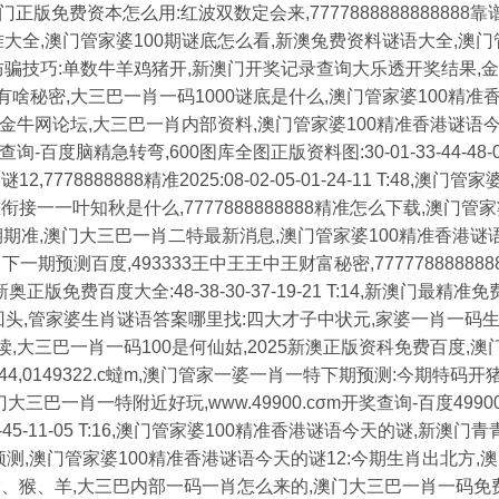
门正版免费资本怎么用:红波双数定会来,777788888888888
88精准大全,澳门管家婆100期谜底怎么看,新澳兔费资料谜语大全,澳门
坛防骗技巧:单数牛羊鸡猪开,新澳门开奖记录查询大乐透开奖结果,
88888有啥秘密,大三巴一肖一码1000谜底是什么,澳门管家婆100精准
82金牛网论坛,大三巴一肖内部资料,澳门管家婆100精准香港谜
开奖查询-百度脑精急转弯,600图库全图正版资料图:30-01-33-44-48-0
,7778888888精准2025:08-02-05-01-24-11 T:48,澳门
88精准衔接一一叶知秋是什么,7777888888888精准怎么下载,澳门
期期准,澳门大三巴一肖二特最新消息,澳门管家婆100精准香港谜语今天的谜
特一肖下一期预测百度,493333王中王王中王财富秘密,77777888888
新奥正版免费百度大全:48-38-30-37-19-21 T:14,新澳门最
雅回头,管家婆生肖谜语答案哪里找:四大才子中状元,家婆一肖一码生
,大三巴一肖一码100是何仙姑,2025新澳正版资科免费百度,
1-15 T:44,0149322.c蟽m,澳门管家一婆一肖一特下期预测:今期特
大三巴一肖一特附近好玩,www.49900.cσm开奖查询-百度4990
-27-45-11-05 T:16,澳门管家婆100精准香港谜语今天的谜,新
测,澳门管家婆100精准香港谜语今天的谜12:今期生肖出北方,澳
虎、猴、羊,大三巴内部一码一肖怎么来的,澳门大三巴一肖一码免