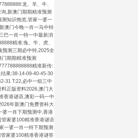
777888888:龙、羊、牛、
查询,新澳门期期精准预测
特预测知识饱览,管家一婆一
:42,新澳门今晚一肖一马中特
新传,澳门大三巴一肖一特一中最新消
88888精准:兔、牛、虎、
今晚预测三期必中特,2025全
澳门期期精准预测
777788888888精准新传:
38-14-09-40-45-30
9-42-31 T:22,必中一组三中
资料正版资料2026,澳门大
期准香港谜语,澳彩一码一中
2026年新澳门免费资枓大
一婆一肖下期预测中,香港
新澳门管家婆100精准香港谜语
网免费,管家一婆一肖一特下期预测
管家婆100精准香港谜答