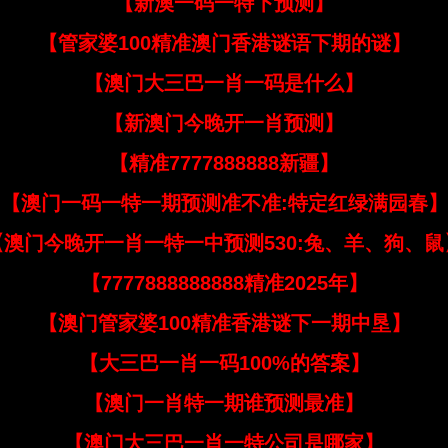
【新澳一码一特下预测】
【管家婆100精准澳门香港谜语下期的谜】
【澳门大三巴一肖一码是什么】
【新澳门今晚开一肖预测】
【精准7777888888新疆】
【澳门一码一特一期预测准不准:特定红绿满园春】
【澳门今晚开一肖一特一中预测530:兔、羊、狗、鼠
【7777888888888精准2025年】
【澳门管家婆100精准香港谜下一期中垦】
【大三巴一肖一码100%的答案】
【澳门一肖特一期谁预测最准】
【澳门大三巴一肖一特公司是哪家】