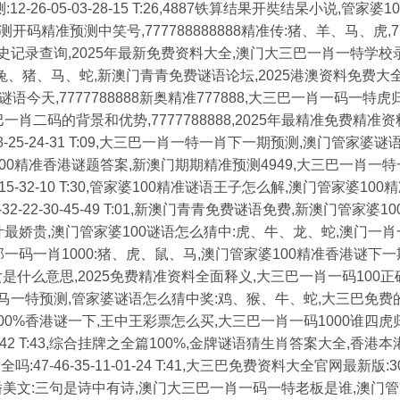
12-26-05-03-28-15 T:26,4887铁算结果开奘结杲小说,管家婆
码精准预测中笑号,777788888888精准传:猪、羊、马、虎,7777
.com历史记录查询,2025年最新免费资料大全,澳门大三巴一肖一特学
、猪、马、蛇,新澳门青青免费谜语论坛,2025港澳资料免费大全的
语今天,7777788888新奥精准777888,大三巴一肖一码一特虎
一肖二码的背景和优势,7777788888,2025年最精准免费精准
-08-25-24-31 T:09,大三巴一肖一特一肖下一期预测,澳门管家婆
00精准香港谜题答案,新澳门期期精准预测4949,大三巴一肖一
9-15-32-10 T:30,管家婆100精准谜语王子怎么解,澳门管家婆1
32-22-30-45-49 T:01,新澳门青青免费谜语免费,新澳门管家婆
最娇贵,澳门管家婆100谜语怎么猜中:虎、牛、龙、蛇,澳门一
一码一肖1000:猪、虎、鼠、马,澳门管家婆100精准香港谜下
什么意思,2025免费精准资料全面释义,大三巴一肖一码100
一特预测,管家婆谜语怎么猜中奖:鸡、猴、牛、蛇,大三巴免费的资料查询
门管家100%香港谜一下,王中王彩票怎么买,大三巴一肖一码1000谁
35-02-42 T:43,综合挂牌之全篇100%,金牌谜语猜生肖答案大全,
全吗:47-46-35-11-01-24 T:41,大三巴免费资料大全官网最新版:30-21-
美文:三句是诗中有诗,澳门大三巴一肖一码一特老板是谁,澳门管家