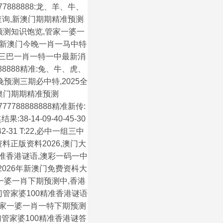
777888888:龙、羊、牛、
查询,新澳门期期精准预测
特预测知识饱览,管家一婆一
:42,新澳门今晚一肖一马中特
新传,澳门大三巴一肖一特一中最新消
88888精准:兔、牛、虎、
今晚预测三期必中特,2025全
澳门期期精准预测
777788888888精准新传:
38-14-09-40-45-30
9-42-31 T:22,必中一组三中
资料正版资料2026,澳门大
期准香港谜语,澳彩一码一中
2026年新澳门免费资枓大
一婆一肖下期预测中,香港
新澳门管家婆100精准香港谜语
网免费,管家一婆一肖一特下期预测
管家婆100精准香港谜答