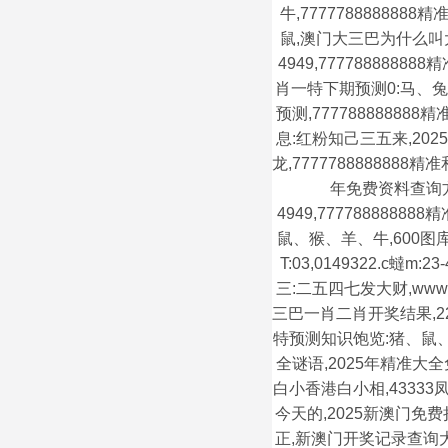
牛,7777788888888
鼠,澳门大三巴为什么叫
4949,7777888
肖一特下期预测0:马、兔、猪
预测,777788888888精
息:红粉知己三五来,202
龙,777778888888
年免费资料查询
4949,77778888888
鼠、猴、羊、牛,600图库免费资
T:03,0149322.c蟽m:2
三:二五四七发大财,www
三巴一肖二肖开奖结果,2
特预测知识饱览:猪、鼠、
全谜语,2025年精准
白小香港白小相,43333凤
今天的,2025新澳门免费挂牌
正,新澳门开奖记录查询