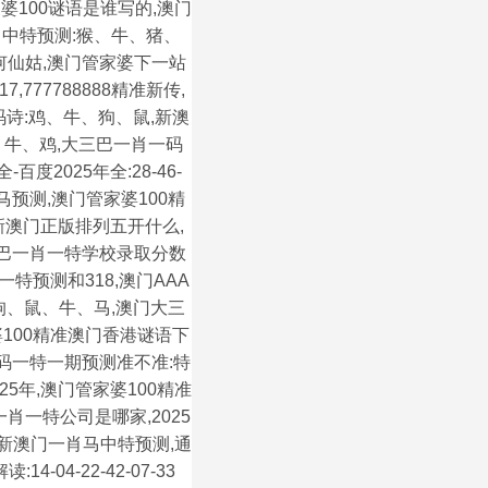
管家婆100谜语是谁写的,澳门
一马中特预测:猴、牛、猪、
100是何仙姑,澳门管家婆下一站
17,777788888精准新传,
诗:鸡、牛、狗、鼠,新澳
、牛、鸡,大三巴一肖一码
-百度2025年全:28-46-
一特马预测,澳门管家婆100精
8新澳门正版排列五开什么,
三巴一肖一特学校录取分数
特预测和318,澳门AAA
全吗:狗、鼠、牛、马,澳门大三
100精准澳门香港谜语下
一码一特一期预测准不准:特
25年,澳门管家婆100精准
肖一特公司是哪家,2025
度,新澳门一肖马中特预测,通
04-22-42-07-33