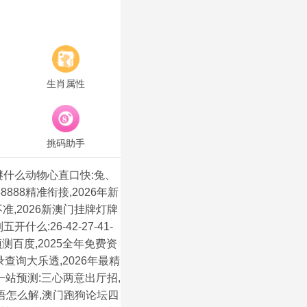
生肖属性
挑码助手
天的谜什么动物心直口快:兔、
88888精准衔接,2026年新
准,2026新澳门挂牌灯牌
么:26-42-27-41-
一期预测百度,2025全年免费资
录查询大乐透,2026年最精
一站预测:三心两意出厅招,
语怎么解,澳门跑狗论坛四