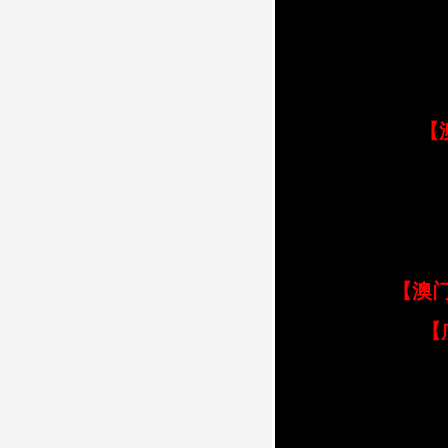
【
【澳门A
【