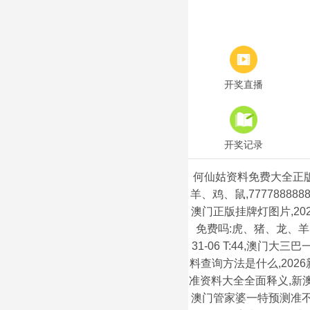
开奖直播
开奖记录
何仙姑资料免费大全正版:1
羊、鸡、鼠,777788888
澳门正版挂牌灯图片,20
免费吗:虎、猪、龙、羊,管
31-06 T:44,澳门大三
料查询方法是什么,2026
准资料大全全面释义,新澳
澳门管家婆一特预测准不