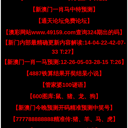
【新澳门一肖马中特预测】
【通天论坛免费论坛】
【澳彩网站www.49159.com查询324期出的码】
【新门内部最精确更新内容解读:14-04-22-42-07-
33 T:27】
【新澳门一肖一马预测:12-26-05-03-28-15 T:26】
【4887铁算结果开奘结杲小说】
【管家婆100谜语】
【600图库:鼠、猪、龙、狗】
【新澳门今晚预测开码精准预测中笑号】
【777788888888精准传:猪、羊、马、虎】