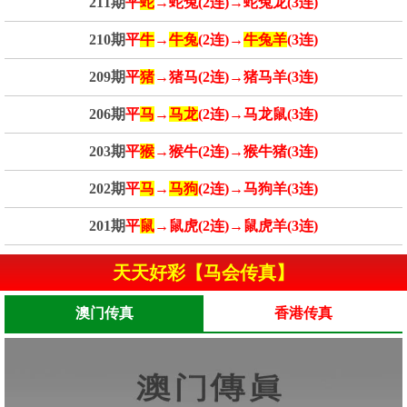
211期
平
蛇
→蛇兔(2连)→蛇兔龙(3连)
210期
平
牛
→
牛兔
(2连)→
牛兔羊
(3连)
209期
平
猪
→猪马(2连)→猪马羊(3连)
206期
平
马
→
马龙
(2连)→马龙鼠(3连)
203期
平
猴
→猴牛(2连)→猴牛猪(3连)
202期
平
马
→
马狗
(2连)→马狗羊(3连)
201期
平
鼠
→鼠虎(2连)→鼠虎羊(3连)
天天好彩【马会传真】
澳门传真
香港传真