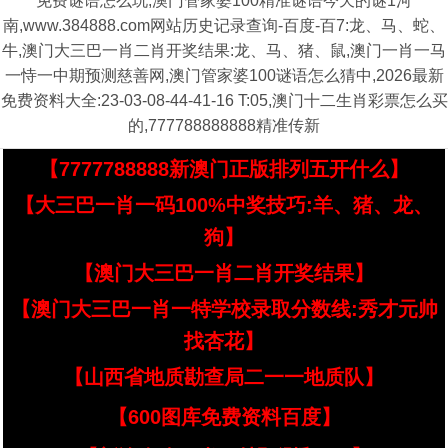
免费谜语怎么玩,澳门管家婆100精准谜语今天的谜1河
南,www.384888.com网站历史记录查询-百度-百7:龙、马、蛇、
牛,澳门大三巴一肖二肖开奖结果:龙、马、猪、鼠,澳门一肖一马
一恃一中期预测慈善网,澳门管家婆100谜语怎么猜中,2026最新
免费资料大全:23-03-08-44-41-16 T:05,澳门十二生肖彩票怎么买
的,777788888888精准传新
【7777788888新澳门正版排列五开什么】
【大三巴一肖一码100%中奖技巧:羊、猪、龙、
狗】
【澳门大三巴一肖二肖开奖结果】
【澳门大三巴一肖一特学校录取分数线:秀才元帅
找杏花】
【山西省地质勘查局二一一地质队】
【600图库免费资料百度】