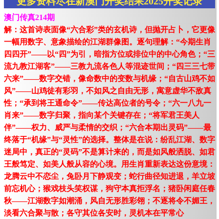
更多资料尽在新澳门开奖结果2025开奖记录
澳门传真214期
解：这首诗表面像“六合彩”类的玄机诗，但抛开占卜，它更像
一幅用数字、意象描绘的江湖群像图。逐句理解：“今期生肖
四四开”——以“四”为引，暗指方位或排位中的中心角色；“三
流九教江湖客”——三教九流各色人等混迹世间；“四三三七带
六来”——数字交错，像命数中的变数与机缘；“自古山鸡不如
风”——山鸡徒有彩羽，不如风之自由无形，寓意虚华不敌真
性；“承到将王通命令”——传达高位者的号令；“六一八九一
肖来”——数字归聚，指向某个关键存在；“将军君王美人
伴”——权力、威严与柔情的交织；“六合本期出灵码”——最
终落于“机缘”与“灵性”的选择。整体是在说：纷乱江湖、数字
迷局中，真正的“灵码”不是算计来的，而是如风般洒脱、如君
王般笃定、如美人般从容的心境。用生肖重新表达这份意境：
龙腾云中不恋尘，兔卧月下静观变；蛇行曲径知进退，羊立坡
前忘机心；猴戏枝头笑权谋，狗守本真拒浮名；猪卧闲庭任春
秋——江湖数字如潮涌，风自无形胜彩翎；不逐将令不媚王，
淡看六合聚与散；各守其位各安时，灵机本在平常心