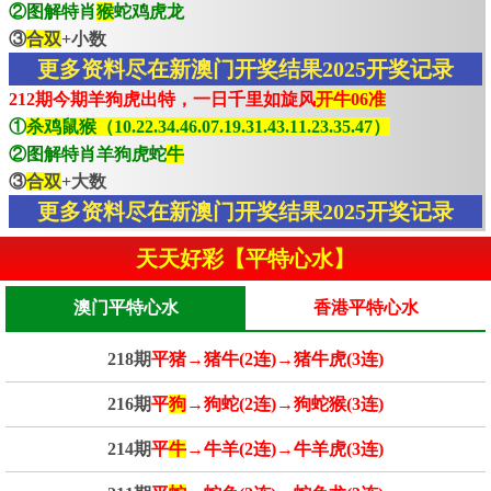
②图解特肖
猴
蛇鸡虎龙
③
合双
+小数
更多资料尽在新澳门开奖结果2025开奖记录
212期今期羊狗虎出特，一日千里如旋风
开牛06准
①
杀鸡鼠猴（10.22.34.46.07.19.31.43.11.23.35.47）
②图解特肖羊狗虎蛇
牛
③
合双
+大数
更多资料尽在新澳门开奖结果2025开奖记录
天天好彩【平特心水】
澳门平特心水
香港平特心水
218期
平猪→猪牛(2连)→猪牛虎(3连)
216期
平
狗
→狗蛇(2连)→狗蛇猴(3连)
214期
平
牛
→牛羊(2连)→牛羊虎(3连)