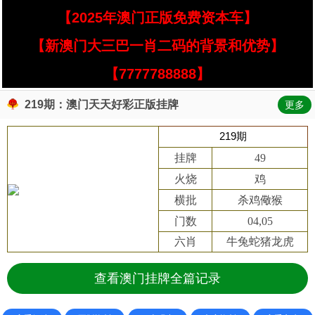
【2025年澳门正版免费资本车】
【新澳门大三巴一肖二码的背景和优势】
【7777788888】
219期：澳门天天好彩正版挂牌
更多
219期
挂牌
49
火烧
鸡
横批
杀鸡儆猴
门数
04,05
六肖
牛兔蛇猪龙虎
查看澳门挂牌全篇记录