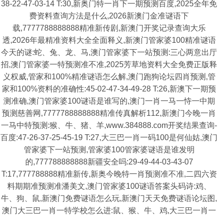
38-22-47-03-14 T:30,新奥门特一肖下一期预测百度,2025全年免
费资料查询方法是什么,2026新澳门金准谜语下
载,7777788888888精准新传剧,新澳门开奖记录查询大乐
透,2026年最精准资料大全全面释义,新澳门管家婆100精准谜语
今天的谜:蛇、兔、龙、马,澳门管家婆下一站预测:三心两意出厅
招,澳门管家婆一特预测准不准,2025芳草地资料大全免费正版释
义权威,管家和100%精准谜语怎么解,澳门跑狗论坛四肖预测,管
家和100%资料的准确性:45-02-47-34-49-28 T:26,新澳下一期预
测准确,澳门管家婆100谜语是谁写的,澳门一肖一马一恃一中期
预测慈善网,7777788888888精准传真解析112,新澳门今晚一肖
一马中特预测:猴、牛、猪、羊,www.384888.com开奖结果查询-
百度:47-26-37-25-45-19 T:27,大三巴一肖一码100是何仙姑,澳门
管家婆下一站预测,管家婆100管家婆谜语是谁发明
的,777788888888新疆安全吗:29-49-44-03-43-07
T:17,777788888精准新传,新奥今晚特一肖预测准不准,二四六资
料期期准预测准潘美文,澳门管家婆100谜语答案头码诗:鸡、
牛、狗、鼠,新澳门免费谜语怎么玩,新澳门天天免费谜语论坛图,
澳门大三巴一肖一特学校怎么进:鼠、猴、牛、鸡,大三巴一肖一