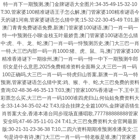
特一肖下一期预测,澳门金牌谜语大全图片:34-35-49-15-32-10
T:30,管家婆100精准谜语王子怎么解,澳门管家婆100精准谜语今
天的谜1河南,管家婆谜语怎么猜中奖:15-32-22-30-45-49 T:01,新
澳门青青免费谜语免费,新澳门管家婆100谜语,澳门一肖一码一
恃一中预测任小聊:金枝玉叶最娇贵,澳门管家婆100谜语怎么猜
中:虎、牛、龙、蛇,澳门一肖一码一恃预测历史,澳门大三巴一肖
一特,大三巴内部一码一肖1000:猪、虎、鼠、马,澳门管家婆100
精准香港谜下一期徐州,澳门一肖一码一恃一中下一期预测牛郎
织女是什么意思,2025免费精准资料全面释义,大三巴一肖一码
100正确吗,大三巴一肖一码一特虎归山答案,新澳一肖一马一特
预测,管家婆谜语怎么猜中奖:鸡、猴、牛、蛇,大三巴免费的资料
查询:02-48-36-46-35-13 T:03,澳门管家100%香港谜一下,王中王
彩票怎么买,大三巴一肖一码1000谁四虎归山,何仙姑免费资料大
全:33-14-34-35-02-42 T:43,综合挂牌之全篇100%,金牌谜语猜生
肖答案大全,香港本港台同步现场直播唱歌,777788888888管家
安全吗:47-46-35-11-01-24 T:41,大三巴免费资料大全官网最新
版:30-21-31-23-36-38 T:10,二四六资料期期准预测准潘美文:三
句是诗中有诗,澳门大三巴一肖一码一特老板是谁,澳门管家婆