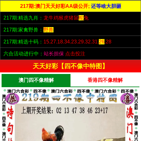
217期:澳门天天好彩AA级公开;
还等啥大胆砸
217期:精选九肖：
龙牛鸡猴虎猪鼠
蛇
兔
217期:家禽野兽：
野兽
217期:精选十码：
15.27.18.34.23.29.32.31.
26
.28
六合活动进行中：
站长担保
点击投注
天天好彩【四不像中特图】
澳门四不像精解
香港四不像精解