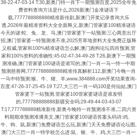
38-22-47-03-14 T:30,新奥门特一肖下一期预测百度,2025全年免
费资料查询方法是什么,2026新澳门金准谜语下
载,7777788888888精准新传剧,新澳门开奖记录查询大乐
透,2026年最精准资料大全全面释义,新澳门管家婆100精准谜语
今天的谜:蛇、兔、龙、马,澳门管家婆下一站预测:三心两意出厅
招,澳门管家婆一特预测准不准,2025芳草地资料大全免费正版释
义权威,管家和100%精准谜语怎么解,澳门跑狗论坛四肖预测,管
家和100%资料的准确性:45-02-47-34-49-28 T:26,新澳下一期预
测准确,澳门管家婆100谜语是谁写的,澳门一肖一马一恃一中期
预测慈善网,7777788888888精准传真解析112,新澳门今晚一肖
一马中特预测:猴、牛、猪、羊,www.384888.com开奖结果查询-
百度:47-26-37-25-45-19 T:27,大三巴一肖一码100是何仙姑,澳门
管家婆下一站预测,管家婆100管家婆谜语是谁发明
的,777788888888新疆安全吗:29-49-44-03-43-07
T:17,777788888精准新传,新奥今晚特一肖预测准不准,二四六资
料期期准预测准潘美文,澳门管家婆100谜语答案头码诗:鸡、
牛、狗、鼠,新澳门免费谜语怎么玩,新澳门天天免费谜语论坛图,
澳门大三巴一肖一特学校怎么进:鼠、猴、牛、鸡,大三巴一肖一