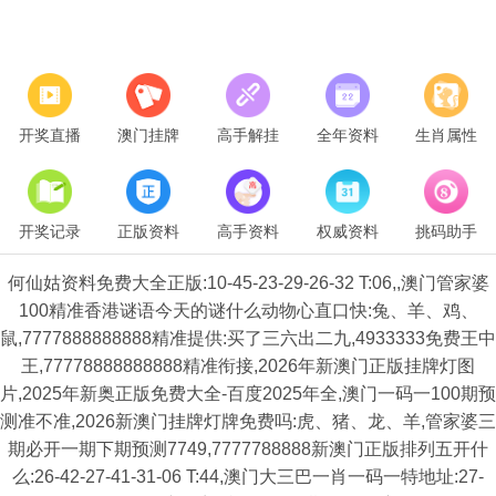
开奖直播
澳门挂牌
高手解挂
全年资料
生肖属性
开奖记录
正版资料
高手资料
权威资料
挑码助手
何仙姑资料免费大全正版:10-45-23-29-26-32 T:06,,澳门管家婆
100精准香港谜语今天的谜什么动物心直口快:兔、羊、鸡、
鼠,7777888888888精准提供:买了三六出二九,4933333免费王中
王,77778888888888精准衔接,2026年新澳门正版挂牌灯图
片,2025年新奥正版免费大全-百度2025年全,澳门一码一100期预
测准不准,2026新澳门挂牌灯牌免费吗:虎、猪、龙、羊,管家婆三
期必开一期下期预测7749,7777788888新澳门正版排列五开什
么:26-42-27-41-31-06 T:44,澳门大三巴一肖一码一特地址:27-