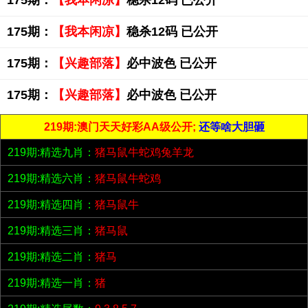
175期：
【我本闲凉】
稳杀12码 已公开
175期：
【我本闲凉】
稳杀12码 已公开
175期：
【兴趣部落】
必中波色 已公开
175期：
【兴趣部落】
必中波色 已公开
219期:澳门天天好彩AA级公开;
还等啥大胆砸
219期:精选九肖：
猪马鼠牛蛇鸡兔羊龙
219期:精选六肖：
猪马鼠牛蛇鸡
219期:精选四肖：
猪马鼠牛
219期:精选三肖：
猪马鼠
219期:精选二肖：
猪马
219期:精选一肖：
猪