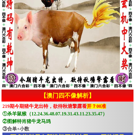
【澳门四不像解析】
219期今期猪牛龙出特，欲待秋塘擎露看
开？00准
①杀羊鼠猴（12.24.36.48.07.19.31.43.11.23.35.47）
②图解特肖猪牛龙马鸡
③合单+小数