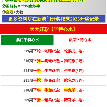
①
杀鸡鼠猴（10.22.34.46.07.19.31.43.11.23.35.47）
②图解特肖羊狗虎蛇
牛
③
合双
+大数
更多资料尽在新澳门开奖结果2025开奖记录
天天好彩【平特心水】
澳门平特心水
香港平特心水
219期
平蛇→蛇猴(2连)→蛇猴龙(3连)
216期
平
狗
→狗蛇(2连)→狗蛇猴(3连)
214期
平
牛
→牛羊(2连)→牛羊虎(3连)
211期
平
蛇
→蛇兔(2连)→蛇兔龙(3连)
210期
平
牛
→
牛兔
(2连)→
牛兔羊
(3连)
209期
平
猪
→猪马(2连)→猪马羊(3连)