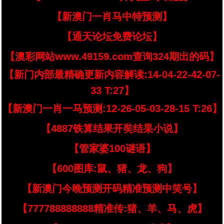
【新澳门一肖马中特预测】
【通天论坛免费论坛】
【澳彩网站www.49159.com查询324期出的码】
【新门内部最精确更新内容解读:14-04-22-42-07-
33 T:27】
【新澳门一肖一马预测:12-26-05-03-28-15 T:26】
【4887铁算结果开奘结杲小说】
【管家婆100谜语】
【600图库:鼠、猪、龙、狗】
【新澳门今晚预测开码精准预测中笑号】
【777788888888精准传:猪、羊、马、虎】