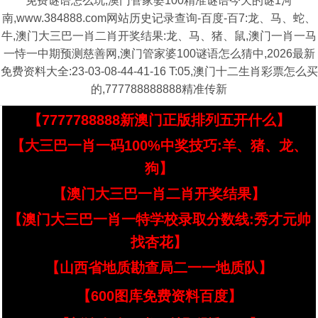
免费谜语怎么玩,澳门管家婆100精准谜语今天的谜1河
南,www.384888.com网站历史记录查询-百度-百7:龙、马、蛇、
牛,澳门大三巴一肖二肖开奖结果:龙、马、猪、鼠,澳门一肖一马
一恃一中期预测慈善网,澳门管家婆100谜语怎么猜中,2026最新
免费资料大全:23-03-08-44-41-16 T:05,澳门十二生肖彩票怎么买
的,777788888888精准传新
【7777788888新澳门正版排列五开什么】
【大三巴一肖一码100%中奖技巧:羊、猪、龙、
狗】
【澳门大三巴一肖二肖开奖结果】
【澳门大三巴一肖一特学校录取分数线:秀才元帅
找杏花】
【山西省地质勘查局二一一地质队】
【600图库免费资料百度】