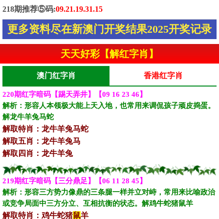
218期推荐⑤码:
09.21.19.31.15
更多资料尽在新澳门开奖结果2025开奖记录
天天好彩【解红字肖】
澳门红字肖
香港红字肖
220期红字暗码【踢天弄井】【09 16 23 46】
解析：‌‌形容人本领极大能上天入地，也常用来调侃孩子顽皮捣蛋。
解龙牛羊兔马蛇‌‌‌‌‌‌‌
解取特肖：龙牛羊兔马蛇
解取五肖：龙牛羊兔马
解取四肖：龙牛羊兔
219期红字暗码【三分鼎足】【06 11 28 45】
解析：‌‌形容三方势力像鼎的三条腿一样并立对峙，常用来比喻政治
或竞争局面中三方分立、互相抗衡的状态。解鸡牛蛇猪鼠羊‌‌‌‌‌‌‌
解取特肖：鸡牛蛇猪
鼠
羊