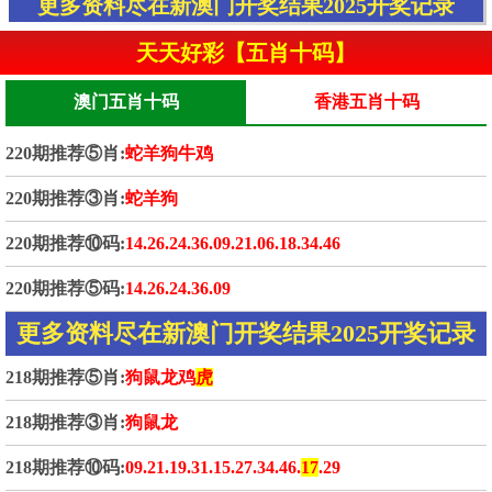
更多资料尽在新澳门开奖结果2025开奖记录
天天好彩【五肖十码】
澳门五肖十码
香港五肖十码
220期推荐⑤肖:
蛇羊狗牛鸡
220期推荐③肖:
蛇羊狗
220期推荐⑩码:
14.26.24.36.09.21.06.18.34.46
220期推荐⑤码:
14.26.24.36.09
更多资料尽在新澳门开奖结果2025开奖记录
218期推荐⑤肖:
狗鼠龙鸡
虎
218期推荐③肖:
狗鼠龙
218期推荐⑩码:
09.21.19.31.15.27.34.46.
17
.29