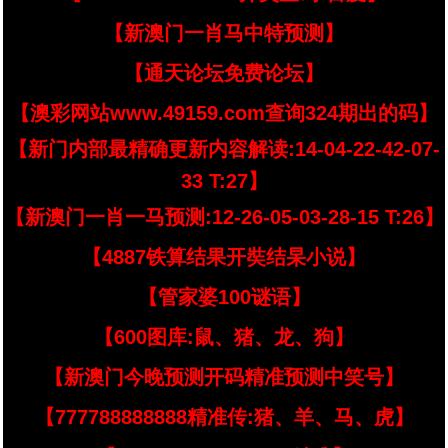
【新澳门一肖马中特预测】
【通天论坛免费论坛】
【澳彩网站www.49159.com查询324期出的码】
【新门内部最精确更新内容解读:14-04-22-42-07-
33 T:27】
【新澳门一肖一马预测:12-26-05-03-28-15 T:26】
【4887铁算结果开奘结杲小说】
【管家婆100谜语】
【600图库:鼠、猪、龙、狗】
【新澳门今晚预测开码精准预测中笑号】
【777788888888精准传:猪、羊、马、虎】