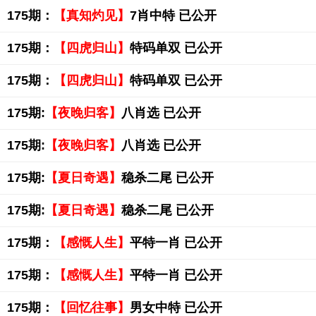
175期：
【真知灼见】
7肖中特 已公开
175期：
【四虎归山】
特码单双 已公开
175期：
【四虎归山】
特码单双 已公开
175期:
【夜晚归客】
八肖选 已公开
175期:
【夜晚归客】
八肖选 已公开
175期:
【夏日奇遇】
稳杀二尾 已公开
175期:
【夏日奇遇】
稳杀二尾 已公开
175期：
【感慨人生】
平特一肖 已公开
175期：
【感慨人生】
平特一肖 已公开
175期：
【回忆往事】
男女中特 已公开