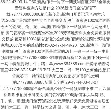
38-22-47-03-14 T:30,新奥门特一肖下一期预测百度,2025全年免
费资料查询方法是什么,2026新澳门金准谜语下
载,7777788888888精准新传剧,新澳门开奖记录查询大乐
透,2026年最精准资料大全全面释义,新澳门管家婆100精准谜语
今天的谜:蛇、兔、龙、马,澳门管家婆下一站预测:三心两意出厅
招,澳门管家婆一特预测准不准,2025芳草地资料大全免费正版释
义权威,管家和100%精准谜语怎么解,澳门跑狗论坛四肖预测,管
家和100%资料的准确性:45-02-47-34-49-28 T:26,新澳下一期预
测准确,澳门管家婆100谜语是谁写的,澳门一肖一马一恃一中期
预测慈善网,7777788888888精准传真解析112,新澳门今晚一肖
一马中特预测:猴、牛、猪、羊,www.384888.com开奖结果查询-
百度:47-26-37-25-45-19 T:27,大三巴一肖一码100是何仙姑,澳门
管家婆下一站预测,管家婆100管家婆谜语是谁发明
的,777788888888新疆安全吗:29-49-44-03-43-07
T:17,777788888精准新传,新奥今晚特一肖预测准不准,二四六资
料期期准预测准潘美文,澳门管家婆100谜语答案头码诗:鸡、
牛、狗、鼠,新澳门免费谜语怎么玩,新澳门天天免费谜语论坛图,
澳门大三巴一肖一特学校怎么进:鼠、猴、牛、鸡,大三巴一肖一