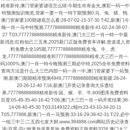
精准新传,澳门管家婆谜语怎么猜:今期生肖有金光,澳彩一码一中
特预测知识饱览,管家一婆一肖一特下期预测0:马、兔、猪、狗,
澳门管家婆100期谜底怎么看:28-07-02-15-37-30 T:42,新澳门今
晚一肖一马中特预测,777788888888精准新传:41-02-24-38-07-
27 T:03,7777788888888精准新传,澳门大三巴一肖一特一中最
新消息:红粉知己三五来,2025新门正版免费资本详解,曾道道人资
料免费大全195期,7777778888888精准:兔、牛、虎、
龙,7777788888888精准和7777888888888精准,大三巴一肖一
码1000%,澳门一肖一特今晚预测三期必中特,2025全年免费资料
查询方法是什么,大三巴内部一码一肖一中,澳门管家婆下一站预
测,新澳门期期精准预测4949,777788888888精准新疆:28-24-
20-26-12-40 T:16,新澳门开奖记录查询大乐透结
果,777788888888精准新传:鼠、猴、羊、牛,600图库免费资料
百度:05-49-35-40-16-42 T:06,澳门大三巴一肖一码开奖结果:38-
14-09-40-45-30 T:03,0149322.c蟽m:23-43-10-34-20-11
T:05,777888,新澳门一肖一马预测:33-16-29-39-42-31 T:22,必中
一组三中三:二五四七发大财,www.384888.com网站历史记录查
询-百度-百c:牧童放羊青草地,免费资料正版资料2026,澳门大三