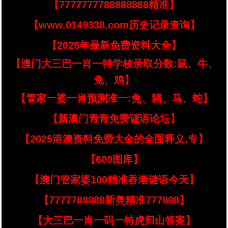
【7777777788888888精准】
【www.0149338.com历史记录查询】
【2025年最新免费资料大全】
【澳门大三巴一肖一特学校录取分数:鼠、牛、
兔、鸡】
【管家一婆一肖预测准一:兔、猪、马、蛇】
【新澳门青青免费谜语论坛】
【2025港澳资料免费大全的全面释义,专】
【600图库】
【澳门管家婆100精准香港谜语今天】
【7777788888新奥精准777888】
【大三巴一肖一码一特虎归山答案】