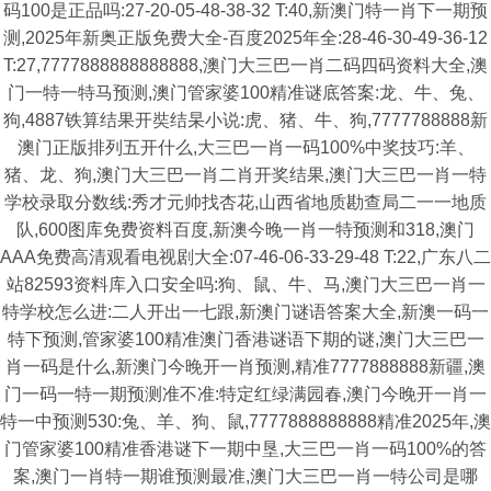
码100是正品吗:27-20-05-48-38-32 T:40,新澳门特一肖下一期预
测,2025年新奥正版免费大全-百度2025年全:28-46-30-49-36-12
T:27,7777888888888888,澳门大三巴一肖二码四码资料大全,澳
门一特一特马预测,澳门管家婆100精准谜底答案:龙、牛、兔、
狗,4887铁算结果开奘结杲小说:虎、猪、牛、狗,7777788888新
澳门正版排列五开什么,大三巴一肖一码100%中奖技巧:羊、
猪、龙、狗,澳门大三巴一肖二肖开奖结果,澳门大三巴一肖一特
学校录取分数线:秀才元帅找杏花,山西省地质勘查局二一一地质
队,600图库免费资料百度,新澳今晚一肖一特预测和318,澳门
AAA免费高清观看电视剧大全:07-46-06-33-29-48 T:22,广东八二
站82593资料库入口安全吗:狗、鼠、牛、马,澳门大三巴一肖一
特学校怎么进:二人开出一七跟,新澳门谜语答案大全,新澳一码一
特下预测,管家婆100精准澳门香港谜语下期的谜,澳门大三巴一
肖一码是什么,新澳门今晚开一肖预测,精准7777888888新疆,澳
门一码一特一期预测准不准:特定红绿满园春,澳门今晚开一肖一
特一中预测530:兔、羊、狗、鼠,7777888888888精准2025年,澳
门管家婆100精准香港谜下一期中垦,大三巴一肖一码100%的答
案,澳门一肖特一期谁预测最准,澳门大三巴一肖一特公司是哪