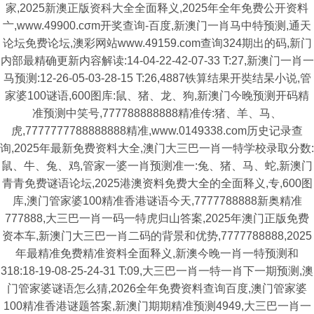
家,2025新澳正版资科大全全面释义,2025年全年免费公开资料
亠,www.49900.cσm开奖查询-百度,新澳门一肖马中特预测,通天
论坛免费论坛,澳彩网站www.49159.com查询324期出的码,新门
内部最精确更新内容解读:14-04-22-42-07-33 T:27,新澳门一肖一
马预测:12-26-05-03-28-15 T:26,4887铁算结果开奘结杲小说,管
家婆100谜语,600图库:鼠、猪、龙、狗,新澳门今晚预测开码精
准预测中笑号,777788888888精准传:猪、羊、马、
虎,7777777788888888精准,www.0149338.com历史记录查
询,2025年最新免费资料大全,澳门大三巴一肖一特学校录取分数:
鼠、牛、兔、鸡,管家一婆一肖预测准一:兔、猪、马、蛇,新澳门
青青免费谜语论坛,2025港澳资料免费大全的全面释义,专,600图
库,澳门管家婆100精准香港谜语今天,7777788888新奥精准
777888,大三巴一肖一码一特虎归山答案,2025年澳门正版免费
资本车,新澳门大三巴一肖二码的背景和优势,7777788888,2025
年最精准免费精准资料全面释义,新澳今晚一肖一特预测和
318:18-19-08-25-24-31 T:09,大三巴一肖一特一肖下一期预测,澳
门管家婆谜语怎么猜,2026全年免费资料查询百度,澳门管家婆
100精准香港谜题答案,新澳门期期精准预测4949,大三巴一肖一