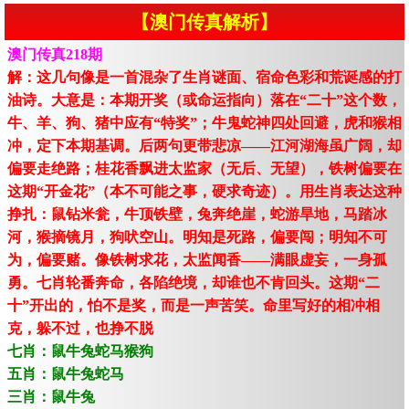
【澳门传真解析】
澳门传真218期
解：这几句像是一首混杂了生肖谜面、宿命色彩和荒诞感的打
油诗。大意是：本期开奖（或命运指向）落在“二十”这个数，
牛、羊、狗、猪中应有“特奖”；牛鬼蛇神四处回避，虎和猴相
冲，定下本期基调。后两句更带悲凉——江河湖海虽广阔，却
偏要走绝路；桂花香飘进太监家（无后、无望），铁树偏要在
这期“开金花”（本不可能之事，硬求奇迹）。用生肖表达这种
挣扎：鼠钻米瓮，牛顶铁壁，兔奔绝崖，蛇游旱地，马踏冰
河，猴摘镜月，狗吠空山。明知是死路，偏要闯；明知不可
为，偏要赌。像铁树求花，太监闻香——满眼虚妄，一身孤
勇。七肖轮番奔命，各陷绝境，却谁也不肯回头。这期“二
十”开出的，怕不是奖，而是一声苦笑。命里写好的相冲相
克，躲不过，也挣不脱
七肖：鼠牛兔蛇马猴狗
五肖：鼠牛兔蛇马
三肖：鼠牛兔