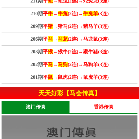
211期
平
蛇
→蛇兔(2连)→蛇兔龙(3连)
210期
平
牛
→
牛兔
(2连)→
牛兔羊
(3连)
209期
平
猪
→猪马(2连)→猪马羊(3连)
206期
平
马
→
马龙
(2连)→马龙鼠(3连)
203期
平
猴
→猴牛(2连)→猴牛猪(3连)
202期
平
马
→
马狗
(2连)→马狗羊(3连)
201期
平
鼠
→鼠虎(2连)→鼠虎羊(3连)
天天好彩【马会传真】
澳门传真
香港传真