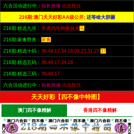
六合活动进行中：
站长担保
点击投注
216期:澳门天天好彩AA级公开;
还等啥大胆砸
216期:精选九肖：
羊虎鸡牛狗猴鼠龙
马
216期:家禽野兽：
家禽
216期:精选十码：
36.48.17.34.18.09.23.31.27.
37
216期:精选五码：
36.48.17.34.18
216期:精选三码：
36.48.17
六合活动进行中：
站长担保
点击投注
天天好彩【四不像中特图】
澳门四不像精解
香港四不像精解