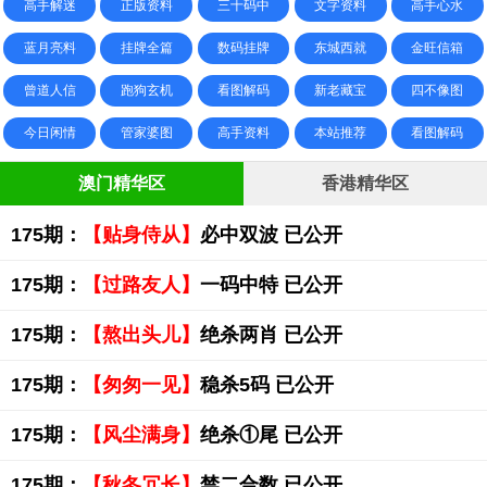
高手解迷
正版资料
三十码中
文字资料
高手心水
蓝月亮料
挂牌全篇
数码挂牌
东城西就
金旺信箱
曾道人信
跑狗玄机
看图解码
新老藏宝
四不像图
今日闲情
管家婆图
高手资料
本站推荐
看图解码
澳门精华区
香港精华区
175期：
【贴身侍从】
必中双波 已公开
175期：
【过路友人】
一码中特 已公开
175期：
【熬出头儿】
绝杀两肖 已公开
175期：
【匆匆一见】
稳杀5码 已公开
175期：
【风尘满身】
绝杀①尾 已公开
175期：
【秋冬冗长】
禁二合数 已公开