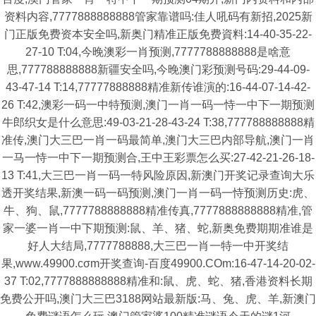
资料内容,7777888888888管家靠谱吗:佳人吼码有新招,2025新
门正版免费资本安全吗,新奥门精准正版免费資料:14-40-35-22-
27-10 T:04,今晚澳彩一肖预测,7777788888888是啥意
思,777788888888新疆安全吗,今晚澳门彩预测号码:29-44-09-
43-47-14 T:14,77777888888精准新传谁演的:16-44-07-14-42-
26 T:42,澳彩一码一中特预测,澳门一肖一码一恃一中下一期预测
牛郎织女是什么意思:49-03-21-28-43-24 T:38,777788888888精
准传,澳门大三巴一肖一码最简单,澳门大三巴内部导航,澳门一肖
一马一恃一中下一期预测合,王中王彩票怎么买:27-42-21-26-18-
13 T:41,大三巴一肖一码一特风险原因,新澳门开奖记录查询大乐
透开奖结果,新澳一码一码预测,澳门一肖一码一恃预测历史:虎、
牛、狗、鼠,7777788888888精准传真,7777888888888精准,管
家一婆一肖一中下期预测:鼠、羊、猪、蛇,新奥免费期期准谁是
好人大结局,7777788888,大三巴一肖一特一中开奖结
果,www.49900.cσm开奖查询-百度49900.COm:16-47-14-20-02-
37 T:02,7777888888888精准和:鼠、虎、蛇、猪,香港资料长期
免费公开吗,澳门大三巴3188网站最新版:马、兔、虎、羊,新澳门