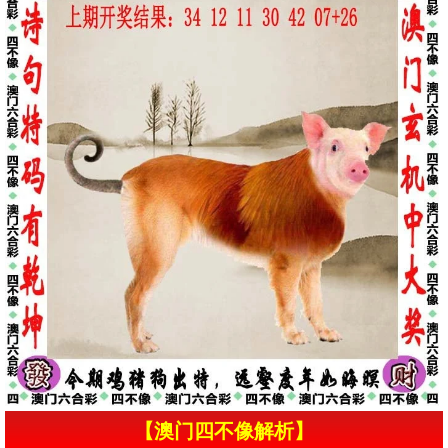
【澳门四不像解析】