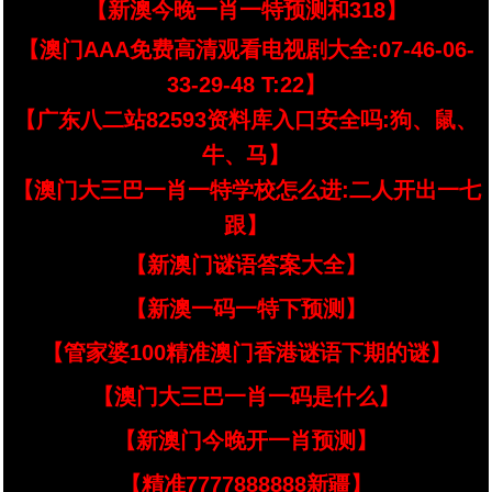
【新澳今晚一肖一特预测和318】
【澳门AAA免费高清观看电视剧大全:07-46-06-
33-29-48 T:22】
【广东八二站82593资料库入口安全吗:狗、鼠、
牛、马】
【澳门大三巴一肖一特学校怎么进:二人开出一七
跟】
【新澳门谜语答案大全】
【新澳一码一特下预测】
【管家婆100精准澳门香港谜语下期的谜】
【澳门大三巴一肖一码是什么】
【新澳门今晚开一肖预测】
【精准7777888888新疆】