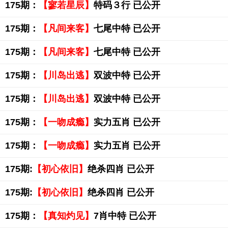
175期：
【寥若星辰】
特码３行 已公开
175期：
【凡间来客】
七尾中特 已公开
175期：
【凡间来客】
七尾中特 已公开
175期：
【川岛出逃】
双波中特 已公开
175期：
【川岛出逃】
双波中特 已公开
175期：
【一吻成瘾】
实力五肖 已公开
175期：
【一吻成瘾】
实力五肖 已公开
175期:
【初心依旧】
绝杀四肖 已公开
175期:
【初心依旧】
绝杀四肖 已公开
175期：
【真知灼见】
7肖中特 已公开