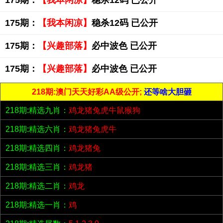
175期：
【我本闲凉】
稳杀12码 已公开
175期：
【我本闲凉】
稳杀12码 已公开
175期：
【兴趣部落】
必中波色 已公开
175期：
【兴趣部落】
必中波色 已公开
218期:澳门天天好彩AA级公开;
还等啥大胆砸
218期:精选九肖：
鸡龙猪兔虎牛鼠猴狗
218期:精选六肖：
鸡龙猪兔虎牛
218期:精选四肖：
鸡龙猪兔
218期:精选三肖：
鸡龙猪
218期:精选二肖：
鸡龙
218期:精选一肖：
鸡