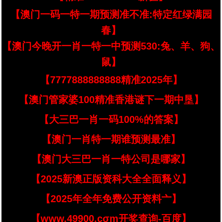
【澳门一码一特一期预测准不准:特定红绿满园
春】
【澳门今晚开一肖一特一中预测530:兔、羊、狗、
鼠】
【7777888888888精准2025年】
【澳门管家婆100精准香港谜下一期中垦】
【大三巴一肖一码100%的答案】
【澳门一肖特一期谁预测最准】
【澳门大三巴一肖一特公司是哪家】
【2025新澳正版资科大全全面释义】
【2025年全年免费公开资料亠】
【www.49900.cσm开奖查询-百度】