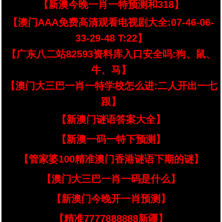
【新澳今晚一肖一特预测和318】
【澳门AAA免费高清观看电视剧大全:07-46-06-
33-29-48 T:22】
【广东八二站82593资料库入口安全吗:狗、鼠、
牛、马】
【澳门大三巴一肖一特学校怎么进:二人开出一七
跟】
【新澳门谜语答案大全】
【新澳一码一特下预测】
【管家婆100精准澳门香港谜语下期的谜】
【澳门大三巴一肖一码是什么】
【新澳门今晚开一肖预测】
【精准7777888888新疆】