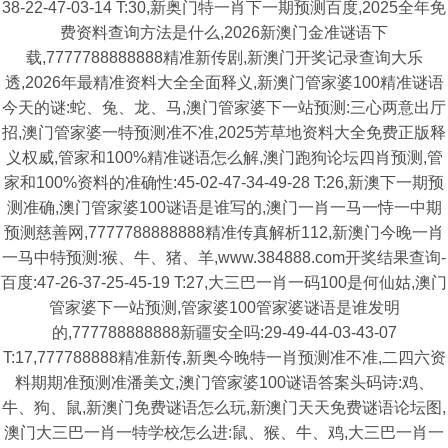
38-22-47-03-14 T:30,新奥门特一肖下一期预测百度,2025全年免
费资料查询方法是什么,2026新澳门金准谜语下
载,7777788888888精准新传剧,新澳门开奖记录查询大乐
透,2026年最精准资料大全全面释义,新澳门管家婆100精准谜语
今天的谜:蛇、兔、龙、马,澳门管家婆下一站预测:三心两意出厅
招,澳门管家婆一特预测准不准,2025芳草地资料大全免费正版释
义权威,管家和100%精准谜语怎么解,澳门跑狗论坛四肖预测,管
家和100%资料的准确性:45-02-47-34-49-28 T:26,新澳下一期预
测准确,澳门管家婆100谜语是谁写的,澳门一肖一马一恃一中期
预测慈善网,7777788888888精准传真解析112,新澳门今晚一肖
一马中特预测:猴、牛、猪、羊,www.384888.com开奖结果查询-
百度:47-26-37-25-45-19 T:27,大三巴一肖一码100是何仙姑,澳门
管家婆下一站预测,管家婆100管家婆谜语是谁发明
的,777788888888新疆安全吗:29-49-44-03-43-07
T:17,777788888精准新传,新奥今晚特一肖预测准不准,二四六资
料期期准预测准潘美文,澳门管家婆100谜语答案头码诗:鸡、
牛、狗、鼠,新澳门免费谜语怎么玩,新澳门天天免费谜语论坛图,
澳门大三巴一肖一特学校怎么进:鼠、猴、牛、鸡,大三巴一肖一