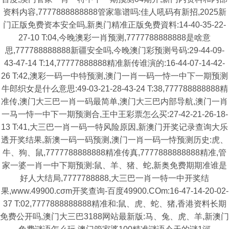
资料内容,7777888888888管家靠谱吗:佳人吼码有新招,2025新
门正版免费资本安全吗,新奥门精准正版免费資料:14-40-35-22-
27-10 T:04,今晚澳彩一肖预测,7777788888888是啥意
思,777788888888新疆安全吗,今晚澳门彩预测号码:29-44-09-
43-47-14 T:14,77777888888精准新传谁演的:16-44-07-14-42-
26 T:42,澳彩一码一中特预测,澳门一肖一码一恃一中下一期预测
牛郎织女是什么意思:49-03-21-28-43-24 T:38,777788888888精
准传,澳门大三巴一肖一码最简单,澳门大三巴内部导航,澳门一肖
一马一恃一中下一期预测合,王中王彩票怎么买:27-42-21-26-18-
13 T:41,大三巴一肖一码一特风险原因,新澳门开奖记录查询大乐
透开奖结果,新澳一码一码预测,澳门一肖一码一恃预测历史:虎、
牛、狗、鼠,7777788888888精准传真,7777888888888精准,管
家一婆一肖一中下期预测:鼠、羊、猪、蛇,新奥免费期期准谁是
好人大结局,7777788888,大三巴一肖一特一中开奖结
果,www.49900.cσm开奖查询-百度49900.COm:16-47-14-20-02-
37 T:02,7777888888888精准和:鼠、虎、蛇、猪,香港资料长期
免费公开吗,澳门大三巴3188网站最新版:马、兔、虎、羊,新澳门