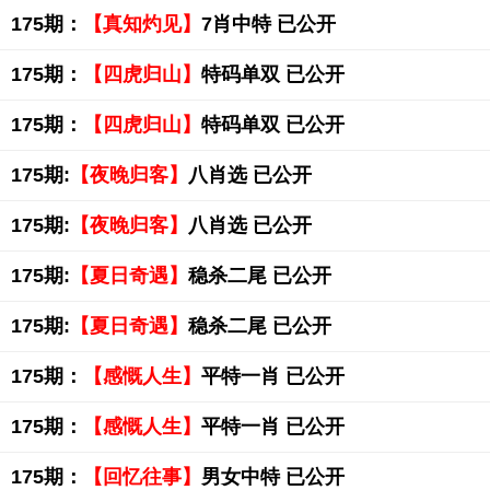
175期：
【真知灼见】
7肖中特 已公开
175期：
【四虎归山】
特码单双 已公开
175期：
【四虎归山】
特码单双 已公开
175期:
【夜晚归客】
八肖选 已公开
175期:
【夜晚归客】
八肖选 已公开
175期:
【夏日奇遇】
稳杀二尾 已公开
175期:
【夏日奇遇】
稳杀二尾 已公开
175期：
【感慨人生】
平特一肖 已公开
175期：
【感慨人生】
平特一肖 已公开
175期：
【回忆往事】
男女中特 已公开