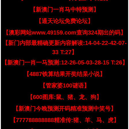
【新澳门一肖马中特预测】
【通天论坛免费论坛】
【澳彩网站www.49159.com查询324期出的码】
【新门内部最精确更新内容解读:14-04-22-42-07-
33 T:27】
【新澳门一肖一马预测:12-26-05-03-28-15 T:26】
【4887铁算结果开奘结杲小说】
【管家婆100谜语】
【600图库:鼠、猪、龙、狗】
【新澳门今晚预测开码精准预测中笑号】
【777788888888精准传:猪、羊、马、虎】