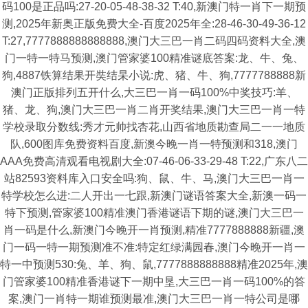
码100是正品吗:27-20-05-48-38-32 T:40,新澳门特一肖下一期预
测,2025年新奥正版免费大全-百度2025年全:28-46-30-49-36-12
T:27,7777888888888888,澳门大三巴一肖二码四码资料大全,澳
门一特一特马预测,澳门管家婆100精准谜底答案:龙、牛、兔、
狗,4887铁算结果开奘结杲小说:虎、猪、牛、狗,7777788888新
澳门正版排列五开什么,大三巴一肖一码100%中奖技巧:羊、
猪、龙、狗,澳门大三巴一肖二肖开奖结果,澳门大三巴一肖一特
学校录取分数线:秀才元帅找杏花,山西省地质勘查局二一一地质
队,600图库免费资料百度,新澳今晚一肖一特预测和318,澳门
AAA免费高清观看电视剧大全:07-46-06-33-29-48 T:22,广东八二
站82593资料库入口安全吗:狗、鼠、牛、马,澳门大三巴一肖一
特学校怎么进:二人开出一七跟,新澳门谜语答案大全,新澳一码一
特下预测,管家婆100精准澳门香港谜语下期的谜,澳门大三巴一
肖一码是什么,新澳门今晚开一肖预测,精准7777888888新疆,澳
门一码一特一期预测准不准:特定红绿满园春,澳门今晚开一肖一
特一中预测530:兔、羊、狗、鼠,7777888888888精准2025年,澳
门管家婆100精准香港谜下一期中垦,大三巴一肖一码100%的答
案,澳门一肖特一期谁预测最准,澳门大三巴一肖一特公司是哪