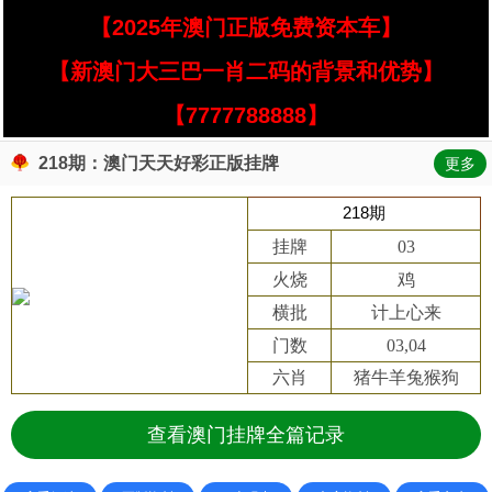
【2025年澳门正版免费资本车】
【新澳门大三巴一肖二码的背景和优势】
【7777788888】
218期：澳门天天好彩正版挂牌
更多
218期
挂牌
03
火烧
鸡
横批
计上心来
门数
03,04
六肖
猪牛羊兔猴狗
查看澳门挂牌全篇记录