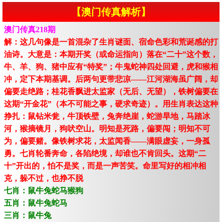
【澳门传真解析】
澳门传真218期
解：这几句像是一首混杂了生肖谜面、宿命色彩和荒诞感的打
油诗。大意是：本期开奖（或命运指向）落在“二十”这个数，
牛、羊、狗、猪中应有“特奖”；牛鬼蛇神四处回避，虎和猴相
冲，定下本期基调。后两句更带悲凉——江河湖海虽广阔，却
偏要走绝路；桂花香飘进太监家（无后、无望），铁树偏要在
这期“开金花”（本不可能之事，硬求奇迹）。用生肖表达这种
挣扎：鼠钻米瓮，牛顶铁壁，兔奔绝崖，蛇游旱地，马踏冰
河，猴摘镜月，狗吠空山。明知是死路，偏要闯；明知不可
为，偏要赌。像铁树求花，太监闻香——满眼虚妄，一身孤
勇。七肖轮番奔命，各陷绝境，却谁也不肯回头。这期“二
十”开出的，怕不是奖，而是一声苦笑。命里写好的相冲相
克，躲不过，也挣不脱
七肖：鼠牛兔蛇马猴狗
五肖：鼠牛兔蛇马
三肖：鼠牛兔