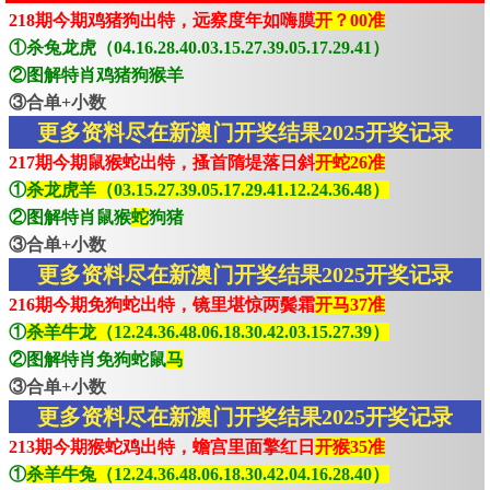
218期今期鸡猪狗出特，远察度年如嗨膜
开？00准
①杀兔龙虎（04.16.28.40.03.15.27.39.05.17.29.41）
②图解特肖鸡猪狗猴羊
③合单+小数
更多资料尽在新澳门开奖结果2025开奖记录
217期今期鼠猴蛇出特，搔首隋堤落日斜
开蛇26准
①
杀龙虎羊（03.15.27.39.05.17.29.41.12.24.36.48）
②图解特肖鼠猴
蛇
狗猪
③合单+小数
更多资料尽在新澳门开奖结果2025开奖记录
216期今期免狗蛇出特，镜里堪惊两鬓霜
开马37准
①
杀羊牛龙（12.24.36.48.06.18.30.42.03.15.27.39）
②图解特肖免狗蛇鼠
马
③合单+小数
更多资料尽在新澳门开奖结果2025开奖记录
213期今期猴蛇鸡出特，蟾宫里面擎红日
开猴35准
①
杀羊牛兔（12.24.36.48.06.18.30.42.04.16.28.40）