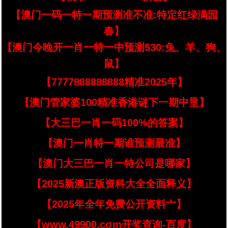
【澳门一码一特一期预测准不准:特定红绿满园
春】
【澳门今晚开一肖一特一中预测530:兔、羊、狗、
鼠】
【7777888888888精准2025年】
【澳门管家婆100精准香港谜下一期中垦】
【大三巴一肖一码100%的答案】
【澳门一肖特一期谁预测最准】
【澳门大三巴一肖一特公司是哪家】
【2025新澳正版资科大全全面释义】
【2025年全年免费公开资料亠】
【www.49900.cσm开奖查询-百度】