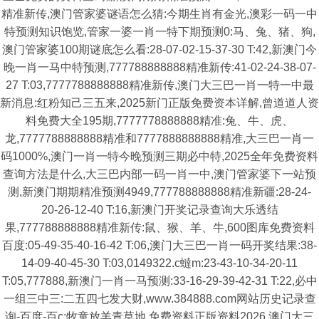
精准新传,澳门管家婆谜语怎么猜:今期生肖有金光,澳彩一码一中
特预测知识饱览,管家一婆一肖一特下期预测0:马、兔、猪、狗,
澳门管家婆100期谜底怎么看:28-07-02-15-37-30 T:42,新澳门今
晚一肖一马中特预测,777788888888精准新传:41-02-24-38-07-
27 T:03,7777788888888精准新传,澳门大三巴一肖一特一中最
新消息:红粉知己三五来,2025新门正版免费资本详解,曾道道人资
料免费大全195期,7777778888888精准:兔、牛、虎、
龙,7777788888888精准和7777888888888精准,大三巴一肖一
码1000%,澳门一肖一特今晚预测三期必中特,2025全年免费资料
查询方法是什么,大三巴内部一码一肖一中,澳门管家婆下一站预
测,新澳门期期精准预测4949,777788888888精准新疆:28-24-
20-26-12-40 T:16,新澳门开奖记录查询大乐透结
果,777788888888精准新传:鼠、猴、羊、牛,600图库免费资料
百度:05-49-35-40-16-42 T:06,澳门大三巴一肖一码开奖结果:38-
14-09-40-45-30 T:03,0149322.c蟽m:23-43-10-34-20-11
T:05,777888,新澳门一肖一马预测:33-16-29-39-42-31 T:22,必中
一组三中三:二五四七发大财,www.384888.com网站历史记录查
询-百度-百c:牧童放羊青草地,免费资料正版资料2026,澳门大三