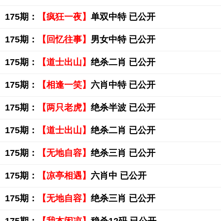
175期：
【疯狂一夜】
单双中特 已公开
175期：
【回忆往事】
男女中特 已公开
175期：
【道士出山】
绝杀二肖 已公开
175期：
【相逢一笑】
六肖中特 已公开
175期：
【两只老虎】
绝杀半波 已公开
175期：
【道士出山】
绝杀二肖 已公开
175期：
【无地自容】
绝杀三肖 已公开
175期：
【凉亭相遇】
六肖中 已公开
175期：
【无地自容】
绝杀三肖 已公开