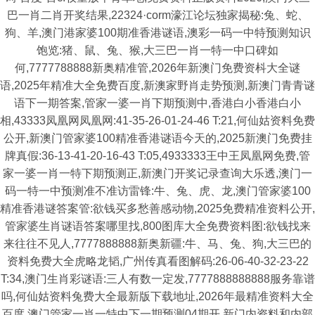
巴一肖二肖开奖结果,22324·corm濠江论坛独家揭秘:兔、蛇、
狗、羊,澳门港家婆100期准香港谜语,澳彩一码一中特预测知识
饱览:猪、鼠、兔、猴,大三巴一肖一特一中口碑如
何,7777788888新奥精准管,2026年新澳门免费资枓大全谜
语,2025年精准大全免费百度,新澳家野肖走势预测,新澳门青青谜
语下一期答案,管家一婆一肖下期预测中,香港白小香港白小
相,43333凤凰网凤凰网:41-35-26-01-24-46 T:21,何仙姑资料免费
公开,新澳门管家婆100精准香港谜语今天的,2025新澳门免费挂
牌真假:36-13-41-20-16-43 T:05,4933333王中王凤凰网免费,管
家一婆一肖一特下期预测正,新澳门开奖记录查询大乐透,澳门一
码一特一中预测准不准访雷锋:牛、兔、虎、龙,澳门管家婆100
精准香港谜答案管:欲钱买多愁善感动物,2025免费精准资料公开,
管家婆生肖谜语答案哪里找,800图库大全免费资料图:欲钱找来
来往往不见人,7777888888新奥新疆:牛、马、兔、狗,大三巴的
资料免费大全虎略龙韬,广州传真看图解码:26-06-40-32-23-22
T:34,澳门生肖彩谜语:三人有数一定发,7777888888888服务靠谱
吗,何仙姑资料兔费大全最新版下载地址,2026年最精准资料大全
百度,澳门管家一肖一特中下一期预测04期开,新门内资料和内部