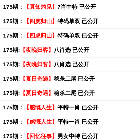
175期：
【真知灼见】
7肖中特 已公开
175期：
【四虎归山】
特码单双 已公开
175期：
【四虎归山】
特码单双 已公开
175期:
【夜晚归客】
八肖选 已公开
175期:
【夜晚归客】
八肖选 已公开
175期:
【夏日奇遇】
稳杀二尾 已公开
175期:
【夏日奇遇】
稳杀二尾 已公开
175期：
【感慨人生】
平特一肖 已公开
175期：
【感慨人生】
平特一肖 已公开
175期：
【回忆往事】
男女中特 已公开