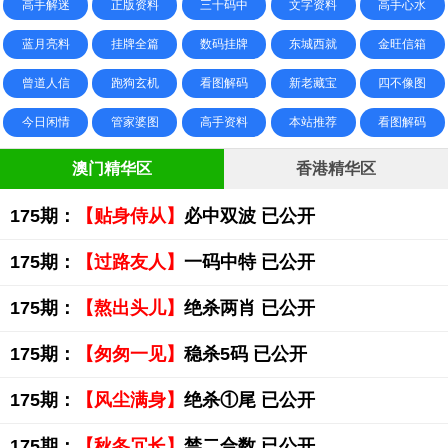
高手解迷
正版资料
三十码中
文字资料
高手心水
蓝月亮料
挂牌全篇
数码挂牌
东城西就
金旺信箱
曾道人信
跑狗玄机
看图解码
新老藏宝
四不像图
今日闲情
管家婆图
高手资料
本站推荐
看图解码
澳门精华区
香港精华区
175期：
【贴身侍从】
必中双波 已公开
175期：
【过路友人】
一码中特 已公开
175期：
【熬出头儿】
绝杀两肖 已公开
175期：
【匆匆一见】
稳杀5码 已公开
175期：
【风尘满身】
绝杀①尾 已公开
175期：
【秋冬冗长】
禁二合数 已公开