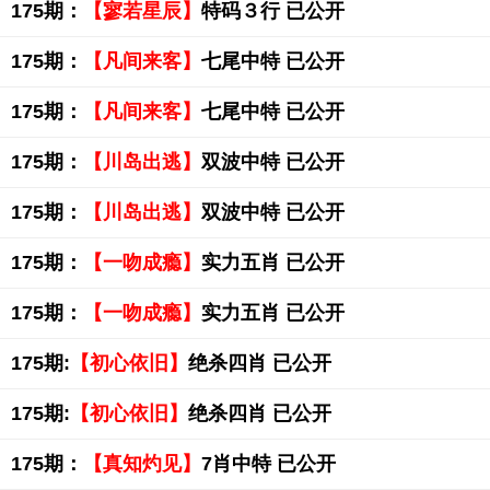
175期：
【寥若星辰】
特码３行 已公开
175期：
【凡间来客】
七尾中特 已公开
175期：
【凡间来客】
七尾中特 已公开
175期：
【川岛出逃】
双波中特 已公开
175期：
【川岛出逃】
双波中特 已公开
175期：
【一吻成瘾】
实力五肖 已公开
175期：
【一吻成瘾】
实力五肖 已公开
175期:
【初心依旧】
绝杀四肖 已公开
175期:
【初心依旧】
绝杀四肖 已公开
175期：
【真知灼见】
7肖中特 已公开