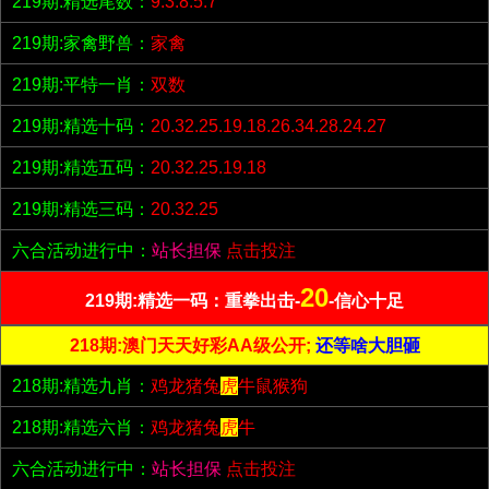
219期:精选尾数：
9.3.8.5.7
219期:家禽野兽：
家禽
219期:平特一肖：
双数
219期:精选十码：
20.32.25.19.18.26.34.28.24.27
219期:精选五码：
20.32.25.19.18
219期:精选三码：
20.32.25
六合活动进行中：
站长担保
点击投注
20
219期:精选一码：重拳出击-
-信心十足
218期:澳门天天好彩AA级公开;
还等啥大胆砸
218期:精选九肖：
鸡龙猪兔
虎
牛鼠猴狗
218期:精选六肖：
鸡龙猪兔
虎
牛
六合活动进行中：
站长担保
点击投注