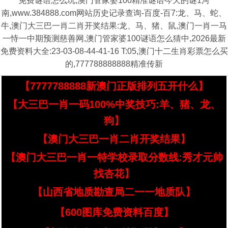
免费谜语怎么玩,澳门管家婆100精准谜语今天的谜1河
南,www.384888.com网站历史记录查询-百度-百7:龙、马、蛇、
牛,澳门大三巴一肖二肖开奖结果:龙、马、猪、鼠,澳门一肖一马
一恃一中期预测慈善网,澳门管家婆100谜语怎么猜中,2026最新
免费资料大全:23-03-08-44-41-16 T:05,澳门十二生肖彩票怎么买
的,777788888888精准传新
【7777788888新澳门正版排列五开什么】
【大三巴一肖一码100%中奖技巧:羊、猪、龙、
狗】
【澳门大三巴一肖二肖开奖结果】
【澳门大三巴一肖一特学校录取分数线:秀才元帅
找杏花】
【山西省地质勘查局二一一地质队】
【600图库免费资料百度】