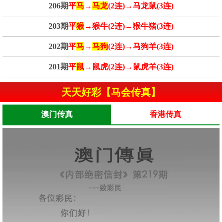
206期
平
马
→
马龙
(2连)→马龙鼠(3连)
203期
平
猴
→猴牛(2连)→猴牛猪(3连)
202期
平
马
→
马狗
(2连)→马狗羊(3连)
201期
平
鼠
→鼠虎(2连)→鼠虎羊(3连)
天天好彩【马会传真】
澳门传真
香港传真