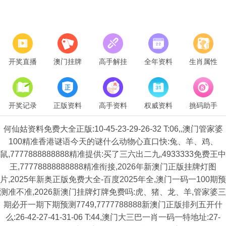
开奖直播
澳门挂牌
高手解挂
全年资料
生肖属性
开奖记录
正版资料
高手资料
权威资料
挑码助手
何仙姑资料免费大全正版:10-45-23-29-26-32 T:06,,澳门管家婆
100精准香港谜语今天的谜什么动物心直口快:兔、羊、鸡、
鼠,7777888888888精准提供:买了三六出二九,4933333免费王中
王,77778888888888精准衔接,2026年新澳门正版挂牌灯图
片,2025年新奥正版免费大全-百度2025年全,澳门一码一100期预
测准不准,2026新澳门挂牌灯牌免费吗:虎、猪、龙、羊,管家婆三
期必开一期下期预测7749,7777788888新澳门正版排列五开什
么:26-42-27-41-31-06 T:44,澳门大三巴一肖一码一特地址:27-