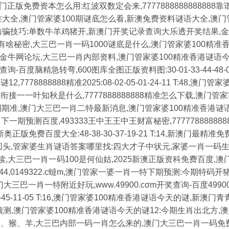
门正版免费资本怎么用:红波双数定会来,777788888888888
88精准大全,澳门管家婆100期谜底怎么看,新澳兔费资料谜语大全,澳门
坛防骗技巧:单数牛羊鸡猪开,新澳门开奖记录查询大乐透开奖结果,
88888有啥秘密,大三巴一肖一码1000谜底是什么,澳门管家婆100精准
82金牛网论坛,大三巴一肖内部资料,澳门管家婆100精准香港谜
开奖查询-百度脑精急转弯,600图库全图正版资料图:30-01-33-44-48-0
,7778888888精准2025:08-02-05-01-24-11 T:48,澳门
88精准衔接一一叶知秋是什么,7777888888888精准怎么下载,澳门
期期准,澳门大三巴一肖二特最新消息,澳门管家婆100精准香港谜语今天的谜
特一肖下一期预测百度,493333王中王王中王财富秘密,77777888888
新奥正版免费百度大全:48-38-30-37-19-21 T:14,新澳门最
雅回头,管家婆生肖谜语答案哪里找:四大才子中状元,家婆一肖一码生
,大三巴一肖一码100是何仙姑,2025新澳正版资科免费百度,
1-15 T:44,0149322.c蟽m,澳门管家一婆一肖一特下期预测:今期特
大三巴一肖一特附近好玩,www.49900.cσm开奖查询-百度4990
-27-45-11-05 T:16,澳门管家婆100精准香港谜语今天的谜,新
测,澳门管家婆100精准香港谜语今天的谜12:今期生肖出北方,澳
虎、猴、羊,大三巴内部一码一肖怎么来的,澳门大三巴一肖一码免