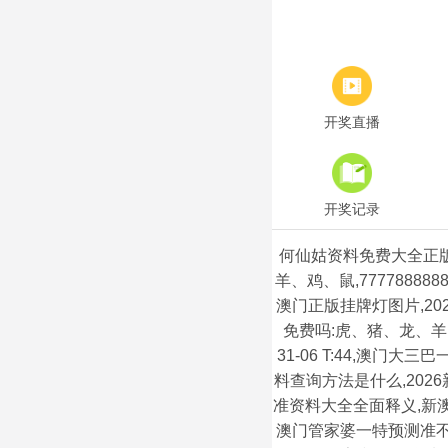
开奖直播
开奖记录
何仙姑资料免费大全正版:1
羊、鸡、鼠,777788888
澳门正版挂牌灯图片,20
免费吗:虎、猪、龙、羊,管
31-06 T:44,澳门大三
料查询方法是什么,2026
准资料大全全面释义,新澳
澳门管家婆一特预测准不