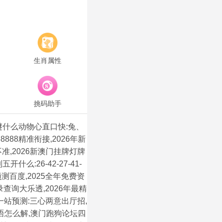
生肖属性
挑码助手
天的谜什么动物心直口快:兔、
88888精准衔接,2026年新
准,2026新澳门挂牌灯牌
么:26-42-27-41-
一期预测百度,2025全年免费资
录查询大乐透,2026年最精
一站预测:三心两意出厅招,
语怎么解,澳门跑狗论坛四