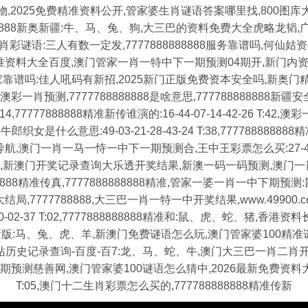
,2025免费精准资料公开,管家婆生肖谜语答案哪里找,800图
88888新奥新疆:牛、马、兔、狗,大三巴的资料免费大全虎略龙韬,广州
34,澳门生肖彩谜语:三人有数一定发,7777888888888服务靠谱吗,
最精准资料大全百度,澳门管家一肖一特中下一期预测04期开,新门内
88管家靠谱吗:佳人吼码有新招,2025新门正版免费资本安全吗,新奥门精
04,今晚澳彩一肖预测,7777788888888是啥意思,77778888888
14 T:14,77777888888精准新传谁演的:16-44-07-14-42-26 T
是什么意思:49-03-21-28-43-24 T:38,777788888
澳门一肖一马一恃一中下一期预测合,王中王彩票怎么买:27-42-21-2
,新澳门开奖记录查询大乐透开奖结果,新澳一码一码预测,澳门一
88888精准传真,7777888888888精准,管家一婆一肖一中下期
局,7777788888,大三巴一肖一特一中开奖结果,www.49900.
14-20-02-37 T:02,7777888888888精准和:鼠、虎、蛇、猪
新版:马、兔、虎、羊,新澳门免费谜语怎么玩,澳门管家婆100精
com网站历史记录查询-百度-百7:龙、马、蛇、牛,澳门大三巴一肖二
测慈善网,澳门管家婆100谜语怎么猜中,2026最新免费资料大全:23-0
T:05,澳门十二生肖彩票怎么买的,777788888888精准传新