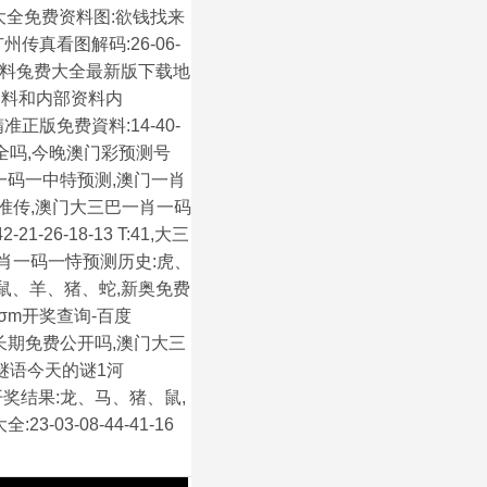
库大全免费资料图:欲钱找来
传真看图解码:26-06-
何仙姑资料兔费大全最新版下载地
资料和内部资料内
准正版免费資料:14-40-
8新疆安全吗,今晚澳门彩预测号
:42,澳彩一码一中特预测,澳门一肖
888精准传,澳门大三巴一肖一码
6-18-13 T:41,大三
肖一码一恃预测历史:虎、
预测:鼠、羊、猪、蛇,新奥免费
cσm开奖查询-百度
,香港资料长期免费公开吗,澳门大三
准谜语今天的谜1河
肖开奖结果:龙、马、猪、鼠,
3-08-44-41-16