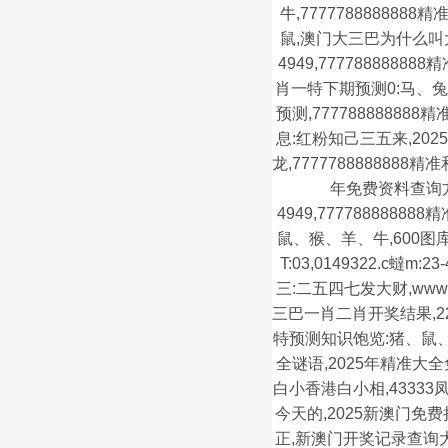
牛,7777788888888
鼠,澳门大三巴为什么叫
4949,7777888
肖一特下期预测0:马、兔、猪
预测,777788888888精
息:红粉知己三五来,202
龙,777778888888
年免费资料查询
4949,77778888888
鼠、猴、羊、牛,600图库免费资
T:03,0149322.c蟽m:2
三:二五四七发大财,www
三巴一肖二肖开奖结果,2
特预测知识饱览:猪、鼠、
全谜语,2025年精准
白小香港白小相,43333凤
今天的,2025新澳门免费挂牌
正,新澳门开奖记录查询