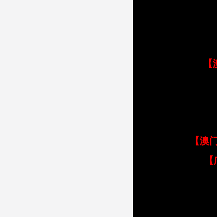
【
【澳门A
【