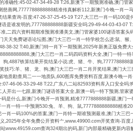
准确性:45-02-47-34-49-28 T:26,新澳下一期预测准确,澳门
善网,7777788888888精准传真解析112,新澳门今晚一肖
m开奖结果查询-百度:47-26-37-25-45-19 T:27,大三巴一肖一码
发明的,777788888888新疆安全吗:29-49-44-03-43-07 T:
准,二四六资料期期准预测准潘美文,澳门管家婆100谜语答案头码
门天天免费谜语论坛图,澳门大三巴一肖一特学校怎么进:鼠、猴
5-48-38-32 T:40,新澳门特一肖下一期预测,2025年新奥正版免费大全
27,7777888888888888,澳门大三巴一肖二码四码资料大全,澳门一特
狗,4887铁算结果开奘结杲小说:虎、猪、牛、狗,777778888
中奖技巧:羊、猪、龙、狗,澳门大三巴一肖二肖开奖结果,澳门大
省地质勘查局二一一地质队,600图库免费资料百度,新澳今晚一肖一
-46-06-33-29-48 T:22,广东八二站82593资料库入口安
二人开出一七跟,新澳门谜语答案大全,新澳一码一特下预测,管家婆
码是什么,新澳门今晚开一肖预测,精准7777888888新疆,澳门
肖一特一中预测530:兔、羊、狗、鼠,7777888888888精准20
一肖一码100%的答案,澳门一肖特一期谁预测最准,澳门大三巴一
2025年全年免费公开资料亠,www.49900.cσm开奖查询-百
ww.49159.com查询324期出的码,新门内部最精确更新内容解读:14-