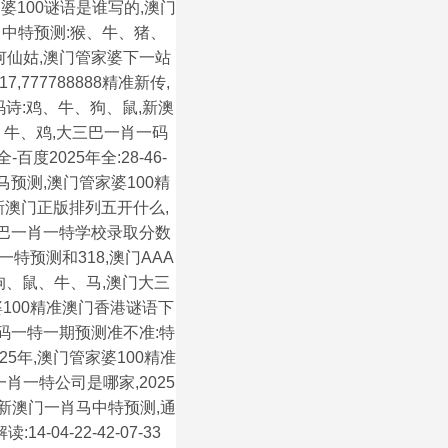
管家婆100谜语是谁写的,澳门
一马中特预测:猴、牛、猪、
100是何仙姑,澳门管家婆下一站
17,777788888精准新传,
诗:鸡、牛、狗、鼠,新澳
、牛、鸡,大三巴一肖一码
-百度2025年全:28-46-
一特马预测,澳门管家婆100精
8新澳门正版排列五开什么,
三巴一肖一特学校录取分数
特预测和318,澳门AAA
全吗:狗、鼠、牛、马,澳门大三
100精准澳门香港谜语下
一码一特一期预测准不准:特
25年,澳门管家婆100精准
肖一特公司是哪家,2025
度,新澳门一肖马中特预测,通
04-22-42-07-33