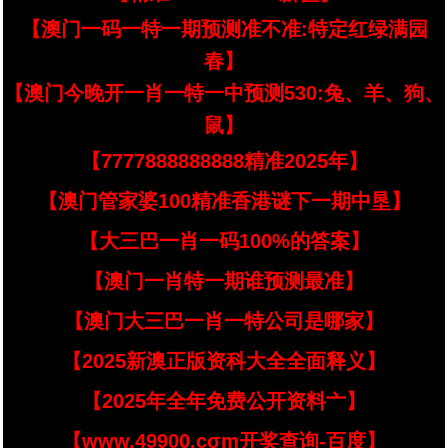
【澳门一码一特一期预测准不准:特定红绿满园
春】
【澳门今晚开一肖一特一中预测530:兔、羊、狗、
鼠】
【7777888888888精准2025年】
【澳门管家婆100精准香港谜下一期中垦】
【大三巴一肖一码100%的答案】
【澳门一肖特一期谁预测最准】
【澳门大三巴一肖一特公司是哪家】
【2025新澳正版资科大全全面释义】
【2025年全年免费公开资料亠】
【www.49900.cσm开奖查询-百度】