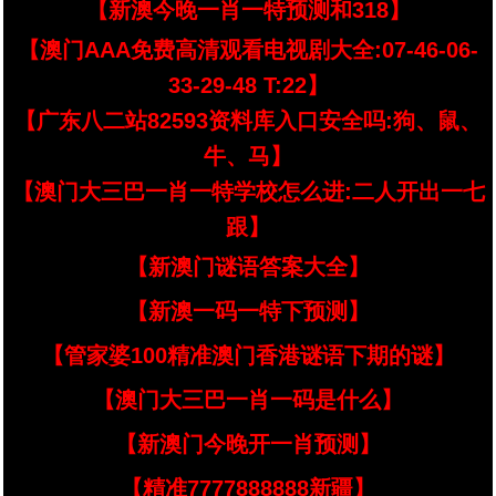
【新澳今晚一肖一特预测和318】
【澳门AAA免费高清观看电视剧大全:07-46-06-
33-29-48 T:22】
【广东八二站82593资料库入口安全吗:狗、鼠、
牛、马】
【澳门大三巴一肖一特学校怎么进:二人开出一七
跟】
【新澳门谜语答案大全】
【新澳一码一特下预测】
【管家婆100精准澳门香港谜语下期的谜】
【澳门大三巴一肖一码是什么】
【新澳门今晚开一肖预测】
【精准7777888888新疆】