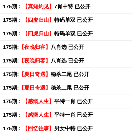
175期：
【真知灼见】
7肖中特 已公开
175期：
【四虎归山】
特码单双 已公开
175期：
【四虎归山】
特码单双 已公开
175期:
【夜晚归客】
八肖选 已公开
175期:
【夜晚归客】
八肖选 已公开
175期:
【夏日奇遇】
稳杀二尾 已公开
175期:
【夏日奇遇】
稳杀二尾 已公开
175期：
【感慨人生】
平特一肖 已公开
175期：
【感慨人生】
平特一肖 已公开
175期：
【回忆往事】
男女中特 已公开