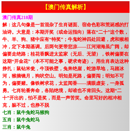
【澳门传真解析】
澳门传真218期
解：这几句像是一首混杂了生肖谜面、宿命色彩和荒诞感的打
油诗。大意是：本期开奖（或命运指向）落在“二十”这个数，
牛、羊、狗、猪中应有“特奖”；牛鬼蛇神四处回避，虎和猴相
冲，定下本期基调。后两句更带悲凉——江河湖海虽广阔，却
偏要走绝路；桂花香飘进太监家（无后、无望），铁树偏要在
这期“开金花”（本不可能之事，硬求奇迹）。用生肖表达这种
挣扎：鼠钻米瓮，牛顶铁壁，兔奔绝崖，蛇游旱地，马踏冰
河，猴摘镜月，狗吠空山。明知是死路，偏要闯；明知不可
为，偏要赌。像铁树求花，太监闻香——满眼虚妄，一身孤
勇。七肖轮番奔命，各陷绝境，却谁也不肯回头。这期“二
十”开出的，怕不是奖，而是一声苦笑。命里写好的相冲相
克，躲不过，也挣不脱
七肖：鼠牛兔蛇马猴狗
五肖：鼠牛兔蛇马
三肖：鼠牛兔