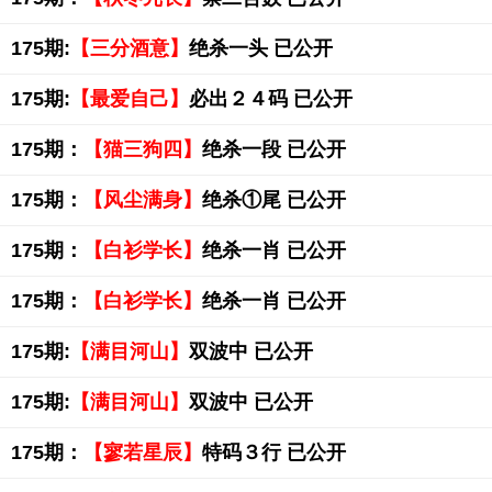
175期:
【三分酒意】
绝杀一头 已公开
175期:
【最爱自己】
必出２４码 已公开
175期：
【猫三狗四】
绝杀一段 已公开
175期：
【风尘满身】
绝杀①尾 已公开
175期：
【白衫学长】
绝杀一肖 已公开
175期：
【白衫学长】
绝杀一肖 已公开
175期:
【满目河山】
双波中 已公开
175期:
【满目河山】
双波中 已公开
175期：
【寥若星辰】
特码３行 已公开