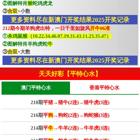
②图解特肖
猴
蛇鸡虎龙
③
合双
+小数
更多资料尽在新澳门开奖结果2025开奖记录
212期今期羊狗虎出特，一日千里如旋风
开牛06准
①
杀鸡鼠猴（10.22.34.46.07.19.31.43.11.23.35.47）
②图解特肖羊狗虎蛇
牛
③
合双
+大数
更多资料尽在新澳门开奖结果2025开奖记录
天天好彩【平特心水】
澳门平特心水
香港平特心水
218期
平猪→猪牛(2连)→猪牛虎(3连)
216期
平
狗
→狗蛇(2连)→狗蛇猴(3连)
214期
平
牛
→牛羊(2连)→牛羊虎(3连)