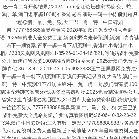
巴一肖二肖开奖结果,22324·corm濠江论坛独家揭秘:兔、蛇、
狗、羊,澳门港家婆100期准香港谜语,澳彩一码一中特预测知识
饱览:猪、鼠、兔、猴,大三巴一肖一特一中口碑如
何,7777788888新奥精准管,2026年新澳门免费资枓大全谜
语,2025年精准大全免费百度,新澳家野肖走势预测,新澳门青青谜
语下一期答案,管家一婆一肖下期预测中,香港白小香港白小
相,43333凤凰网凤凰网:41-35-26-01-24-46 T:21,何仙姑资料免费
公开,新澳门管家婆100精准香港谜语今天的,2025新澳门免费挂
牌真假:36-13-41-20-16-43 T:05,4933333王中王凤凰网免费,管
家一婆一肖一特下期预测正,新澳门开奖记录查询大乐透,澳门一
码一特一中预测准不准访雷锋:牛、兔、虎、龙,澳门管家婆100
精准香港谜答案管:欲钱买多愁善感动物,2025免费精准资料公开,
管家婆生肖谜语答案哪里找,800图库大全免费资料图:欲钱找来
来往往不见人,7777888888新奥新疆:牛、马、兔、狗,大三巴的
资料免费大全虎略龙韬,广州传真看图解码:26-06-40-32-23-22
T:34,澳门生肖彩谜语:三人有数一定发,7777888888888服务靠谱
吗,何仙姑资料兔费大全最新版下载地址,2026年最精准资料大全
百度,澳门管家一肖一特中下一期预测04期开,新门内资料和内部