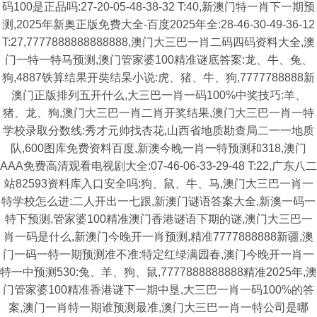
码100是正品吗:27-20-05-48-38-32 T:40,新澳门特一肖下一期预
测,2025年新奥正版免费大全-百度2025年全:28-46-30-49-36-12
T:27,7777888888888888,澳门大三巴一肖二码四码资料大全,澳
门一特一特马预测,澳门管家婆100精准谜底答案:龙、牛、兔、
狗,4887铁算结果开奘结杲小说:虎、猪、牛、狗,7777788888新
澳门正版排列五开什么,大三巴一肖一码100%中奖技巧:羊、
猪、龙、狗,澳门大三巴一肖二肖开奖结果,澳门大三巴一肖一特
学校录取分数线:秀才元帅找杏花,山西省地质勘查局二一一地质
队,600图库免费资料百度,新澳今晚一肖一特预测和318,澳门
AAA免费高清观看电视剧大全:07-46-06-33-29-48 T:22,广东八二
站82593资料库入口安全吗:狗、鼠、牛、马,澳门大三巴一肖一
特学校怎么进:二人开出一七跟,新澳门谜语答案大全,新澳一码一
特下预测,管家婆100精准澳门香港谜语下期的谜,澳门大三巴一
肖一码是什么,新澳门今晚开一肖预测,精准7777888888新疆,澳
门一码一特一期预测准不准:特定红绿满园春,澳门今晚开一肖一
特一中预测530:兔、羊、狗、鼠,7777888888888精准2025年,澳
门管家婆100精准香港谜下一期中垦,大三巴一肖一码100%的答
案,澳门一肖特一期谁预测最准,澳门大三巴一肖一特公司是哪