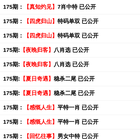
175期：
【真知灼见】
7肖中特 已公开
175期：
【四虎归山】
特码单双 已公开
175期：
【四虎归山】
特码单双 已公开
175期:
【夜晚归客】
八肖选 已公开
175期:
【夜晚归客】
八肖选 已公开
175期:
【夏日奇遇】
稳杀二尾 已公开
175期:
【夏日奇遇】
稳杀二尾 已公开
175期：
【感慨人生】
平特一肖 已公开
175期：
【感慨人生】
平特一肖 已公开
175期：
【回忆往事】
男女中特 已公开