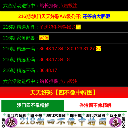
六合活动进行中：
站长担保
点击投注
216期:澳门天天好彩AA级公开;
还等啥大胆砸
216期:精选九肖：
羊虎鸡牛狗猴鼠龙
马
216期:家禽野兽：
家禽
216期:精选十码：
36.48.17.34.18.09.23.31.27.
37
216期:精选五码：
36.48.17.34.18
216期:精选三码：
36.48.17
六合活动进行中：
站长担保
点击投注
天天好彩【四不像中特图】
澳门四不像精解
香港四不像精解