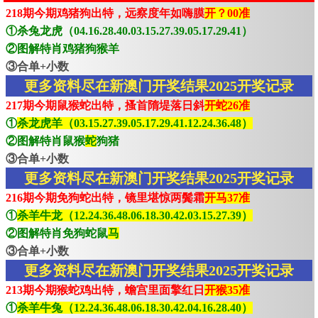
218期今期鸡猪狗出特，远察度年如嗨膜
开？00准
①杀兔龙虎（04.16.28.40.03.15.27.39.05.17.29.41）
②图解特肖鸡猪狗猴羊
③合单+小数
更多资料尽在新澳门开奖结果2025开奖记录
217期今期鼠猴蛇出特，搔首隋堤落日斜
开蛇26准
①
杀龙虎羊（03.15.27.39.05.17.29.41.12.24.36.48）
②图解特肖鼠猴
蛇
狗猪
③合单+小数
更多资料尽在新澳门开奖结果2025开奖记录
216期今期免狗蛇出特，镜里堪惊两鬓霜
开马37准
①
杀羊牛龙（12.24.36.48.06.18.30.42.03.15.27.39）
②图解特肖免狗蛇鼠
马
③合单+小数
更多资料尽在新澳门开奖结果2025开奖记录
213期今期猴蛇鸡出特，蟾宫里面擎红日
开猴35准
①
杀羊牛兔（12.24.36.48.06.18.30.42.04.16.28.40）