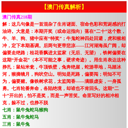
【澳门传真解析】
澳门传真218期
解：这几句像是一首混杂了生肖谜面、宿命色彩和荒诞感的打
油诗。大意是：本期开奖（或命运指向）落在“二十”这个数，
牛、羊、狗、猪中应有“特奖”；牛鬼蛇神四处回避，虎和猴相
冲，定下本期基调。后两句更带悲凉——江河湖海虽广阔，却
偏要走绝路；桂花香飘进太监家（无后、无望），铁树偏要在
这期“开金花”（本不可能之事，硬求奇迹）。用生肖表达这种
挣扎：鼠钻米瓮，牛顶铁壁，兔奔绝崖，蛇游旱地，马踏冰
河，猴摘镜月，狗吠空山。明知是死路，偏要闯；明知不可
为，偏要赌。像铁树求花，太监闻香——满眼虚妄，一身孤
勇。七肖轮番奔命，各陷绝境，却谁也不肯回头。这期“二
十”开出的，怕不是奖，而是一声苦笑。命里写好的相冲相
克，躲不过，也挣不脱
七肖：鼠牛兔蛇马猴狗
五肖：鼠牛兔蛇马
三肖：鼠牛兔