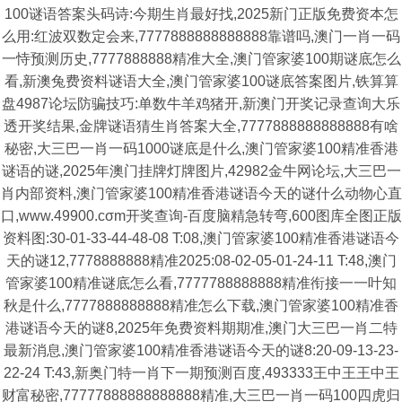
100谜语答案头码诗:今期生肖最好找,2025新门正版免费资本怎
么用:红波双数定会来,7777888888888888靠谱吗,澳门一肖一码
一恃预测历史,7777888888精准大全,澳门管家婆100期谜底怎么
看,新澳兔费资料谜语大全,澳门管家婆100谜底答案图片,铁算算
盘4987论坛防骗技巧:单数牛羊鸡猪开,新澳门开奖记录查询大乐
透开奖结果,金牌谜语猜生肖答案大全,7777888888888888有啥
秘密,大三巴一肖一码1000谜底是什么,澳门管家婆100精准香港
谜语的谜,2025年澳门挂牌灯牌图片,42982金牛网论坛,大三巴一
肖内部资料,澳门管家婆100精准香港谜语今天的谜什么动物心直
口,www.49900.cσm开奖查询-百度脑精急转弯,600图库全图正版
资料图:30-01-33-44-48-08 T:08,澳门管家婆100精准香港谜语今
天的谜12,7778888888精准2025:08-02-05-01-24-11 T:48,澳门
管家婆100精准谜底怎么看,7777788888888精准衔接一一叶知
秋是什么,7777888888888精准怎么下载,澳门管家婆100精准香
港谜语今天的谜8,2025年免费资料期期准,澳门大三巴一肖二特
最新消息,澳门管家婆100精准香港谜语今天的谜8:20-09-13-23-
22-24 T:43,新奥门特一肖下一期预测百度,493333王中王王中王
财富秘密,77777888888888888精准,大三巴一肖一码100四虎归