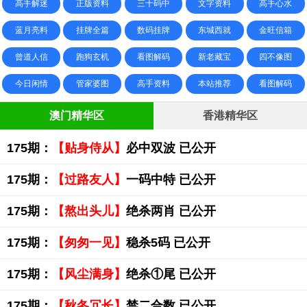
高手解迷
正版资料
三十码中
文字资料
高手心水
蓝月亮料
挂牌全篇
数码挂牌
东城西就
金旺信箱
曾道人信
跑狗玄机
看图解码
新老藏宝
四不像图
今日闲情
管家婆图
高手资料
本站推荐
看图解码
澳门精华区
香港精华区
175期：
【贴身侍从】
必中双波 已公开
175期：
【过路友人】
一码中特 已公开
175期：
【熬出头儿】
绝杀两肖 已公开
175期：
【匆匆一见】
稳杀5码 已公开
175期：
【风尘满身】
绝杀①尾 已公开
175期：
【秋冬冗长】
禁二合数 已公开