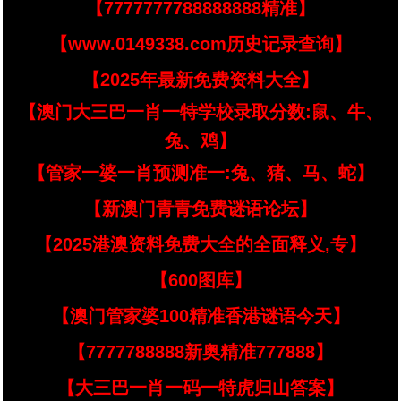
【7777777788888888精准】
【www.0149338.com历史记录查询】
【2025年最新免费资料大全】
【澳门大三巴一肖一特学校录取分数:鼠、牛、
兔、鸡】
【管家一婆一肖预测准一:兔、猪、马、蛇】
【新澳门青青免费谜语论坛】
【2025港澳资料免费大全的全面释义,专】
【600图库】
【澳门管家婆100精准香港谜语今天】
【7777788888新奥精准777888】
【大三巴一肖一码一特虎归山答案】