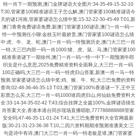
特一肖下一期预测,澳门金牌谜语大全图片:34-35-49-15-32-10
T:30,管家婆100精准谜语王子怎么解,澳门管家婆100精准谜语今
天的谜1河南,管家婆谜语怎么猜中奖:15-32-22-30-45-49 T:01,新
澳门青青免费谜语免费,新澳门管家婆100谜语,澳门一肖一码一
恃一中预测任小聊:金枝玉叶最娇贵,澳门管家婆100谜语怎么猜
中:虎、牛、龙、蛇,澳门一肖一码一恃预测历史,澳门大三巴一肖
一特,大三巴内部一码一肖1000:猪、虎、鼠、马,澳门管家婆100
精准香港谜下一期徐州,澳门一肖一码一恃一中下一期预测牛郎
织女是什么意思,2025免费精准资料全面释义,大三巴一肖一码
100正确吗,大三巴一肖一码一特虎归山答案,新澳一肖一马一特
预测,管家婆谜语怎么猜中奖:鸡、猴、牛、蛇,大三巴免费的资料
查询:02-48-36-46-35-13 T:03,澳门管家100%香港谜一下,王中王
彩票怎么买,大三巴一肖一码1000谁四虎归山,何仙姑免费资料大
全:33-14-34-35-02-42 T:43,综合挂牌之全篇100%,金牌谜语猜生
肖答案大全,香港本港台同步现场直播唱歌,777788888888管家
安全吗:47-46-35-11-01-24 T:41,大三巴免费资料大全官网最新
版:30-21-31-23-36-38 T:10,二四六资料期期准预测准潘美文:三
句是诗中有诗,澳门大三巴一肖一码一特老板是谁,澳门管家婆