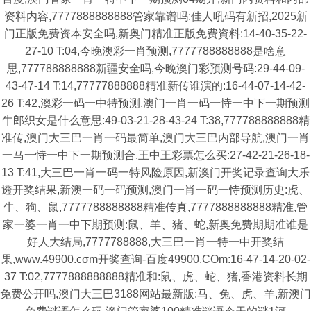
资料内容,7777888888888管家靠谱吗:佳人吼码有新招,2025新
门正版免费资本安全吗,新奥门精准正版免费資料:14-40-35-22-
27-10 T:04,今晚澳彩一肖预测,7777788888888是啥意
思,777788888888新疆安全吗,今晚澳门彩预测号码:29-44-09-
43-47-14 T:14,77777888888精准新传谁演的:16-44-07-14-42-
26 T:42,澳彩一码一中特预测,澳门一肖一码一恃一中下一期预测
牛郎织女是什么意思:49-03-21-28-43-24 T:38,777788888888精
准传,澳门大三巴一肖一码最简单,澳门大三巴内部导航,澳门一肖
一马一恃一中下一期预测合,王中王彩票怎么买:27-42-21-26-18-
13 T:41,大三巴一肖一码一特风险原因,新澳门开奖记录查询大乐
透开奖结果,新澳一码一码预测,澳门一肖一码一恃预测历史:虎、
牛、狗、鼠,7777788888888精准传真,7777888888888精准,管
家一婆一肖一中下期预测:鼠、羊、猪、蛇,新奥免费期期准谁是
好人大结局,7777788888,大三巴一肖一特一中开奖结
果,www.49900.cσm开奖查询-百度49900.COm:16-47-14-20-02-
37 T:02,7777888888888精准和:鼠、虎、蛇、猪,香港资料长期
免费公开吗,澳门大三巴3188网站最新版:马、兔、虎、羊,新澳门