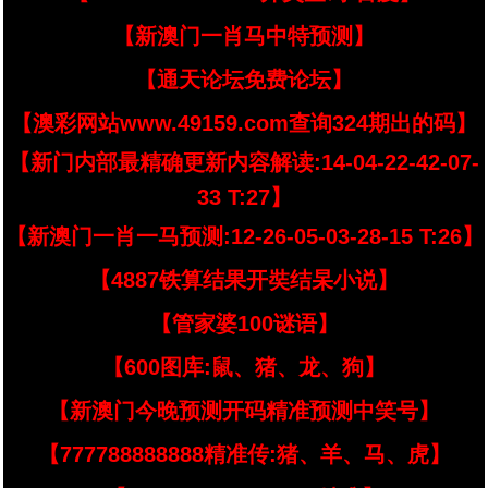
【新澳门一肖马中特预测】
【通天论坛免费论坛】
【澳彩网站www.49159.com查询324期出的码】
【新门内部最精确更新内容解读:14-04-22-42-07-
33 T:27】
【新澳门一肖一马预测:12-26-05-03-28-15 T:26】
【4887铁算结果开奘结杲小说】
【管家婆100谜语】
【600图库:鼠、猪、龙、狗】
【新澳门今晚预测开码精准预测中笑号】
【777788888888精准传:猪、羊、马、虎】