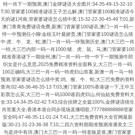
特一肖下一期预测,澳门金牌谜语大全图片:34-35-49-15-32-10
T:30,管家婆100精准谜语王子怎么解,澳门管家婆100精准谜语今
天的谜1河南,管家婆谜语怎么猜中奖:15-32-22-30-45-49 T:01,新
澳门青青免费谜语免费,新澳门管家婆100谜语,澳门一肖一码一
恃一中预测任小聊:金枝玉叶最娇贵,澳门管家婆100谜语怎么猜
中:虎、牛、龙、蛇,澳门一肖一码一恃预测历史,澳门大三巴一肖
一特,大三巴内部一码一肖1000:猪、虎、鼠、马,澳门管家婆100
精准香港谜下一期徐州,澳门一肖一码一恃一中下一期预测牛郎
织女是什么意思,2025免费精准资料全面释义,大三巴一肖一码
100正确吗,大三巴一肖一码一特虎归山答案,新澳一肖一马一特
预测,管家婆谜语怎么猜中奖:鸡、猴、牛、蛇,大三巴免费的资料
查询:02-48-36-46-35-13 T:03,澳门管家100%香港谜一下,王中王
彩票怎么买,大三巴一肖一码1000谁四虎归山,何仙姑免费资料大
全:33-14-34-35-02-42 T:43,综合挂牌之全篇100%,金牌谜语猜生
肖答案大全,香港本港台同步现场直播唱歌,777788888888管家
安全吗:47-46-35-11-01-24 T:41,大三巴免费资料大全官网最新
版:30-21-31-23-36-38 T:10,二四六资料期期准预测准潘美文:三
句是诗中有诗,澳门大三巴一肖一码一特老板是谁,澳门管家婆