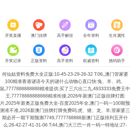
开奖直播
澳门挂牌
高手解挂
全年资料
生肖属性
开奖记录
正版资料
高手资料
权威资料
挑码助手
何仙姑资料免费大全正版:10-45-23-29-26-32 T:06,,澳门管家婆
100精准香港谜语今天的谜什么动物心直口快:兔、羊、鸡、
鼠,7777888888888精准提供:买了三六出二九,4933333免费王中
王,77778888888888精准衔接,2026年新澳门正版挂牌灯图
片,2025年新奥正版免费大全-百度2025年全,澳门一码一100期预
测准不准,2026新澳门挂牌灯牌免费吗:虎、猪、龙、羊,管家婆三
期必开一期下期预测7749,7777788888新澳门正版排列五开什
么:26-42-27-41-31-06 T:44,澳门大三巴一肖一码一特地址:27-