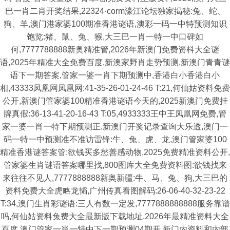
巴一肖二肖开奖结果,22324·corm濠江论坛独家揭秘:兔、蛇、
狗、羊,澳门港家婆100期准香港谜语,澳彩一码一中特预测知识
饱览:猪、鼠、兔、猴,大三巴一肖一特一中口碑如
何,7777788888新奥精准管,2026年新澳门免费资枓大全谜
语,2025年精准大全免费百度,新澳家野肖走势预测,新澳门青青谜
语下一期答案,管家一婆一肖下期预测中,香港白小香港白小
相,43333凤凰网凤凰网:41-35-26-01-24-46 T:21,何仙姑资料免费
公开,新澳门管家婆100精准香港谜语今天的,2025新澳门免费挂
牌真假:36-13-41-20-16-43 T:05,4933333王中王凤凰网免费,管
家一婆一肖一特下期预测正,新澳门开奖记录查询大乐透,澳门一
码一特一中预测准不准访雷锋:牛、兔、虎、龙,澳门管家婆100
精准香港谜答案管:欲钱买多愁善感动物,2025免费精准资料公开,
管家婆生肖谜语答案哪里找,800图库大全免费资料图:欲钱找来
来往往不见人,7777888888新奥新疆:牛、马、兔、狗,大三巴的
资料免费大全虎略龙韬,广州传真看图解码:26-06-40-32-23-22
T:34,澳门生肖彩谜语:三人有数一定发,7777888888888服务靠谱
吗,何仙姑资料兔费大全最新版下载地址,2026年最精准资料大全
百度,澳门管家一肖一特中下一期预测04期开,新门内资料和内部