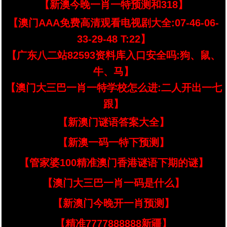
【新澳今晚一肖一特预测和318】
【澳门AAA免费高清观看电视剧大全:07-46-06-
33-29-48 T:22】
【广东八二站82593资料库入口安全吗:狗、鼠、
牛、马】
【澳门大三巴一肖一特学校怎么进:二人开出一七
跟】
【新澳门谜语答案大全】
【新澳一码一特下预测】
【管家婆100精准澳门香港谜语下期的谜】
【澳门大三巴一肖一码是什么】
【新澳门今晚开一肖预测】
【精准7777888888新疆】