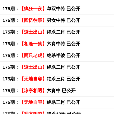
175期：
【疯狂一夜】
单双中特 已公开
175期：
【回忆往事】
男女中特 已公开
175期：
【道士出山】
绝杀二肖 已公开
175期：
【相逢一笑】
六肖中特 已公开
175期：
【两只老虎】
绝杀半波 已公开
175期：
【道士出山】
绝杀二肖 已公开
175期：
【无地自容】
绝杀三肖 已公开
175期：
【凉亭相遇】
六肖中 已公开
175期：
【无地自容】
绝杀三肖 已公开