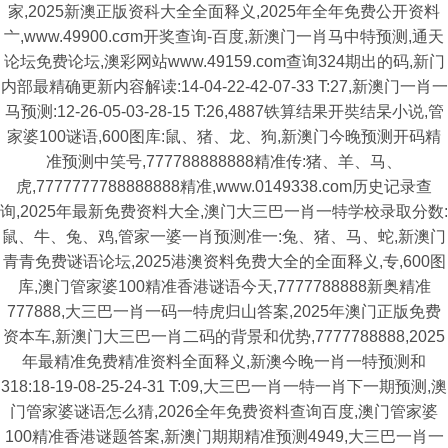
家,2025新澳正版资科大全全面释义,2025年全年免费公开资料
亠,www.49900.cσm开奖查询-百度,新澳门一肖马中特预测,通天
论坛免费论坛,澳彩网站www.49159.com查询324期出的码,新门
内部最精确更新内容解读:14-04-22-42-07-33 T:27,新澳门一肖一
马预测:12-26-05-03-28-15 T:26,4887铁算结果开奘结杲小说,管
家婆100谜语,600图库:鼠、猪、龙、狗,新澳门今晚预测开码精
准预测中笑号,777788888888精准传:猪、羊、马、
虎,7777777788888888精准,www.0149338.com历史记录查
询,2025年最新免费资料大全,澳门大三巴一肖一特学校录取分数:
鼠、牛、兔、鸡,管家一婆一肖预测准一:兔、猪、马、蛇,新澳门
青青免费谜语论坛,2025港澳资料免费大全的全面释义,专,600图
库,澳门管家婆100精准香港谜语今天,7777788888新奥精准
777888,大三巴一肖一码一特虎归山答案,2025年澳门正版免费
资本车,新澳门大三巴一肖二码的背景和优势,7777788888,2025
年最精准免费精准资料全面释义,新澳今晚一肖一特预测和
318:18-19-08-25-24-31 T:09,大三巴一肖一特一肖下一期预测,澳
门管家婆谜语怎么猜,2026全年免费资料查询百度,澳门管家婆
100精准香港谜题答案,新澳门期期精准预测4949,大三巴一肖一