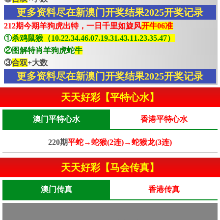
更多资料尽在新澳门开奖结果2025开奖记录
212期今期羊狗虎出特，一日千里如旋风
开牛06准
①
杀鸡鼠猴（10.22.34.46.07.19.31.43.11.23.35.47）
②图解特肖羊狗虎蛇
牛
③
合双
+大数
更多资料尽在新澳门开奖结果2025开奖记录
天天好彩【平特心水】
澳门平特心水
香港平特心水
220期
平蛇→蛇猴(2连)→蛇猴龙(3连)
天天好彩【马会传真】
澳门传真
香港传真