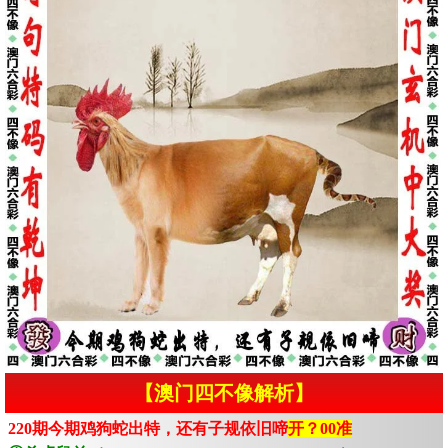
【澳门四不像解析】
220期今期鸡狗蛇出特，还有子规依旧啼
开？00准