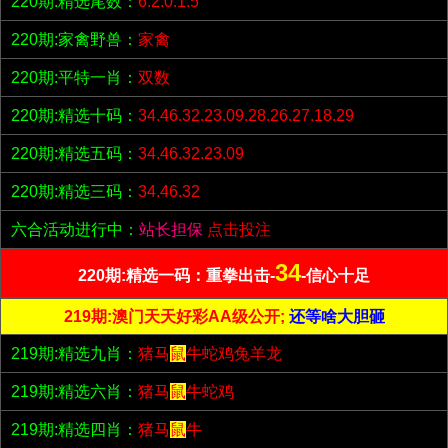
220期:精选尾数：
6.2.0.1.5
220期:家禽野兽：
家禽
220期:平特一肖：
双数
220期:精选十码：
34.46.32.23.09.28.26.27.18.29
220期:精选五码：
34.46.32.23.09
220期:精选三码：
34.46.32
六合活动进行中：
站长担保
点击投注
34
220期:精选一码：重拳出击-
-信心十足
219期:澳门天天好彩AA级公开;
还等啥大胆砸
219期:精选九肖：
猪马
鼠
牛蛇鸡兔羊龙
219期:精选六肖：
猪马
鼠
牛蛇鸡
219期:精选四肖：
猪马
鼠
牛