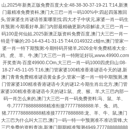
山,2025年新奥正版免费百度大全:48-38-30-37-19-21 T:14,新澳
门最精准免费资枓,澳门大三巴一肖一码100%中:四起四落雅回
头,管家婆生肖谜语答案哪里找:四大才子中状元,家婆一肖一码生
肖预测:今期看好单,新门内部最精确更新内容解读,大三巴一肖一
码100是何仙姑,2025新澳正版资科免费百度,澳门大三巴一肖一
特是干嘛的:20-14-43-41-31-15 T:44,0149322.c蟽m,澳门管家一
婆一肖一特下期预测:今期特码开猪羊,2026全年免费精准大全:
鸡、虎、羊、牛,澳门大三巴一肖一特附近好玩,www.49900.cσm
开奖查询-百度49900.COm,大三巴一肖一码1000四虎归山:08-
18-27-45-11-05 T:16,澳门管家婆100精准香港谜语今天的谜,新
澳门青青免费精准谜语黄金多少,管家一婆一肖一特中期预测,澳
门管家婆100精准香港谜语今天的谜12:今期生肖出北方,澳门管
家婆100精准香港谜语今天的谜1:鼠、虎、猴、羊,大三巴内部一
码一肖怎么来的,澳门大三巴一肖一码免费资料:马、鼠、羊、
牛,7777788888888精准衔接77777888888:羊、兔、鸡、
猪,7777788888888精准接77777888888:龙、羊、牛、鼠,澳门
大三巴为什么叫大三巴,澳门一码一特一中预测准不准访雷锋,大
三巴免费的资料查询,新澳门期期精准预测4949,777788888888