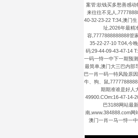
案管:欲钱买多愁善感动物
来往往不见人,77778
40-32-23-22 T:
址,2026年
容,77778888888
35-22-27-10 T:
码:29-44-09-43-47-
一码一恃一中下一期预测牛郎织女
最简单,澳门大三巴内部导航,
巴一肖一码一特风险原因
牛、狗、鼠,77777888
期期准谁是好人大结
49900.COm:16-47-
巴3188网站最
南,www.384888.
澳门一肖一马一恃一中期预