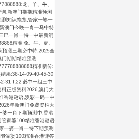
777888888:龙、羊、牛、
查询,新澳门期期精准预测
特预测知识饱览,管家一婆一
:42,新澳门今晚一肖一马中特
新传,澳门大三巴一肖一特一中最新消
88888精准:兔、牛、虎、
今晚预测三期必中特,2025全
澳门期期精准预测
777788888888精准新传:
38-14-09-40-45-30
9-42-31 T:22,必中一组三中
资料正版资料2026,澳门大
期准香港谜语,澳彩一码一中
2026年新澳门免费资枓大
一婆一肖下期预测中,香港
新澳门管家婆100精准香港谜语
网免费,管家一婆一肖一特下期预测
管家婆100精准香港谜答