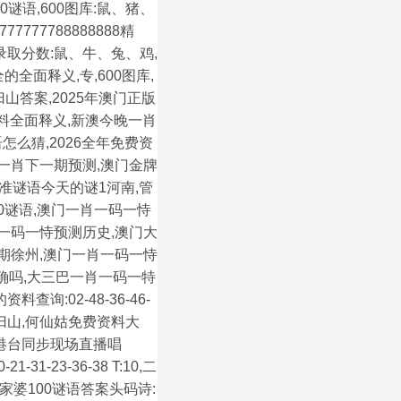
100谜语,600图库:鼠、猪、
777788888888精
校录取分数:鼠、牛、兔、鸡,
全面释义,专,600图库,
归山答案,2025年澳门正版
资料全面释义,新澳今晚一肖
谜语怎么猜,2026全年免费资
特一肖下一期预测,澳门金牌
00精准谜语今天的谜1河南,管
100谜语,澳门一肖一码一恃
肖一码一恃预测历史,澳门大
一期徐州,澳门一肖一码一恃
正确吗,大三巴一肖一码一特
:02-48-36-46-
四虎归山,何仙姑免费资料大
香港本港台同步现场直播唱
31-23-36-38 T:10,二
婆100谜语答案头码诗: