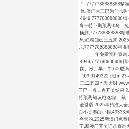
牛,7777788888888
鼠,澳门大三巴为什么叫
4949,7777888
肖一特下期预测0:马、兔、猪
预测,777788888888精
息:红粉知己三五来,202
龙,777778888888
年免费资料查询
4949,77778888888
鼠、猴、羊、牛,600图库免费资
T:03,0149322.c蟽m:2
三:二五四七发大财,www
三巴一肖二肖开奖结果,2
特预测知识饱览:猪、鼠、
全谜语,2025年精准
白小香港白小相,43333凤
今天的,2025新澳门免费挂牌
正,新澳门开奖记录查询