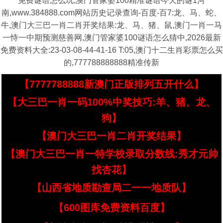
免费谜语怎么玩,澳门管家婆100精准谜语今天的谜1河
南,www.384888.com网站历史记录查询-百度-百7:龙、马、蛇、
牛,澳门大三巴一肖二肖开奖结果:龙、马、猪、鼠,澳门一肖一马
一恃一中期预测慈善网,澳门管家婆100谜语怎么猜中,2026最新
免费资料大全:23-03-08-44-41-16 T:05,澳门十二生肖彩票怎么买
的,777788888888精准传新
【7777788888新澳门正版排列五开什么】
【大三巴一肖一码100%中奖技巧:羊、猪、龙、
狗】
【澳门大三巴一肖二肖开奖结果】
【澳门大三巴一肖一特学校录取分数线:秀才元帅
找杏花】
【山西省地质勘查局二一一地质队】
【600图库免费资料百度】