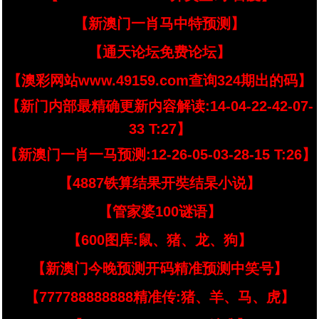
【新澳门一肖马中特预测】
【通天论坛免费论坛】
【澳彩网站www.49159.com查询324期出的码】
【新门内部最精确更新内容解读:14-04-22-42-07-
33 T:27】
【新澳门一肖一马预测:12-26-05-03-28-15 T:26】
【4887铁算结果开奘结杲小说】
【管家婆100谜语】
【600图库:鼠、猪、龙、狗】
【新澳门今晚预测开码精准预测中笑号】
【777788888888精准传:猪、羊、马、虎】