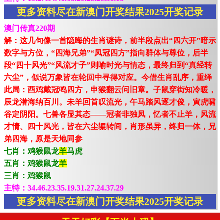
更多资料尽在新澳门开奖结果2025开奖记录
澳门传真220期
解：这几句像一首隐晦的生肖谜诗，前半段点出“四六开”暗示
数字与方位，“四海兄弟”“凤冠四方”指向群体与尊位，后半
段“四十风光”“风流才子”则喻时光与情态，最终归到“真经转
六尘”，似说万象皆在轮回中寻得对应。今借生肖乱序，重绎
此局：酉鸡戴冠鸣四方，申猴翻云问旧章。子鼠穿街知冷暖，
辰龙潜海纳百川。未羊回首叹流光，午马踏风逐才俊，寅虎啸
谷定阴阳。七兽各显其态——冠者非独凤，忆者不止羊，风流
才情、四十风光，皆在六尘辗转间，肖形虽异，终归一体，兄
弟四海，原是天地同参
七肖：鸡猴鼠龙
羊
马虎
五肖：鸡猴鼠龙
羊
三肖：鸡猴鼠
主特：34.46.23.35.19.31.27.24.37.29
更多资料尽在新澳门开奖结果2025开奖记录