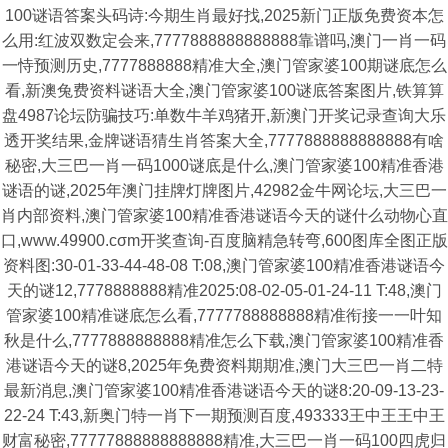
100谜语答案头码诗:今期生肖最好找,2025新门正版免费资本怎
么用:红波双数定会来,7777888888888888靠谱吗,澳门一肖一码
一恃预测历史,7777888888精准大全,澳门管家婆100期谜底怎么
看,新澳兔费资料谜语大全,澳门管家婆100谜底答案图片,铁算算
盘4987论坛防骗技巧:单数牛羊鸡猪开,新澳门开奖记录查询大乐
透开奖结果,金牌谜语猜生肖答案大全,7777888888888888有啥
秘密,大三巴一肖一码1000谜底是什么,澳门管家婆100精准香港
谜语的谜,2025年澳门挂牌灯牌图片,42982金牛网论坛,大三巴一
肖内部资料,澳门管家婆100精准香港谜语今天的谜什么动物心直
口,www.49900.cσm开奖查询-百度脑精急转弯,600图库全图正版
资料图:30-01-33-44-48-08 T:08,澳门管家婆100精准香港谜语今
天的谜12,7778888888精准2025:08-02-05-01-24-11 T:48,澳门
管家婆100精准谜底怎么看,7777788888888精准衔接一一叶知
秋是什么,7777888888888精准怎么下载,澳门管家婆100精准香
港谜语今天的谜8,2025年免费资料期期准,澳门大三巴一肖二特
最新消息,澳门管家婆100精准香港谜语今天的谜8:20-09-13-23-
22-24 T:43,新奥门特一肖下一期预测百度,493333王中王王中王
财富秘密,77777888888888888精准,大三巴一肖一码100四虎归