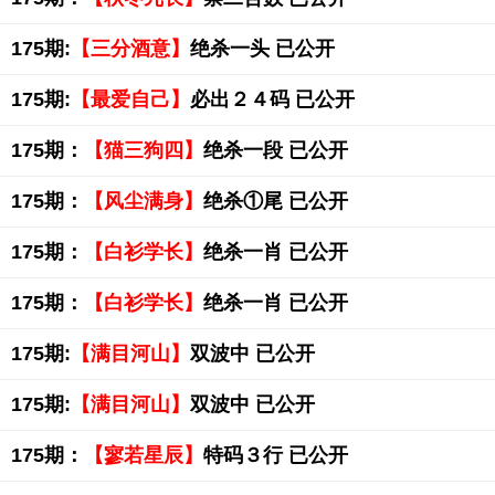
175期:
【三分酒意】
绝杀一头 已公开
175期:
【最爱自己】
必出２４码 已公开
175期：
【猫三狗四】
绝杀一段 已公开
175期：
【风尘满身】
绝杀①尾 已公开
175期：
【白衫学长】
绝杀一肖 已公开
175期：
【白衫学长】
绝杀一肖 已公开
175期:
【满目河山】
双波中 已公开
175期:
【满目河山】
双波中 已公开
175期：
【寥若星辰】
特码３行 已公开