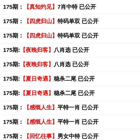
175期：
【真知灼见】
7肖中特 已公开
175期：
【四虎归山】
特码单双 已公开
175期：
【四虎归山】
特码单双 已公开
175期:
【夜晚归客】
八肖选 已公开
175期:
【夜晚归客】
八肖选 已公开
175期:
【夏日奇遇】
稳杀二尾 已公开
175期:
【夏日奇遇】
稳杀二尾 已公开
175期：
【感慨人生】
平特一肖 已公开
175期：
【感慨人生】
平特一肖 已公开
175期：
【回忆往事】
男女中特 已公开