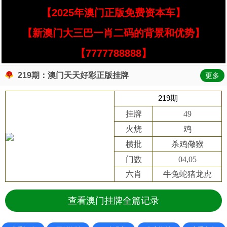
【2025年澳门正版免费资本车】
【新澳门大三巴一肖二码的背景和优势】
【7777788888】
219期：澳门天天好彩正版挂牌
更多
219期
挂牌
49
火烧
鸡
横批
杀鸡儆猴
门数
04,05
六肖
牛兔蛇猪龙虎
查看澳门挂牌全篇记录