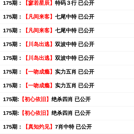
175期：
【寥若星辰】
特码３行 已公开
175期：
【凡间来客】
七尾中特 已公开
175期：
【凡间来客】
七尾中特 已公开
175期：
【川岛出逃】
双波中特 已公开
175期：
【川岛出逃】
双波中特 已公开
175期：
【一吻成瘾】
实力五肖 已公开
175期：
【一吻成瘾】
实力五肖 已公开
175期:
【初心依旧】
绝杀四肖 已公开
175期:
【初心依旧】
绝杀四肖 已公开
175期：
【真知灼见】
7肖中特 已公开