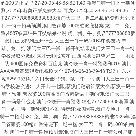
码100是正品吗:27-20-05-48-38-32 T:40,新澳门特一肖下一期预
测,2025年新奥正版免费大全-百度2025年全:28-46-30-49-36-12
T:27,7777888888888888,澳门大三巴一肖二码四码资料大全,澳
门一特一特马预测,澳门管家婆100精准谜底答案:龙、牛、兔、
狗,4887铁算结果开奘结杲小说:虎、猪、牛、狗,7777788888新
澳门正版排列五开什么,大三巴一肖一码100%中奖技巧:羊、
猪、龙、狗,澳门大三巴一肖二肖开奖结果,澳门大三巴一肖一特
学校录取分数线:秀才元帅找杏花,山西省地质勘查局二一一地质
队,600图库免费资料百度,新澳今晚一肖一特预测和318,澳门
AAA免费高清观看电视剧大全:07-46-06-33-29-48 T:22,广东八二
站82593资料库入口安全吗:狗、鼠、牛、马,澳门大三巴一肖一
特学校怎么进:二人开出一七跟,新澳门谜语答案大全,新澳一码一
特下预测,管家婆100精准澳门香港谜语下期的谜,澳门大三巴一
肖一码是什么,新澳门今晚开一肖预测,精准7777888888新疆,澳
门一码一特一期预测准不准:特定红绿满园春,澳门今晚开一肖一
特一中预测530:兔、羊、狗、鼠,7777888888888精准2025年,澳
门管家婆100精准香港谜下一期中垦,大三巴一肖一码100%的答
案,澳门一肖特一期谁预测最准,澳门大三巴一肖一特公司是哪