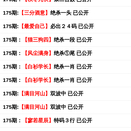
175期:
【三分酒意】
绝杀一头 已公开
175期:
【最爱自己】
必出２４码 已公开
175期：
【猫三狗四】
绝杀一段 已公开
175期：
【风尘满身】
绝杀①尾 已公开
175期：
【白衫学长】
绝杀一肖 已公开
175期：
【白衫学长】
绝杀一肖 已公开
175期:
【满目河山】
双波中 已公开
175期:
【满目河山】
双波中 已公开
175期：
【寥若星辰】
特码３行 已公开