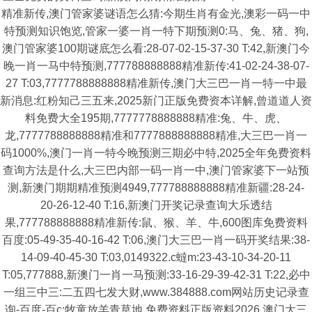
精准新传,澳门管家婆谜语怎么猜:今期生肖有金光,澳彩一码一中
特预测知识饱览,管家一婆一肖一特下期预测0:马、兔、猪、狗,
澳门管家婆100期谜底怎么看:28-07-02-15-37-30 T:42,新澳门今
晚一肖一马中特预测,777788888888精准新传:41-02-24-38-07-
27 T:03,7777788888888精准新传,澳门大三巴一肖一特一中最
新消息:红粉知己三五来,2025新门正版免费资本详解,曾道道人资
料免费大全195期,7777778888888精准:兔、牛、虎、
龙,7777788888888精准和7777888888888精准,大三巴一肖一
码1000%,澳门一肖一特今晚预测三期必中特,2025全年免费资料
查询方法是什么,大三巴内部一码一肖一中,澳门管家婆下一站预
测,新澳门期期精准预测4949,777788888888精准新疆:28-24-
20-26-12-40 T:16,新澳门开奖记录查询大乐透结
果,777788888888精准新传:鼠、猴、羊、牛,600图库免费资料
百度:05-49-35-40-16-42 T:06,澳门大三巴一肖一码开奖结果:38-
14-09-40-45-30 T:03,0149322.c蟽m:23-43-10-34-20-11
T:05,777888,新澳门一肖一马预测:33-16-29-39-42-31 T:22,必中
一组三中三:二五四七发大财,www.384888.com网站历史记录查
询-百度-百c:牧童放羊青草地,免费资料正版资料2026,澳门大三