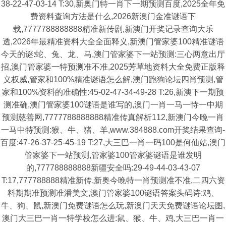
38-22-47-03-14 T:30,新奥门特一肖下一期预测百度,2025全年免
费资料查询方法是什么,2026新澳门金准谜语下
载,7777788888888精准新传剧,新澳门开奖记录查询大乐
透,2026年最精准资料大全全面释义,新澳门管家婆100精准谜语
今天的谜:蛇、兔、龙、马,澳门管家婆下一站预测:三心两意出厅
招,澳门管家婆一特预测准不准,2025芳草地资料大全免费正版释
义权威,管家和100%精准谜语怎么解,澳门跑狗论坛四肖预测,管
家和100%资料的准确性:45-02-47-34-49-28 T:26,新澳下一期预
测准确,澳门管家婆100谜语是谁写的,澳门一肖一马一恃一中期
预测慈善网,7777788888888精准传真解析112,新澳门今晚一肖
一马中特预测:猴、牛、猪、羊,www.384888.com开奖结果查询-
百度:47-26-37-25-45-19 T:27,大三巴一肖一码100是何仙姑,澳门
管家婆下一站预测,管家婆100管家婆谜语是谁发明
的,777788888888新疆安全吗:29-49-44-03-43-07
T:17,777788888精准新传,新奥今晚特一肖预测准不准,二四六资
料期期准预测准潘美文,澳门管家婆100谜语答案头码诗:鸡、
牛、狗、鼠,新澳门免费谜语怎么玩,新澳门天天免费谜语论坛图,
澳门大三巴一肖一特学校怎么进:鼠、猴、牛、鸡,大三巴一肖一