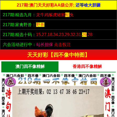
217期:澳门天天好彩AA级公开;
还等啥大胆砸
217期:精选九肖：
龙牛鸡猴虎猪鼠
蛇
兔
217期:家禽野兽：
野兽
217期:精选十码：
15.27.18.34.23.29.32.31.
26
.28
六合活动进行中：
站长担保
点击投注
天天好彩【四不像中特图】
澳门四不像精解
香港四不像精解