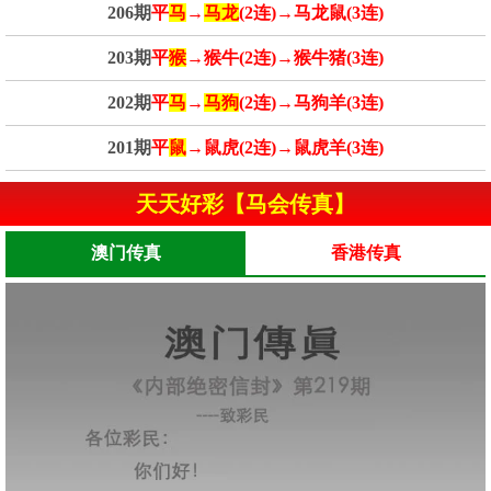
206期
平
马
→
马龙
(2连)→马龙鼠(3连)
203期
平
猴
→猴牛(2连)→猴牛猪(3连)
202期
平
马
→
马狗
(2连)→马狗羊(3连)
201期
平
鼠
→鼠虎(2连)→鼠虎羊(3连)
天天好彩【马会传真】
澳门传真
香港传真