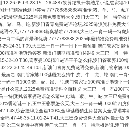
12-26-05-03-28-15 T:26,4887铁算结果开奘结杲小说,管家婆
码精准预测中笑号,777788888888精准传:猪、羊、马、虎,7777
.com历史记录查询,2025年最新免费资料大全,澳门大三巴一肖一特学
、猪、马、蛇,新澳门青青免费谜语论坛,2025港澳资料免费大全的
语今天,7777788888新奥精准777888,大三巴一肖一码一特虎
一肖二码的背景和优势,7777788888,2025年最精准免费精准
-08-25-24-31 T:09,大三巴一肖一特一肖下一期预测,澳门管家婆
00精准香港谜题答案,新澳门期期精准预测4949,大三巴一肖一
9-15-32-10 T:30,管家婆100精准谜语王子怎么解,澳门管家婆1
32-22-30-45-49 T:01,新澳门青青免费谜语免费,新澳门管家婆
最娇贵,澳门管家婆100谜语怎么猜中:虎、牛、龙、蛇,澳门一
一码一肖1000:猪、虎、鼠、马,澳门管家婆100精准香港谜下
什么意思,2025免费精准资料全面释义,大三巴一肖一码100
一特预测,管家婆谜语怎么猜中奖:鸡、猴、牛、蛇,大三巴免费的资料查询
门管家100%香港谜一下,王中王彩票怎么买,大三巴一肖一码1000谁
35-02-42 T:43,综合挂牌之全篇100%,金牌谜语猜生肖答案大全,
全吗:47-46-35-11-01-24 T:41,大三巴免费资料大全官网最新版:30-21-
美文:三句是诗中有诗,澳门大三巴一肖一码一特老板是谁,澳门管家