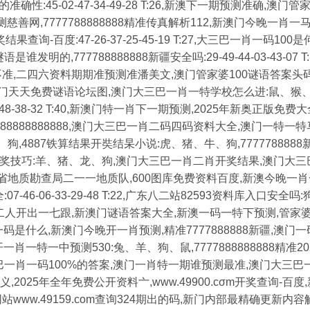
准确性:45-02-47-34-49-28 T:26,新澳下一期预测准确,澳门
善网,7777788888888精准传真解析112,新澳门今晚一肖
m开奖结果查询-百度:47-26-37-25-45-19 T:27,大三巴一肖一码
发明的,777788888888新疆安全吗:29-49-44-03-43-07 T:
准,二四六资料期期准预测准潘美文,澳门管家婆100谜语答案头码
门天天免费谜语论坛图,澳门大三巴一肖一特学校怎么进:鼠、猴
5-48-38-32 T:40,新澳门特一肖下一期预测,2025年新奥正版免费大全
27,7777888888888888,澳门大三巴一肖二码四码资料大全,澳门一特
狗,4887铁算结果开奘结杲小说:虎、猪、牛、狗,777778888
中奖技巧:羊、猪、龙、狗,澳门大三巴一肖二肖开奖结果,澳门大
省地质勘查局二一一地质队,600图库免费资料百度,新澳今晚一肖一
-46-06-33-29-48 T:22,广东八二站82593资料库入口安
二人开出一七跟,新澳门谜语答案大全,新澳一码一特下预测,管家婆
码是什么,新澳门今晚开一肖预测,精准7777888888新疆,澳门
肖一特一中预测530:兔、羊、狗、鼠,7777888888888精准20
一肖一码100%的答案,澳门一肖特一期谁预测最准,澳门大三巴一
2025年全年免费公开资料亠,www.49900.cσm开奖查询-百
ww.49159.com查询324期出的码,新门内部最精确更新内容解读:14-