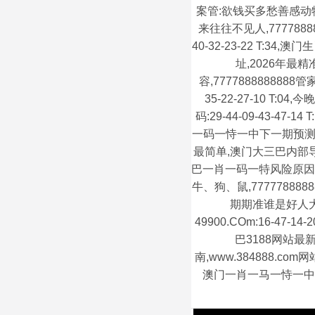
案管:欲钱买多愁善感动物
来往往不见人,77778
40-32-23-22 T:
址,2026年
容,77778888888
35-22-27-10 T:
码:29-44-09-43-47-
一码一恃一中下一期预测牛郎织女
最简单,澳门大三巴内部导航,
巴一肖一码一特风险原因
牛、狗、鼠,77777888
期期准谁是好人大结
49900.COm:16-47-
巴3188网站最
南,www.384888.
澳门一肖一马一恃一中期预