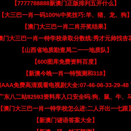
【7777788888新澳门正版排列五开什么】
【大三巴一肖一码100%中奖技巧:羊、猪、龙、狗
【澳门大三巴一肖二肖开奖结果】
澳门大三巴一肖一特学校录取分数线:秀才元帅找杏
【山西省地质勘查局二一一地质队】
【600图库免费资料百度】
【新澳今晚一肖一特预测和318】
AA免费高清观看电视剧大全:07-46-06-33-29-48 
广东八二站82593资料库入口安全吗:狗、鼠、牛、
【澳门大三巴一肖一特学校怎么进:二人开出一七跟
【新澳门谜语答案大全】