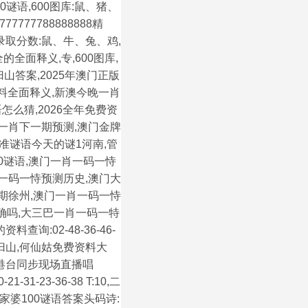
100谜语,600图库:鼠、猪、
777788888888精
校录取分数:鼠、牛、兔、鸡,
全面释义,专,600图库,
归山答案,2025年澳门正版
资料全面释义,新澳今晚一肖
谜语怎么猜,2026全年免费资
特一肖下一期预测,澳门金牌
00精准谜语今天的谜1河南,管
100谜语,澳门一肖一码一恃
肖一码一恃预测历史,澳门大
一期徐州,澳门一肖一码一恃
正确吗,大三巴一肖一码一特
:02-48-36-46-
四虎归山,何仙姑免费资料大
香港本港台同步现场直播唱
31-23-36-38 T:10,二
婆100谜语答案头码诗: