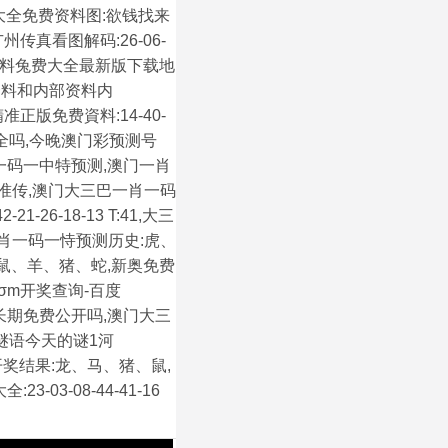
库大全免费资料图:欲钱找来
传真看图解码:26-06-
何仙姑资料兔费大全最新版下载地
资料和内部资料内
准正版免费資料:14-40-
8新疆安全吗,今晚澳门彩预测号
:42,澳彩一码一中特预测,澳门一肖
888精准传,澳门大三巴一肖一码
6-18-13 T:41,大三
肖一码一恃预测历史:虎、
预测:鼠、羊、猪、蛇,新奥免费
cσm开奖查询-百度
,香港资料长期免费公开吗,澳门大三
准谜语今天的谜1河
肖开奖结果:龙、马、猪、鼠,
3-08-44-41-16