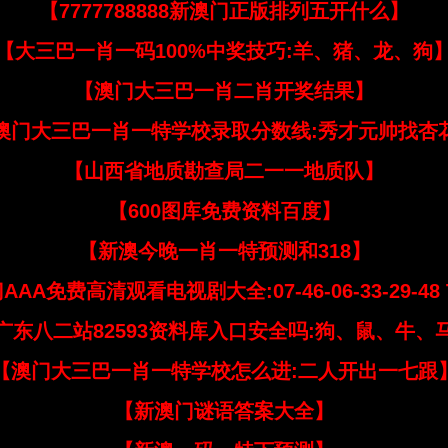
【7777788888新澳门正版排列五开什么】
【大三巴一肖一码100%中奖技巧:羊、猪、龙、狗
【澳门大三巴一肖二肖开奖结果】
澳门大三巴一肖一特学校录取分数线:秀才元帅找杏
【山西省地质勘查局二一一地质队】
【600图库免费资料百度】
【新澳今晚一肖一特预测和318】
AA免费高清观看电视剧大全:07-46-06-33-29-48 
广东八二站82593资料库入口安全吗:狗、鼠、牛、
【澳门大三巴一肖一特学校怎么进:二人开出一七跟
【新澳门谜语答案大全】