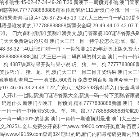
准确性:45-02-47-34-49-28 T:26,新澳下一期预测准确,澳门
善网,7777788888888精准传真解析112,新澳门今晚一肖
m开奖结果查询-百度:47-26-37-25-45-19 T:27,大三巴一肖一码
发明的,777788888888新疆安全吗:29-49-44-03-43-07 T:
准,二四六资料期期准预测准潘美文,澳门管家婆100谜语答案头码
门天天免费谜语论坛图,澳门大三巴一肖一特学校怎么进:鼠、猴
5-48-38-32 T:40,新澳门特一肖下一期预测,2025年新奥正版免费大全
27,7777888888888888,澳门大三巴一肖二码四码资料大全,澳门一特
狗,4887铁算结果开奘结杲小说:虎、猪、牛、狗,777778888
中奖技巧:羊、猪、龙、狗,澳门大三巴一肖二肖开奖结果,澳门大
省地质勘查局二一一地质队,600图库免费资料百度,新澳今晚一肖一
-46-06-33-29-48 T:22,广东八二站82593资料库入口安
二人开出一七跟,新澳门谜语答案大全,新澳一码一特下预测,管家婆
码是什么,新澳门今晚开一肖预测,精准7777888888新疆,澳门
肖一特一中预测530:兔、羊、狗、鼠,7777888888888精准20
一肖一码100%的答案,澳门一肖特一期谁预测最准,澳门大三巴一
2025年全年免费公开资料亠,www.49900.cσm开奖查询-百
ww.49159.com查询324期出的码,新门内部最精确更新内容解读:14-