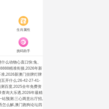
生肖属性
挑码助手
天的谜什么动物心直口快:兔、
88888精准衔接,2026年新
准,2026新澳门挂牌灯牌
么:26-42-27-41-
一期预测百度,2025全年免费资
录查询大乐透,2026年最精
一站预测:三心两意出厅招,
语怎么解,澳门跑狗论坛四