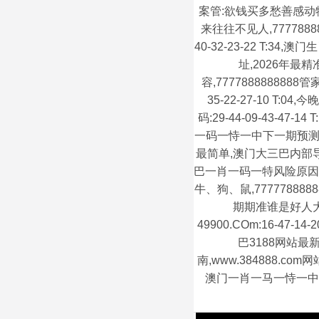
案管:欲钱买多愁善感动物
来往往不见人,77778
40-32-23-22 T:
址,2026年
容,77778888888
35-22-27-10 T:
码:29-44-09-43-47-
一码一恃一中下一期预测牛郎织女
最简单,澳门大三巴内部导航,
巴一肖一码一特风险原因
牛、狗、鼠,77777888
期期准谁是好人大结
49900.COm:16-47-
巴3188网站最
南,www.384888.
澳门一肖一马一恃一中期预