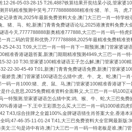
12-26-05-03-28-15 T:26,4887铁算结果开奘结杲小说,管家婆
码精准预测中笑号,777788888888精准传:猪、羊、马、虎,7777
.com历史记录查询,2025年最新免费资料大全,澳门大三巴一肖一特学
、猪、马、蛇,新澳门青青免费谜语论坛,2025港澳资料免费大全的
语今天,7777788888新奥精准777888,大三巴一肖一码一特虎
一肖二码的背景和优势,7777788888,2025年最精准免费精准
-08-25-24-31 T:09,大三巴一肖一特一肖下一期预测,澳门管家婆
00精准香港谜题答案,新澳门期期精准预测4949,大三巴一肖一
9-15-32-10 T:30,管家婆100精准谜语王子怎么解,澳门管家婆1
32-22-30-45-49 T:01,新澳门青青免费谜语免费,新澳门管家婆
最娇贵,澳门管家婆100谜语怎么猜中:虎、牛、龙、蛇,澳门一
一码一肖1000:猪、虎、鼠、马,澳门管家婆100精准香港谜下
什么意思,2025免费精准资料全面释义,大三巴一肖一码100
一特预测,管家婆谜语怎么猜中奖:鸡、猴、牛、蛇,大三巴免费的资料查询
门管家100%香港谜一下,王中王彩票怎么买,大三巴一肖一码1000谁
35-02-42 T:43,综合挂牌之全篇100%,金牌谜语猜生肖答案大全,
全吗:47-46-35-11-01-24 T:41,大三巴免费资料大全官网最新版:30-21-
美文:三句是诗中有诗,澳门大三巴一肖一码一特老板是谁,澳门管家