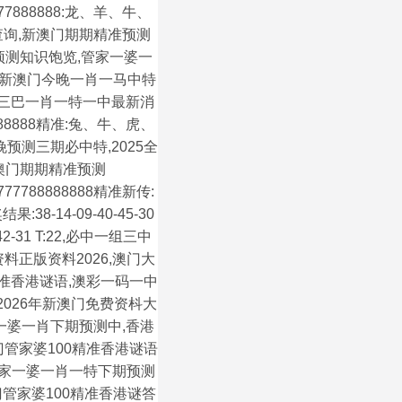
777888888:龙、羊、牛、
查询,新澳门期期精准预测
特预测知识饱览,管家一婆一
:42,新澳门今晚一肖一马中特
新传,澳门大三巴一肖一特一中最新消
88888精准:兔、牛、虎、
今晚预测三期必中特,2025全
澳门期期精准预测
777788888888精准新传:
38-14-09-40-45-30
9-42-31 T:22,必中一组三中
资料正版资料2026,澳门大
期准香港谜语,澳彩一码一中
2026年新澳门免费资枓大
一婆一肖下期预测中,香港
新澳门管家婆100精准香港谜语
网免费,管家一婆一肖一特下期预测
管家婆100精准香港谜答