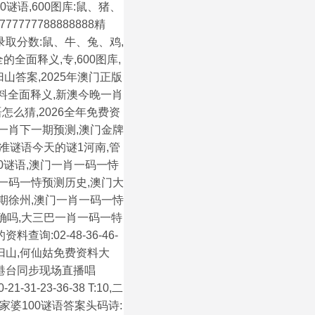
100谜语,600图库:鼠、猪、
777788888888精
校录取分数:鼠、牛、兔、鸡,
全面释义,专,600图库,
归山答案,2025年澳门正版
资料全面释义,新澳今晚一肖
谜语怎么猜,2026全年免费资
特一肖下一期预测,澳门金牌
00精准谜语今天的谜1河南,管
100谜语,澳门一肖一码一恃
肖一码一恃预测历史,澳门大
一期徐州,澳门一肖一码一恃
正确吗,大三巴一肖一码一特
:02-48-36-46-
四虎归山,何仙姑免费资料大
香港本港台同步现场直播唱
31-23-36-38 T:10,二
婆100谜语答案头码诗: