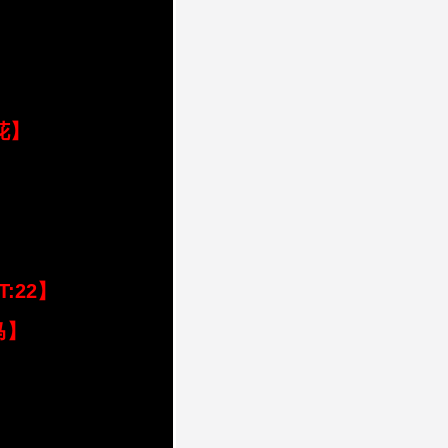
】
花】
T:22】
马】
】