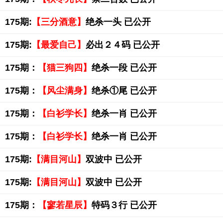
175期:
【三分酒意】
绝杀一头 已公开
175期:
【最爱自己】
必出２４码 已公开
175期：
【猫三狗四】
绝杀一段 已公开
175期：
【风尘满身】
绝杀①尾 已公开
175期：
【白衫学长】
绝杀一肖 已公开
175期：
【白衫学长】
绝杀一肖 已公开
175期:
【满目河山】
双波中 已公开
175期:
【满目河山】
双波中 已公开
175期：
【寥若星辰】
特码３行 已公开