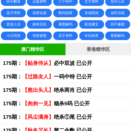
高手解迷
正版资料
三十码中
文字资料
高手心水
蓝月亮料
挂牌全篇
数码挂牌
东城西就
金旺信箱
曾道人信
跑狗玄机
看图解码
新老藏宝
四不像图
今日闲情
管家婆图
高手资料
本站推荐
看图解码
澳门精华区
香港精华区
175期：
【贴身侍从】
必中双波 已公开
175期：
【过路友人】
一码中特 已公开
175期：
【熬出头儿】
绝杀两肖 已公开
175期：
【匆匆一见】
稳杀5码 已公开
175期：
【风尘满身】
绝杀①尾 已公开
175期：
【秋冬冗长】
禁二合数 已公开