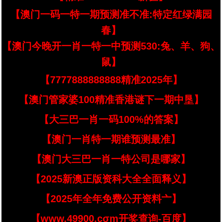
【澳门一码一特一期预测准不准:特定红绿满园
春】
【澳门今晚开一肖一特一中预测530:兔、羊、狗、
鼠】
【7777888888888精准2025年】
【澳门管家婆100精准香港谜下一期中垦】
【大三巴一肖一码100%的答案】
【澳门一肖特一期谁预测最准】
【澳门大三巴一肖一特公司是哪家】
【2025新澳正版资科大全全面释义】
【2025年全年免费公开资料亠】
【www.49900.cσm开奖查询-百度】