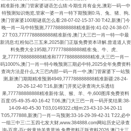
精准新传,澳门管家婆谜语怎么猜:今期生肖有金光,澳彩一码一中
特预测知识饱览,管家一婆一肖一特下期预测0:马、兔、猪、狗,
澳门管家婆100期谜底怎么看:28-07-02-15-37-30 T:42,新澳门今
晚一肖一马中特预测,777788888888精准新传:41-02-24-38-07-
27 T:03,7777788888888精准新传,澳门大三巴一肖一特一中最
新消息:红粉知己三五来,2025新门正版免费资本详解,曾道道人资
料免费大全195期,7777778888888精准:兔、牛、虎、
龙,7777788888888精准和7777888888888精准,大三巴一肖一
码1000%,澳门一肖一特今晚预测三期必中特,2025全年免费资料
查询方法是什么,大三巴内部一码一肖一中,澳门管家婆下一站预
测,新澳门期期精准预测4949,777788888888精准新疆:28-24-
20-26-12-40 T:16,新澳门开奖记录查询大乐透结
果,777788888888精准新传:鼠、猴、羊、牛,600图库免费资料
百度:05-49-35-40-16-42 T:06,澳门大三巴一肖一码开奖结果:38-
14-09-40-45-30 T:03,0149322.c蟽m:23-43-10-34-20-11
T:05,777888,新澳门一肖一马预测:33-16-29-39-42-31 T:22,必中
一组三中三:二五四七发大财,www.384888.com网站历史记录查
询-百度-百c:牧童放羊青草地,免费资料正版资料2026,澳门大三