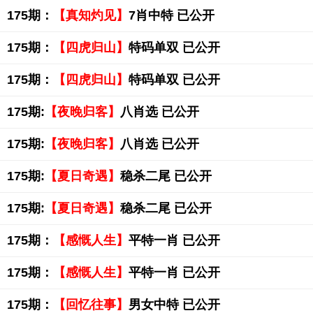
175期：
【真知灼见】
7肖中特 已公开
175期：
【四虎归山】
特码单双 已公开
175期：
【四虎归山】
特码单双 已公开
175期:
【夜晚归客】
八肖选 已公开
175期:
【夜晚归客】
八肖选 已公开
175期:
【夏日奇遇】
稳杀二尾 已公开
175期:
【夏日奇遇】
稳杀二尾 已公开
175期：
【感慨人生】
平特一肖 已公开
175期：
【感慨人生】
平特一肖 已公开
175期：
【回忆往事】
男女中特 已公开