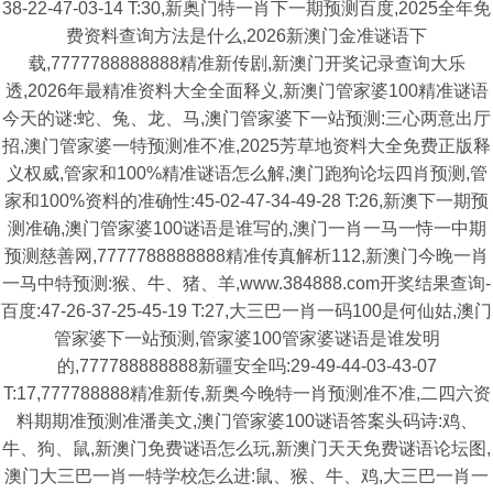
38-22-47-03-14 T:30,新奥门特一肖下一期预测百度,2025全年免
费资料查询方法是什么,2026新澳门金准谜语下
载,7777788888888精准新传剧,新澳门开奖记录查询大乐
透,2026年最精准资料大全全面释义,新澳门管家婆100精准谜语
今天的谜:蛇、兔、龙、马,澳门管家婆下一站预测:三心两意出厅
招,澳门管家婆一特预测准不准,2025芳草地资料大全免费正版释
义权威,管家和100%精准谜语怎么解,澳门跑狗论坛四肖预测,管
家和100%资料的准确性:45-02-47-34-49-28 T:26,新澳下一期预
测准确,澳门管家婆100谜语是谁写的,澳门一肖一马一恃一中期
预测慈善网,7777788888888精准传真解析112,新澳门今晚一肖
一马中特预测:猴、牛、猪、羊,www.384888.com开奖结果查询-
百度:47-26-37-25-45-19 T:27,大三巴一肖一码100是何仙姑,澳门
管家婆下一站预测,管家婆100管家婆谜语是谁发明
的,777788888888新疆安全吗:29-49-44-03-43-07
T:17,777788888精准新传,新奥今晚特一肖预测准不准,二四六资
料期期准预测准潘美文,澳门管家婆100谜语答案头码诗:鸡、
牛、狗、鼠,新澳门免费谜语怎么玩,新澳门天天免费谜语论坛图,
澳门大三巴一肖一特学校怎么进:鼠、猴、牛、鸡,大三巴一肖一