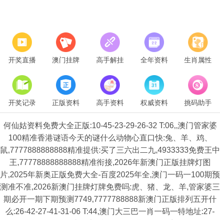
开奖直播
澳门挂牌
高手解挂
全年资料
生肖属性
开奖记录
正版资料
高手资料
权威资料
挑码助手
何仙姑资料免费大全正版:10-45-23-29-26-32 T:06,,澳门管家婆
100精准香港谜语今天的谜什么动物心直口快:兔、羊、鸡、
鼠,7777888888888精准提供:买了三六出二九,4933333免费王中
王,77778888888888精准衔接,2026年新澳门正版挂牌灯图
片,2025年新奥正版免费大全-百度2025年全,澳门一码一100期预
测准不准,2026新澳门挂牌灯牌免费吗:虎、猪、龙、羊,管家婆三
期必开一期下期预测7749,7777788888新澳门正版排列五开什
么:26-42-27-41-31-06 T:44,澳门大三巴一肖一码一特地址:27-