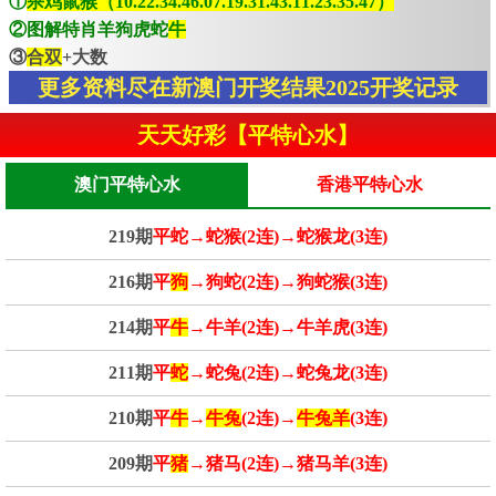
①
杀鸡鼠猴（10.22.34.46.07.19.31.43.11.23.35.47）
②图解特肖羊狗虎蛇
牛
③
合双
+大数
更多资料尽在新澳门开奖结果2025开奖记录
天天好彩【平特心水】
澳门平特心水
香港平特心水
219期
平蛇→蛇猴(2连)→蛇猴龙(3连)
216期
平
狗
→狗蛇(2连)→狗蛇猴(3连)
214期
平
牛
→牛羊(2连)→牛羊虎(3连)
211期
平
蛇
→蛇兔(2连)→蛇兔龙(3连)
210期
平
牛
→
牛兔
(2连)→
牛兔羊
(3连)
209期
平
猪
→猪马(2连)→猪马羊(3连)