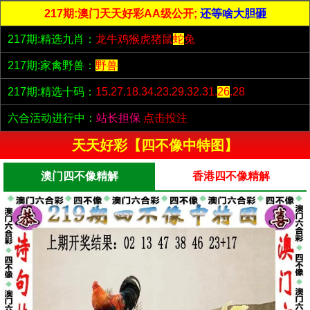
217期:澳门天天好彩AA级公开;
还等啥大胆砸
217期:精选九肖：
龙牛鸡猴虎猪鼠
蛇
兔
217期:家禽野兽：
野兽
217期:精选十码：
15.27.18.34.23.29.32.31.
26
.28
六合活动进行中：
站长担保
点击投注
天天好彩【四不像中特图】
澳门四不像精解
香港四不像精解