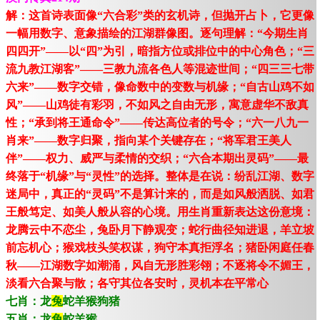
解：这首诗表面像“六合彩”类的玄机诗，但抛开占卜，它更像
一幅用数字、意象描绘的江湖群像图。逐句理解：“今期生肖
四四开”——以“四”为引，暗指方位或排位中的中心角色；“三
流九教江湖客”——三教九流各色人等混迹世间；“四三三七带
六来”——数字交错，像命数中的变数与机缘；“自古山鸡不如
风”——山鸡徒有彩羽，不如风之自由无形，寓意虚华不敌真
性；“承到将王通命令”——传达高位者的号令；“六一八九一
肖来”——数字归聚，指向某个关键存在；“将军君王美人
伴”——权力、威严与柔情的交织；“六合本期出灵码”——最
终落于“机缘”与“灵性”的选择。整体是在说：纷乱江湖、数字
迷局中，真正的“灵码”不是算计来的，而是如风般洒脱、如君
王般笃定、如美人般从容的心境。用生肖重新表达这份意境：
龙腾云中不恋尘，兔卧月下静观变；蛇行曲径知进退，羊立坡
前忘机心；猴戏枝头笑权谋，狗守本真拒浮名；猪卧闲庭任春
秋——江湖数字如潮涌，风自无形胜彩翎；不逐将令不媚王，
淡看六合聚与散；各守其位各安时，灵机本在平常心
七肖：龙
兔
蛇羊猴狗猪
五肖：龙
兔
蛇羊猴