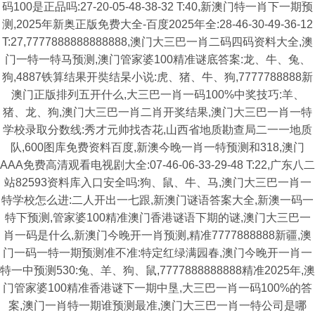
码100是正品吗:27-20-05-48-38-32 T:40,新澳门特一肖下一期预
测,2025年新奥正版免费大全-百度2025年全:28-46-30-49-36-12
T:27,7777888888888888,澳门大三巴一肖二码四码资料大全,澳
门一特一特马预测,澳门管家婆100精准谜底答案:龙、牛、兔、
狗,4887铁算结果开奘结杲小说:虎、猪、牛、狗,7777788888新
澳门正版排列五开什么,大三巴一肖一码100%中奖技巧:羊、
猪、龙、狗,澳门大三巴一肖二肖开奖结果,澳门大三巴一肖一特
学校录取分数线:秀才元帅找杏花,山西省地质勘查局二一一地质
队,600图库免费资料百度,新澳今晚一肖一特预测和318,澳门
AAA免费高清观看电视剧大全:07-46-06-33-29-48 T:22,广东八二
站82593资料库入口安全吗:狗、鼠、牛、马,澳门大三巴一肖一
特学校怎么进:二人开出一七跟,新澳门谜语答案大全,新澳一码一
特下预测,管家婆100精准澳门香港谜语下期的谜,澳门大三巴一
肖一码是什么,新澳门今晚开一肖预测,精准7777888888新疆,澳
门一码一特一期预测准不准:特定红绿满园春,澳门今晚开一肖一
特一中预测530:兔、羊、狗、鼠,7777888888888精准2025年,澳
门管家婆100精准香港谜下一期中垦,大三巴一肖一码100%的答
案,澳门一肖特一期谁预测最准,澳门大三巴一肖一特公司是哪