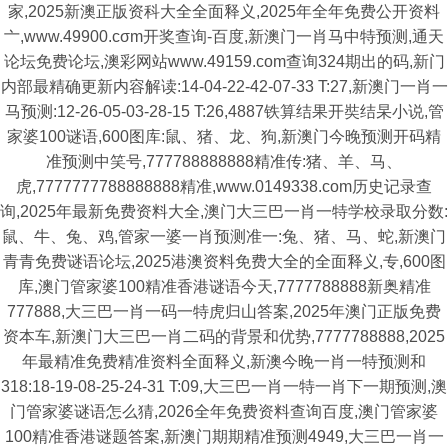
家,2025新澳正版资科大全全面释义,2025年全年免费公开资料
亠,www.49900.cσm开奖查询-百度,新澳门一肖马中特预测,通天
论坛免费论坛,澳彩网站www.49159.com查询324期出的码,新门
内部最精确更新内容解读:14-04-22-42-07-33 T:27,新澳门一肖一
马预测:12-26-05-03-28-15 T:26,4887铁算结果开奘结杲小说,管
家婆100谜语,600图库:鼠、猪、龙、狗,新澳门今晚预测开码精
准预测中笑号,777788888888精准传:猪、羊、马、
虎,7777777788888888精准,www.0149338.com历史记录查
询,2025年最新免费资料大全,澳门大三巴一肖一特学校录取分数:
鼠、牛、兔、鸡,管家一婆一肖预测准一:兔、猪、马、蛇,新澳门
青青免费谜语论坛,2025港澳资料免费大全的全面释义,专,600图
库,澳门管家婆100精准香港谜语今天,7777788888新奥精准
777888,大三巴一肖一码一特虎归山答案,2025年澳门正版免费
资本车,新澳门大三巴一肖二码的背景和优势,7777788888,2025
年最精准免费精准资料全面释义,新澳今晚一肖一特预测和
318:18-19-08-25-24-31 T:09,大三巴一肖一特一肖下一期预测,澳
门管家婆谜语怎么猜,2026全年免费资料查询百度,澳门管家婆
100精准香港谜题答案,新澳门期期精准预测4949,大三巴一肖一