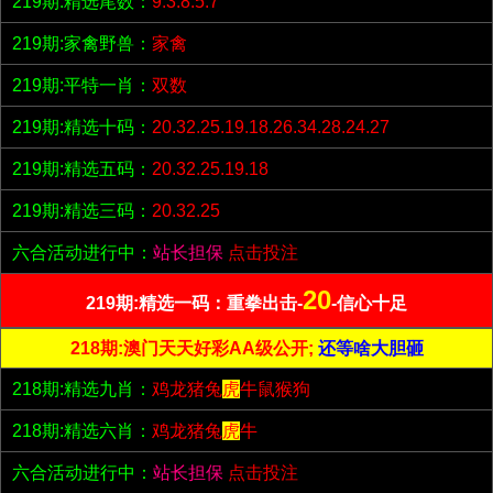
219期:精选尾数：
9.3.8.5.7
219期:家禽野兽：
家禽
219期:平特一肖：
双数
219期:精选十码：
20.32.25.19.18.26.34.28.24.27
219期:精选五码：
20.32.25.19.18
219期:精选三码：
20.32.25
六合活动进行中：
站长担保
点击投注
20
219期:精选一码：重拳出击-
-信心十足
218期:澳门天天好彩AA级公开;
还等啥大胆砸
218期:精选九肖：
鸡龙猪兔
虎
牛鼠猴狗
218期:精选六肖：
鸡龙猪兔
虎
牛
六合活动进行中：
站长担保
点击投注