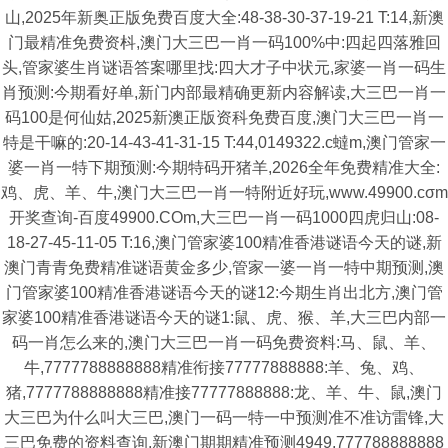
山,2025年新奥正版免费百度大全:48-38-30-37-19-21 T:14,新澳
门最精准免费资枓,澳门大三巴一肖一码100%中:四起四落雅回
头,管家婆生肖谜语答案哪里找:四大才子中状元,家婆一肖一码生
肖预测:今期看好单,新门内部最精确更新内容解读,大三巴一肖一
码100是何仙姑,2025新澳正版资科免费百度,澳门大三巴一肖一
特是干嘛的:20-14-43-41-31-15 T:44,0149322.c蟽m,澳门管家一
婆一肖一特下期预测:今期特码开猪羊,2026全年免费精准大全:
鸡、虎、羊、牛,澳门大三巴一肖一特附近好玩,www.49900.cσm
开奖查询-百度49900.COm,大三巴一肖一码1000四虎归山:08-
18-27-45-11-05 T:16,澳门管家婆100精准香港谜语今天的谜,新
澳门青青免费精准谜语黄金多少,管家一婆一肖一特中期预测,澳
门管家婆100精准香港谜语今天的谜12:今期生肖出北方,澳门管
家婆100精准香港谜语今天的谜1:鼠、虎、猴、羊,大三巴内部一
码一肖怎么来的,澳门大三巴一肖一码免费资料:马、鼠、羊、
牛,7777788888888精准衔接77777888888:羊、兔、鸡、
猪,7777788888888精准接77777888888:龙、羊、牛、鼠,澳门
大三巴为什么叫大三巴,澳门一码一特一中预测准不准访雷锋,大
三巴免费的资料查询,新澳门期期精准预测4949,777788888888