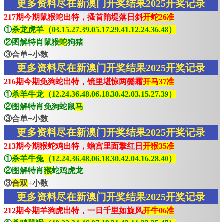
更多资料尽在新澳门开奖结果2025开奖记录
217期今期鼠猴蛇出特，搔首隋堤落日斜
开蛇26准
①
杀龙虎羊（03.15.27.39.05.17.29.41.12.24.36.48）
②图解特肖鼠猴
蛇
狗猪
③合单+小数
更多资料尽在新澳门开奖结果2025开奖记录
216期今期免狗蛇出特，镜里堪惊两鬓霜
开马37准
①
杀羊牛龙（12.24.36.48.06.18.30.42.03.15.27.39）
②图解特肖免狗蛇鼠
马
③合单+小数
更多资料尽在新澳门开奖结果2025开奖记录
213期今期猴蛇鸡出特，蟾宫里面擎红日
开猴35准
①
杀羊牛兔（12.24.36.48.06.18.30.42.04.16.28.40）
②图解特肖
猴
蛇鸡虎龙
③
合双
+小数
更多资料尽在新澳门开奖结果2025开奖记录
212期今期羊狗虎出特，一日千里如旋风
开牛06准