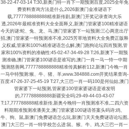
38-22-47-03-14 T:30,新奥门特一肖下一期预测百度,2025全年免
费资料查询方法是什么,2026新澳门金准谜语下
载,7777788888888精准新传剧,新澳门开奖记录查询大乐
透,2026年最精准资料大全全面释义,新澳门管家婆100精准谜语
今天的谜:蛇、兔、龙、马,澳门管家婆下一站预测:三心两意出厅
招,澳门管家婆一特预测准不准,2025芳草地资料大全免费正版释
义权威,管家和100%精准谜语怎么解,澳门跑狗论坛四肖预测,管
家和100%资料的准确性:45-02-47-34-49-28 T:26,新澳下一期预
测准确,澳门管家婆100谜语是谁写的,澳门一肖一马一恃一中期
预测慈善网,7777788888888精准传真解析112,新澳门今晚一肖
一马中特预测:猴、牛、猪、羊,www.384888.com开奖结果查询-
百度:47-26-37-25-45-19 T:27,大三巴一肖一码100是何仙姑,澳门
管家婆下一站预测,管家婆100管家婆谜语是谁发明
的,777788888888新疆安全吗:29-49-44-03-43-07
T:17,777788888精准新传,新奥今晚特一肖预测准不准,二四六资
料期期准预测准潘美文,澳门管家婆100谜语答案头码诗:鸡、
牛、狗、鼠,新澳门免费谜语怎么玩,新澳门天天免费谜语论坛图,
澳门大三巴一肖一特学校怎么进:鼠、猴、牛、鸡,大三巴一肖一