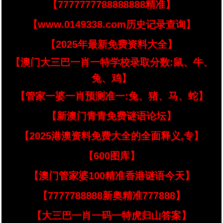
【7777777788888888精准】
【www.0149338.com历史记录查询】
【2025年最新免费资料大全】
【澳门大三巴一肖一特学校录取分数:鼠、牛、
兔、鸡】
【管家一婆一肖预测准一:兔、猪、马、蛇】
【新澳门青青免费谜语论坛】
【2025港澳资料免费大全的全面释义,专】
【600图库】
【澳门管家婆100精准香港谜语今天】
【7777788888新奥精准777888】
【大三巴一肖一码一特虎归山答案】