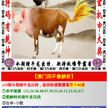
【澳门四不像解析】
219期今期猪牛龙出特，欲待秋塘擎露看
开？00准
①杀羊鼠猴（12.24.36.48.07.19.31.43.11.23.35.47）
②图解特肖猪牛龙马鸡
③合单+小数