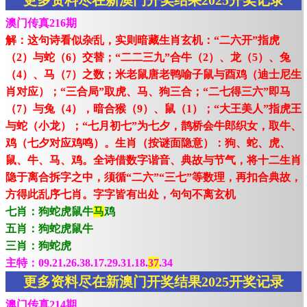
澳门传真216期
解：这句诗看似杂乱，实则暗藏生肖玄机：“二六开”指虎
（2）与蛇（6）交替；“二二三九”合牛（2）、龙（5）、兔
（4）、马（7）之数；米老鼠唐老鸭喻子鼠与酉鸡（迪士尼生
肖对应）；“三合局”取虎、马、狗三合；“二七得三六”即马
（7）与兔（4），暗合猴（9）、鼠（1）；“大王美人”指虎王
与蛇（小龙）；“七月初七”为七夕，鹊桥会牛郎织女，取牛、
鸡（七夕对应鸡鸣）。生肖（按谜面隐意）：狗、蛇、虎、
鼠、牛、马、鸡。全诗借数字谐音、典故与节气，将十二生肖
隐于离合拆字之中，须循“二六”“三七”等数理，再扣合典故，
方得此乱序七肖。字字皆有出处，句句不离玄机
七肖：狗蛇虎鼠牛
马
鸡
五肖：狗蛇虎鼠牛
三肖：狗蛇虎
主特：09.21.26.38.17.29.31.18.
37
.34
更多资料尽在新澳门开奖结果2025开奖记录
澳门传真214期