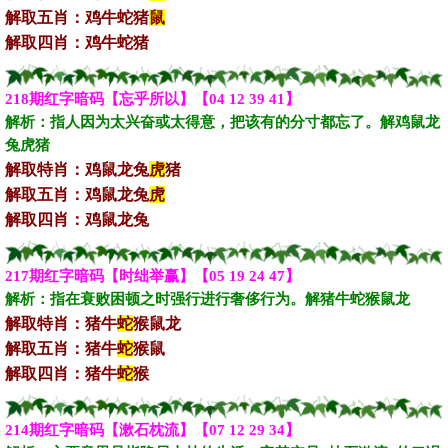
解取五肖：鸡牛蛇猪
鼠
解取四肖：鸡牛蛇猪
218期红字暗码【忘乎所以】【04 12 39 41】
解析：‌‌指人因为太兴奋或太得意，把该有的分寸都忘了。解鸡鼠龙
兔虎猪‌‌‌‌‌‌‌
解取特肖：鸡鼠龙兔
虎
猪
解取五肖：鸡鼠龙兔
虎
解取四肖：鸡鼠龙兔
217期红字暗码【时绌举赢】【05 19 24 47】
解析：‌‌指在衰败困顿之时强行进行奢侈行为。解猪牛蛇猴鼠龙‌‌‌‌‌‌‌
解取特肖：猪牛
蛇
猴鼠龙
解取五肖：猪牛
蛇
猴鼠
解取四肖：猪牛
蛇
猴
214期红字暗码【漱石枕流】【07 12 29 34】