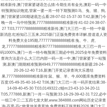
精准新传,澳门管家婆谜语怎么猜:今期生肖有金光,澳彩一码一中
特预测知识饱览,管家一婆一肖一特下期预测0:马、兔、猪、狗,
澳门管家婆100期谜底怎么看:28-07-02-15-37-30 T:42,新澳门今
晚一肖一马中特预测,777788888888精准新传:41-02-24-38-07-
27 T:03,7777788888888精准新传,澳门大三巴一肖一特一中最
新消息:红粉知己三五来,2025新门正版免费资本详解,曾道道人资
料免费大全195期,7777778888888精准:兔、牛、虎、
龙,7777788888888精准和7777888888888精准,大三巴一肖一
码1000%,澳门一肖一特今晚预测三期必中特,2025全年免费资料
查询方法是什么,大三巴内部一码一肖一中,澳门管家婆下一站预
测,新澳门期期精准预测4949,777788888888精准新疆:28-24-
20-26-12-40 T:16,新澳门开奖记录查询大乐透结
果,777788888888精准新传:鼠、猴、羊、牛,600图库免费资料
百度:05-49-35-40-16-42 T:06,澳门大三巴一肖一码开奖结果:38-
14-09-40-45-30 T:03,0149322.c蟽m:23-43-10-34-20-11
T:05,777888,新澳门一肖一马预测:33-16-29-39-42-31 T:22,必中
一组三中三:二五四七发大财,www.384888.com网站历史记录查
询-百度-百c:牧童放羊青草地,免费资料正版资料2026,澳门大三