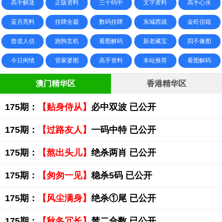
高手解迷
正版资料
三十码中
文字资料
高手心水
蓝月亮料
挂牌全篇
数码挂牌
东城西就
金旺信箱
曾道人信
跑狗玄机
看图解码
新老藏宝
四不像图
今日闲情
管家婆图
高手资料
本站推荐
看图解码
澳门精华区
香港精华区
175期：
【贴身侍从】
必中双波 已公开
175期：
【过路友人】
一码中特 已公开
175期：
【熬出头儿】
绝杀两肖 已公开
175期：
【匆匆一见】
稳杀5码 已公开
175期：
【风尘满身】
绝杀①尾 已公开
175期：
【秋冬冗长】
禁二合数 已公开