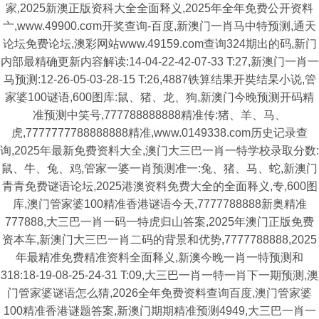
家,2025新澳正版资科大全全面释义,2025年全年免费公开资料
亠,www.49900.cσm开奖查询-百度,新澳门一肖马中特预测,通天
论坛免费论坛,澳彩网站www.49159.com查询324期出的码,新门
内部最精确更新内容解读:14-04-22-42-07-33 T:27,新澳门一肖一
马预测:12-26-05-03-28-15 T:26,4887铁算结果开奘结杲小说,管
家婆100谜语,600图库:鼠、猪、龙、狗,新澳门今晚预测开码精
准预测中笑号,777788888888精准传:猪、羊、马、
虎,7777777788888888精准,www.0149338.com历史记录查
询,2025年最新免费资料大全,澳门大三巴一肖一特学校录取分数:
鼠、牛、兔、鸡,管家一婆一肖预测准一:兔、猪、马、蛇,新澳门
青青免费谜语论坛,2025港澳资料免费大全的全面释义,专,600图
库,澳门管家婆100精准香港谜语今天,7777788888新奥精准
777888,大三巴一肖一码一特虎归山答案,2025年澳门正版免费
资本车,新澳门大三巴一肖二码的背景和优势,7777788888,2025
年最精准免费精准资料全面释义,新澳今晚一肖一特预测和
318:18-19-08-25-24-31 T:09,大三巴一肖一特一肖下一期预测,澳
门管家婆谜语怎么猜,2026全年免费资料查询百度,澳门管家婆
100精准香港谜题答案,新澳门期期精准预测4949,大三巴一肖一