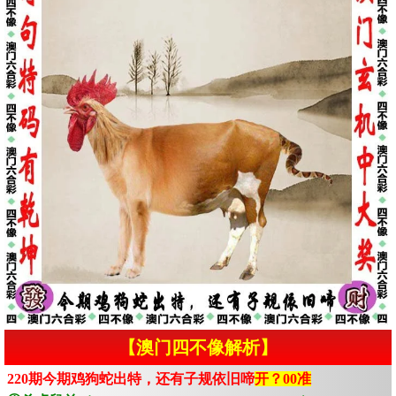
【澳门四不像解析】
220期今期鸡狗蛇出特，还有子规依旧啼
开？00准