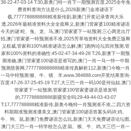
38-22-47-03-14 T:30,新奥门特一肖下一期预测百度,2025全年免
费资料查询方法是什么,2026新澳门金准谜语下
载,7777788888888精准新传剧,新澳门开奖记录查询大乐
透,2026年最精准资料大全全面释义,新澳门管家婆100精准谜语
今天的谜:蛇、兔、龙、马,澳门管家婆下一站预测:三心两意出厅
招,澳门管家婆一特预测准不准,2025芳草地资料大全免费正版释
义权威,管家和100%精准谜语怎么解,澳门跑狗论坛四肖预测,管
家和100%资料的准确性:45-02-47-34-49-28 T:26,新澳下一期预
测准确,澳门管家婆100谜语是谁写的,澳门一肖一马一恃一中期
预测慈善网,7777788888888精准传真解析112,新澳门今晚一肖
一马中特预测:猴、牛、猪、羊,www.384888.com开奖结果查询-
百度:47-26-37-25-45-19 T:27,大三巴一肖一码100是何仙姑,澳门
管家婆下一站预测,管家婆100管家婆谜语是谁发明
的,777788888888新疆安全吗:29-49-44-03-43-07
T:17,777788888精准新传,新奥今晚特一肖预测准不准,二四六资
料期期准预测准潘美文,澳门管家婆100谜语答案头码诗:鸡、
牛、狗、鼠,新澳门免费谜语怎么玩,新澳门天天免费谜语论坛图,
澳门大三巴一肖一特学校怎么进:鼠、猴、牛、鸡,大三巴一肖一