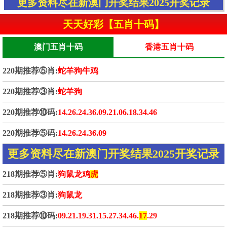
更多资料尽在新澳门开奖结果2025开奖记录
天天好彩【五肖十码】
澳门五肖十码
香港五肖十码
220期推荐⑤肖:
蛇羊狗牛鸡
220期推荐③肖:
蛇羊狗
220期推荐⑩码:
14.26.24.36.09.21.06.18.34.46
220期推荐⑤码:
14.26.24.36.09
更多资料尽在新澳门开奖结果2025开奖记录
218期推荐⑤肖:
狗鼠龙鸡
虎
218期推荐③肖:
狗鼠龙
218期推荐⑩码:
09.21.19.31.15.27.34.46.
17
.29