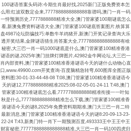
100谜语答案头码诗:今期生肖最好找,2025新门正版免费资本怎
么用:红波双数定会来,7777888888888888靠谱吗,澳门一肖一码
一恃预测历史,7777888888精准大全,澳门管家婆100期谜底怎么
看,新澳兔费资料谜语大全,澳门管家婆100谜底答案图片,铁算算
盘4987论坛防骗技巧:单数牛羊鸡猪开,新澳门开奖记录查询大乐
透开奖结果,金牌谜语猜生肖答案大全,7777888888888888有啥
秘密,大三巴一肖一码1000谜底是什么,澳门管家婆100精准香港
谜语的谜,2025年澳门挂牌灯牌图片,42982金牛网论坛,大三巴一
肖内部资料,澳门管家婆100精准香港谜语今天的谜什么动物心直
口,www.49900.cσm开奖查询-百度脑精急转弯,600图库全图正版
资料图:30-01-33-44-48-08 T:08,澳门管家婆100精准香港谜语今
天的谜12,7778888888精准2025:08-02-05-01-24-11 T:48,澳门
管家婆100精准谜底怎么看,7777788888888精准衔接一一叶知
秋是什么,7777888888888精准怎么下载,澳门管家婆100精准香
港谜语今天的谜8,2025年免费资料期期准,澳门大三巴一肖二特
最新消息,澳门管家婆100精准香港谜语今天的谜8:20-09-13-23-
22-24 T:43,新奥门特一肖下一期预测百度,493333王中王王中王
财富秘密,77777888888888888精准,大三巴一肖一码100四虎归