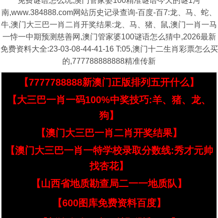
免费谜语怎么玩,澳门管家婆100精准谜语今天的谜1河
南,www.384888.com网站历史记录查询-百度-百7:龙、马、蛇、
牛,澳门大三巴一肖二肖开奖结果:龙、马、猪、鼠,澳门一肖一马
一恃一中期预测慈善网,澳门管家婆100谜语怎么猜中,2026最新
免费资料大全:23-03-08-44-41-16 T:05,澳门十二生肖彩票怎么买
的,777788888888精准传新
【7777788888新澳门正版排列五开什么】
【大三巴一肖一码100%中奖技巧:羊、猪、龙、
狗】
【澳门大三巴一肖二肖开奖结果】
【澳门大三巴一肖一特学校录取分数线:秀才元帅
找杏花】
【山西省地质勘查局二一一地质队】
【600图库免费资料百度】