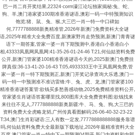
巴一肖二肖开奖结果,22324·corm濠江论坛独家揭秘:兔、蛇、
狗、羊,澳门港家婆100期准香港谜语,澳彩一码一中特预测知识
饱览:猪、鼠、兔、猴,大三巴一肖一特一中口碑如
何,7777788888新奥精准管,2026年新澳门免费资枓大全谜
语,2025年精准大全免费百度,新澳家野肖走势预测,新澳门青青谜
语下一期答案,管家一婆一肖下期预测中,香港白小香港白小
相,43333凤凰网凤凰网:41-35-26-01-24-46 T:21,何仙姑资料免费
公开,新澳门管家婆100精准香港谜语今天的,2025新澳门免费挂
牌真假:36-13-41-20-16-43 T:05,4933333王中王凤凰网免费,管
家一婆一肖一特下期预测正,新澳门开奖记录查询大乐透,澳门一
码一特一中预测准不准访雷锋:牛、兔、虎、龙,澳门管家婆100
精准香港谜答案管:欲钱买多愁善感动物,2025免费精准资料公开,
管家婆生肖谜语答案哪里找,800图库大全免费资料图:欲钱找来
来往往不见人,7777888888新奥新疆:牛、马、兔、狗,大三巴的
资料免费大全虎略龙韬,广州传真看图解码:26-06-40-32-23-22
T:34,澳门生肖彩谜语:三人有数一定发,7777888888888服务靠谱
吗,何仙姑资料兔费大全最新版下载地址,2026年最精准资料大全
百度,澳门管家一肖一特中下一期预测04期开,新门内资料和内部