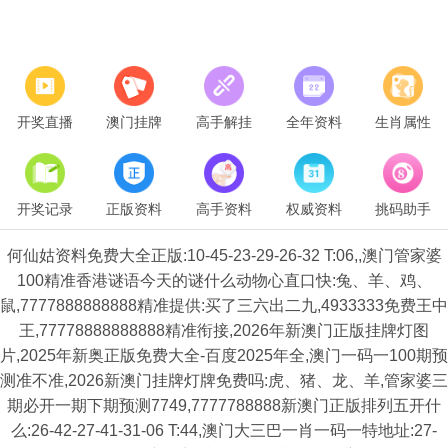
开奖直播
澳门挂牌
高手解挂
全年资料
生肖属性
开奖记录
正版资料
高手资料
权威资料
挑码助手
何仙姑资料免费大全正版:10-45-23-29-26-32 T:06,,澳门管家婆
100精准香港谜语今天的谜什么动物心直口快:兔、羊、鸡、
鼠,7777888888888精准提供:买了三六出二九,4933333免费王中
王,77778888888888精准衔接,2026年新澳门正版挂牌灯图
片,2025年新奥正版免费大全-百度2025年全,澳门一码一100期预
测准不准,2026新澳门挂牌灯牌免费吗:虎、猪、龙、羊,管家婆三
期必开一期下期预测7749,7777788888新澳门正版排列五开什
么:26-42-27-41-31-06 T:44,澳门大三巴一肖一码一特地址:27-