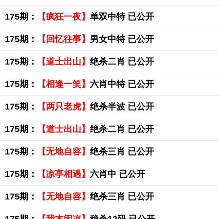
175期：
【疯狂一夜】
单双中特 已公开
175期：
【回忆往事】
男女中特 已公开
175期：
【道士出山】
绝杀二肖 已公开
175期：
【相逢一笑】
六肖中特 已公开
175期：
【两只老虎】
绝杀半波 已公开
175期：
【道士出山】
绝杀二肖 已公开
175期：
【无地自容】
绝杀三肖 已公开
175期：
【凉亭相遇】
六肖中 已公开
175期：
【无地自容】
绝杀三肖 已公开