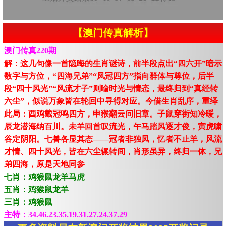
【澳门传真解析】
澳门传真220期
解：这几句像一首隐晦的生肖谜诗，前半段点出“四六开”暗示
数字与方位，“四海兄弟”“凤冠四方”指向群体与尊位，后半
段“四十风光”“风流才子”则喻时光与情态，最终归到“真经转
六尘”，似说万象皆在轮回中寻得对应。今借生肖乱序，重绎
此局：酉鸡戴冠鸣四方，申猴翻云问旧章。子鼠穿街知冷暖，
辰龙潜海纳百川。未羊回首叹流光，午马踏风逐才俊，寅虎啸
谷定阴阳。七兽各显其态——冠者非独凤，忆者不止羊，风流
才情、四十风光，皆在六尘辗转间，肖形虽异，终归一体，兄
弟四海，原是天地同参
七肖：鸡猴鼠龙羊马虎
五肖：鸡猴鼠龙羊
三肖：鸡猴鼠
主特：34.46.23.35.19.31.27.24.37.29