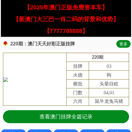
【2025年澳门正版免费资本车】
【新澳门大三巴一肖二码的背景和优势】
【7777788888】
220期：澳门天天好彩正版挂牌
更多
220期
挂牌
03
火烧
狗
横批
头晕目眩
门数
04,01
六肖
鼠牛龙兔马猪
查看澳门挂牌全篇记录