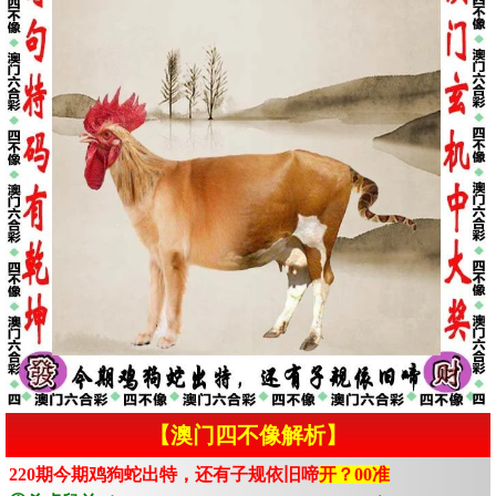
【澳门四不像解析】
220期今期鸡狗蛇出特，还有子规依旧啼
开？00准