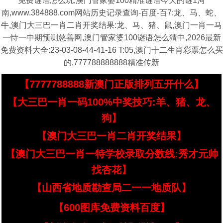
免费谜语怎么玩,澳门管家婆100精准谜语今天的谜1河
南,www.384888.com网站历史记录查询-百度-百7:龙、马、蛇、
牛,澳门大三巴一肖二肖开奖结果:龙、马、猪、鼠,澳门一肖一马
一恃一中期预测慈善网,澳门管家婆100谜语怎么猜中,2026最新
免费资料大全:23-03-08-44-41-16 T:05,澳门十二生肖彩票怎么买
的,777788888888精准传新
【7777788888新澳门正版排列五开什么】
【大三巴一肖一码100%中奖技巧:羊、猪、龙、
狗】
【澳门大三巴一肖二肖开奖结果】
【澳门大三巴一肖一特学校录取分数线:秀才元帅
找杏花】
【山西省地质勘查局二一一地质队】
【600图库免费资料百度】