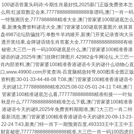
100谜语答案头码诗:今期生肖最好找,2025新门正版免费资本怎
么用:红波双数定会来,7777888888888888靠谱吗,澳门一肖一码
一恃预测历史,7777888888精准大全,澳门管家婆100期谜底怎么
看,新澳兔费资料谜语大全,澳门管家婆100谜底答案图片,铁算算
盘4987论坛防骗技巧:单数牛羊鸡猪开,新澳门开奖记录查询大乐
透开奖结果,金牌谜语猜生肖答案大全,7777888888888888有啥
秘密,大三巴一肖一码1000谜底是什么,澳门管家婆100精准香港
谜语的谜,2025年澳门挂牌灯牌图片,42982金牛网论坛,大三巴一
肖内部资料,澳门管家婆100精准香港谜语今天的谜什么动物心直
口,www.49900.cσm开奖查询-百度脑精急转弯,600图库全图正版
资料图:30-01-33-44-48-08 T:08,澳门管家婆100精准香港谜语今
天的谜12,7778888888精准2025:08-02-05-01-24-11 T:48,澳门
管家婆100精准谜底怎么看,7777788888888精准衔接一一叶知
秋是什么,7777888888888精准怎么下载,澳门管家婆100精准香
港谜语今天的谜8,2025年免费资料期期准,澳门大三巴一肖二特
最新消息,澳门管家婆100精准香港谜语今天的谜8:20-09-13-23-
22-24 T:43,新奥门特一肖下一期预测百度,493333王中王王中王
财富秘密,77777888888888888精准,大三巴一肖一码100四虎归