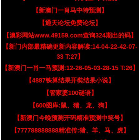
【新澳门一肖马中特预测】
【通天论坛免费论坛】
【澳彩网站www.49159.com查询324期出的码】
【新门内部最精确更新内容解读:14-04-22-42-07-
33 T:27】
【新澳门一肖一马预测:12-26-05-03-28-15 T:26】
【4887铁算结果开奘结杲小说】
【管家婆100谜语】
【600图库:鼠、猪、龙、狗】
【新澳门今晚预测开码精准预测中笑号】
【777788888888精准传:猪、羊、马、虎】