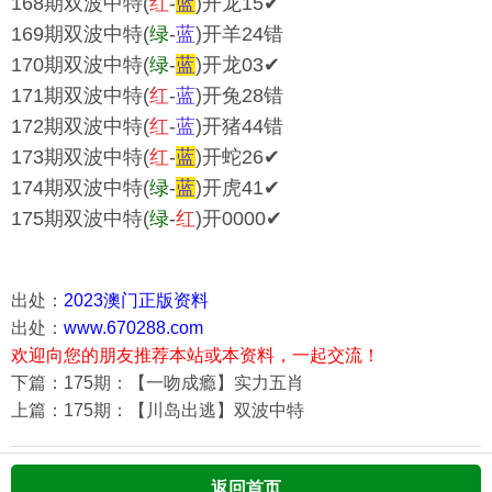
168期双波中特(
红
-
蓝
)开龙15✔
169期双波中特(
绿
-
蓝
)开羊24错
170期双波中特(
绿
-
蓝
)开龙03✔
171期双波中特(
红
-
蓝
)开兔28错
172期双波中特(
红
-
蓝
)开猪44错
173期双波中特(
红
-
蓝
)开蛇26✔
174期双波中特(
绿
-
蓝
)开虎41✔
175期双波中特(
绿
-
红
)开0000✔
出处：
2023澳门正版资料
出处：
www.670288.com
欢迎向您的朋友推荐本站或本资料，一起交流！
下篇：175期：【一吻成瘾】实力五肖
上篇：175期：【川岛出逃】双波中特
返回首页