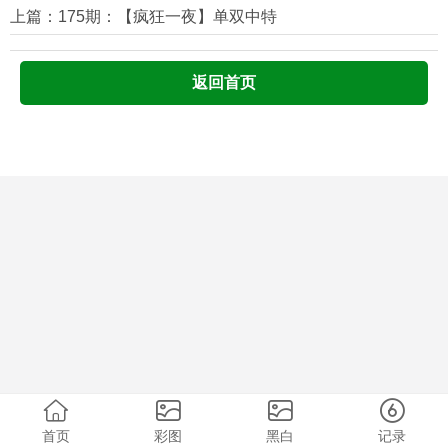
上篇：175期：【疯狂一夜】单双中特
返回首页
首页
彩图
黑白
记录