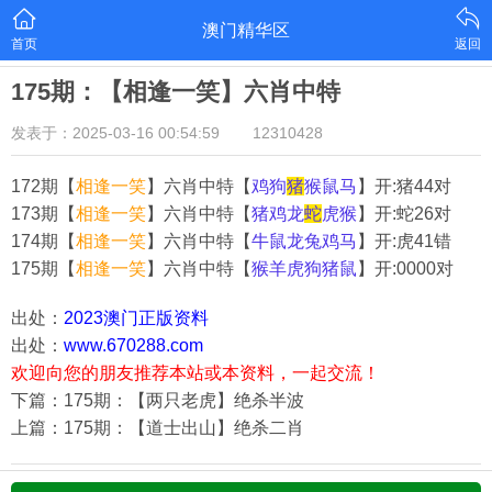
澳门精华区
首页
返回
175期：【相逢一笑】六肖中特
发表于：2025-03-16 00:54:59
12310428
172期【
相逢一笑
】六肖中特【
鸡狗
猪
猴鼠马
】开:猪44对
173期【
相逢一笑
】六肖中特【
猪鸡龙
蛇
虎猴
】开:蛇26对
174期【
相逢一笑
】六肖中特【
牛鼠龙兔鸡马
】开:虎41错
175期【
相逢一笑
】六肖中特【
猴羊虎狗猪鼠
】开:0000对
出处：
2023澳门正版资料
出处：
www.670288.com
欢迎向您的朋友推荐本站或本资料，一起交流！
下篇：175期：【两只老虎】绝杀半波
上篇：175期：【道士出山】绝杀二肖