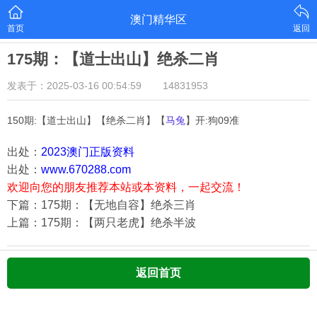
澳门精华区
首页
返回
175期：【道士出山】绝杀二肖
发表于：2025-03-16 00:54:59
14831953
150期:【道士出山】【绝杀二肖】【
马兔
】开:狗09准
出处：
2023澳门正版资料
出处：
www.670288.com
欢迎向您的朋友推荐本站或本资料，一起交流！
下篇：175期：【无地自容】绝杀三肖
上篇：175期：【两只老虎】绝杀半波
返回首页