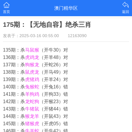
澳门精华区
首页
返回
175期：【无地自容】绝杀三肖
发表于：2025-03-16 00:55:00
12163090
135期：杀
马鼠猴
（开牛30）对
136期：杀
虎鸡龙
（开羊48）对
137期：杀
狗猴龙
（开蛇26）对
138期：杀
鼠虎龙
（开马49）对
139期：杀
虎猪鸡
（开羊24）对
140期：杀
兔猴蛇
（开兔16）错
141期：杀
羊狗鸡
（开狗33）错
142期：杀
龙蛇狗
（开猴23）对
143期：杀
牛猪鼠
（开猪44）错
144期：杀
猴龙羊
（开鼠43）对
145期：杀
猪猴虎
（开虎05）错
146期：杀
牛羊蛇
（开牛42）错