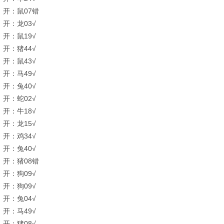
】开：鼠07错
】开：龙03√
】开：鼠19√
】开：猪44√
】开：鼠43√
】开：马49√
】开：兔40√
】开：蛇02√
】开：牛18√
】开：龙15√
】开：鸡34√
】开：兔40√
】开：猪08错
】开：狗09√
】开：狗09√
】开：兔04√
】开：马49√
】开：猪08√