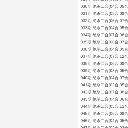
030期:绝杀二合{04合.05合
031期:绝杀二合{03合.09合
032期:绝杀二合{06合.07合
033期:绝杀二合{04合.05合
034期:绝杀二合{07合.08合
035期:绝杀二合{06合.07合
036期:绝杀二合{04合.05合
037期:绝杀二合{07合.12合
038期:绝杀二合{06合.09合
039期:绝杀二合{03合.05合
040期:绝杀二合{04合.07合
041期:绝杀二合{02合.05合
042期:绝杀二合{07合.08合
043期:绝杀二合{04合.06合
044期:绝杀二合{03合.11合
045期:绝杀二合{06合.09合
046期:绝杀二合{04合.05合
047期:绝杀二合{02合.03合