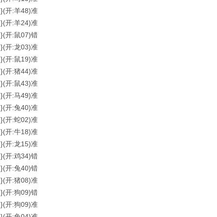
}(开:羊48)准
}(开:羊24)准
}(开:鼠07)错
}(开:龙03)准
}(开:鼠19)准
}(开:猪44)准
}(开:鼠43)准
}(开:马49)准
}(开:兔40)准
}(开:蛇02)准
}(开:牛18)准
}(开:龙15)准
}(开:鸡34)错
}(开:兔40)错
}(开:猪08)准
}(开:狗09)错
}(开:狗09)准
}(开:兔04)准