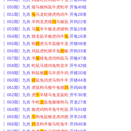
〖050期〗九肖:
猪马猴狗鼠牛虎蛇羊
:开兔40错
〖051期〗九肖:
兔
马龙蛇猪虎狗鸡牛
:开兔28准
〖052期〗九肖:
羊狗龙虎猪
鸡
马猴鼠
:开鸡22准
〖053期〗九肖:
马
鼠
羊牛猴龙虎猪狗
:开鼠19准
〖054期〗九肖:
猪龙鼠羊猴虎鸡牛
兔
:开兔16准
〖055期〗九肖:
狗
猪
虎马羊鼠猴牛龙
:开猪08准
〖056期〗九肖:
鸡鼠虎蛇猪羊兔
狗
猴
:开狗33准
〖057期〗九肖:
羊
猴
猪兔虎鸡狗鼠马
:开猴47准
〖058期〗九肖:
蛇鼠马猪鸡兔狗龙羊
:开牛42错
〖059期〗九肖:
狗鼠猴
猪
马羊虎牛鸡
:开猪20准
〖060期〗九肖:
猪
鼠兔鸡虎马狗牛羊
:开猪44准
〖061期〗九肖:
虎鼠狗马猴牛兔猪
鸡
:开鸡46准
〖062期〗九肖:
虎
牛
羊猪马兔龙鼠蛇
:开牛30准
〖063期〗九肖:
牛蛇
龙
鼠兔猴猪狗马
:开龙27准
〖064期〗九肖:
猴虎鸡狗羊兔牛蛇鼠
:开马01错
〖065期〗九肖:
羊
狗兔鼠猴龙虎鸡猪
:开羊24准
〖066期〗九肖:
鸡
龙狗羊猴马蛇兔牛
:开鸡46准