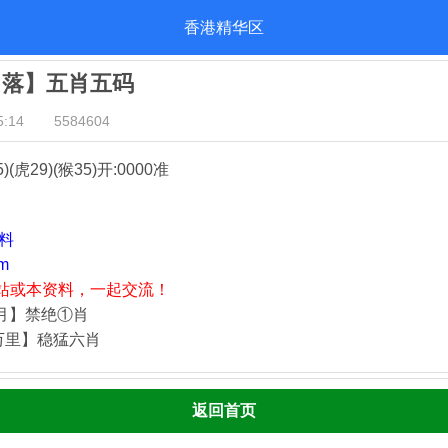
香港精华区
日落】五肖五码
:14
5584604
5)(虎29)(猴35)
开:0000准
资料
m
站或本资料，一起交流！
四月】禁绝①肖
万里】稳猛六肖
返回首页