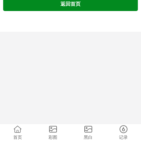
返回首页
首页
彩图
黑白
记录