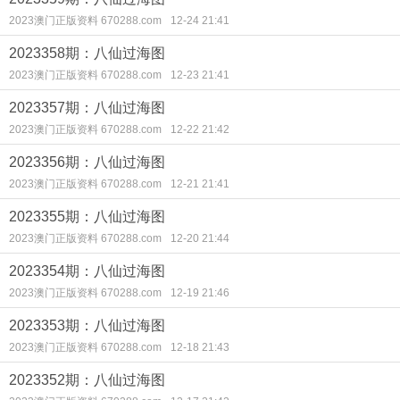
2023澳门正版资料 670288.com
12-24 21:41
2023358期：八仙过海图
2023澳门正版资料 670288.com
12-23 21:41
2023357期：八仙过海图
2023澳门正版资料 670288.com
12-22 21:42
2023356期：八仙过海图
2023澳门正版资料 670288.com
12-21 21:41
2023355期：八仙过海图
2023澳门正版资料 670288.com
12-20 21:44
2023354期：八仙过海图
2023澳门正版资料 670288.com
12-19 21:46
2023353期：八仙过海图
2023澳门正版资料 670288.com
12-18 21:43
2023352期：八仙过海图