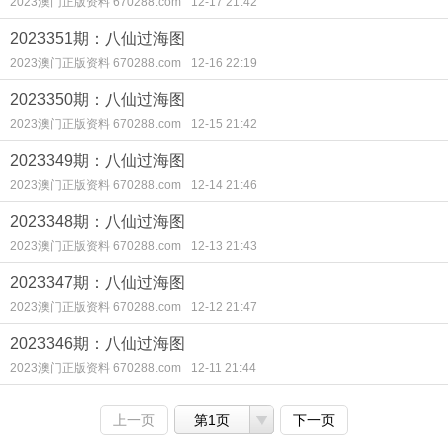
2023澳门正版资料 670288.com
12-17 21:42
2023351期：八仙过海图
2023澳门正版资料 670288.com
12-16 22:19
2023350期：八仙过海图
2023澳门正版资料 670288.com
12-15 21:42
2023349期：八仙过海图
2023澳门正版资料 670288.com
12-14 21:46
2023348期：八仙过海图
2023澳门正版资料 670288.com
12-13 21:43
2023347期：八仙过海图
2023澳门正版资料 670288.com
12-12 21:47
2023346期：八仙过海图
2023澳门正版资料 670288.com
12-11 21:44
上一页
第1页
下一页