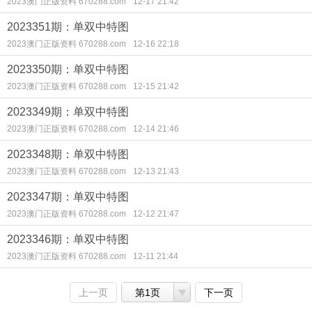
2023澳门正版资料 670288.com
12-17 21:42
2023351期：单双中特图
2023澳门正版资料 670288.com
12-16 22:18
2023350期：单双中特图
2023澳门正版资料 670288.com
12-15 21:42
2023349期：单双中特图
2023澳门正版资料 670288.com
12-14 21:46
2023348期：单双中特图
2023澳门正版资料 670288.com
12-13 21:43
2023347期：单双中特图
2023澳门正版资料 670288.com
12-12 21:47
2023346期：单双中特图
2023澳门正版资料 670288.com
12-11 21:44
上一页
第1页
下一页