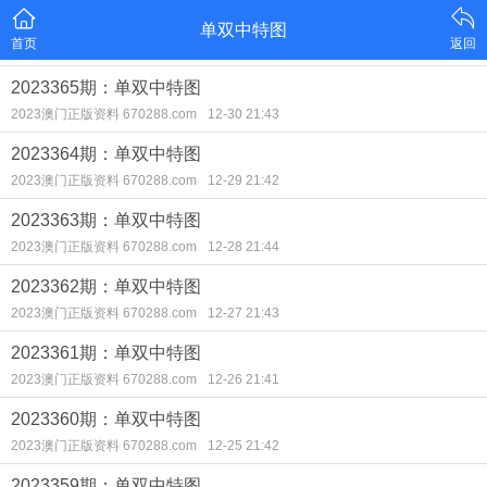
单双中特图
首页
返回
2023365期：单双中特图
2023澳门正版资料 670288.com
12-30 21:43
2023364期：单双中特图
2023澳门正版资料 670288.com
12-29 21:42
2023363期：单双中特图
2023澳门正版资料 670288.com
12-28 21:44
2023362期：单双中特图
2023澳门正版资料 670288.com
12-27 21:43
2023361期：单双中特图
2023澳门正版资料 670288.com
12-26 21:41
2023360期：单双中特图
2023澳门正版资料 670288.com
12-25 21:42
2023359期：单双中特图