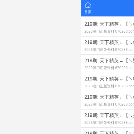
首页
219期: 天下精英←
2023澳门正版资料 670288.co
219期: 天下精英←
2023澳门正版资料 670288.co
219期: 天下精英←
2023澳门正版资料 670288.co
219期: 天下精英←【
2023澳门正版资料 670288.co
219期: 天下精英←
2023澳门正版资料 670288.co
219期: 天下精英←
2023澳门正版资料 670288.co
219期: 天下精英←