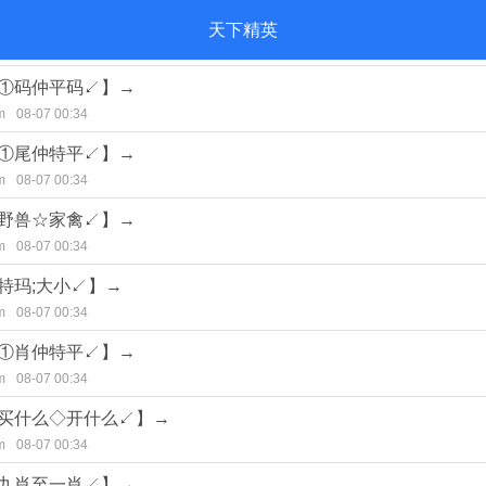
天下精英
【↘①码仲平码↙】→
m
08-07 00:34
【↘①尾仲特平↙】→
m
08-07 00:34
【↘野兽☆家禽↙】→
m
08-07 00:34
↘特玛;大小↙】→
m
08-07 00:34
【↘①肖仲特平↙】→
m
08-07 00:34
【↘买什么◇开什么↙】→
m
08-07 00:34
【↘九肖至一肖↙】→