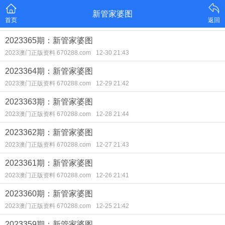
新管家婆图
首页
返回
2023365期：新管家婆图
2023澳门正版资料 670288.com
12-30 21:43
2023364期：新管家婆图
2023澳门正版资料 670288.com
12-29 21:42
2023363期：新管家婆图
2023澳门正版资料 670288.com
12-28 21:44
2023362期：新管家婆图
2023澳门正版资料 670288.com
12-27 21:43
2023361期：新管家婆图
2023澳门正版资料 670288.com
12-26 21:41
2023360期：新管家婆图
2023澳门正版资料 670288.com
12-25 21:42
2023359期：新管家婆图