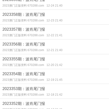
2023澳门正版资料 670288.com
12-24 21:40
2023358期：波肖尾门报
2023澳门正版资料 670288.com
12-23 21:40
2023357期：波肖尾门报
2023澳门正版资料 670288.com
12-22 21:41
2023356期：波肖尾门报
2023澳门正版资料 670288.com
12-21 21:40
2023355期：波肖尾门报
2023澳门正版资料 670288.com
12-20 21:42
2023354期：波肖尾门报
2023澳门正版资料 670288.com
12-19 21:45
2023353期：波肖尾门报
2023澳门正版资料 670288.com
12-18 21:42
2023352期：波肖尾门报