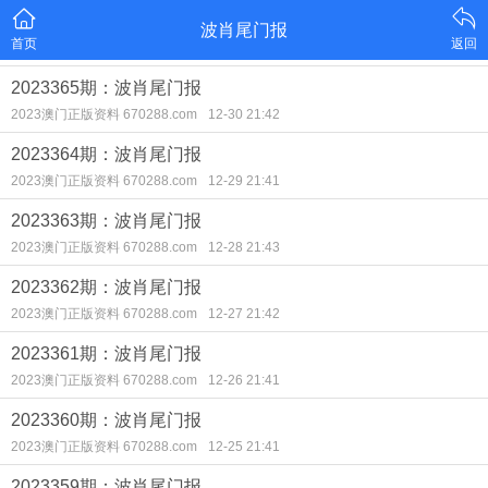
波肖尾门报
首页
返回
2023365期：波肖尾门报
2023澳门正版资料 670288.com
12-30 21:42
2023364期：波肖尾门报
2023澳门正版资料 670288.com
12-29 21:41
2023363期：波肖尾门报
2023澳门正版资料 670288.com
12-28 21:43
2023362期：波肖尾门报
2023澳门正版资料 670288.com
12-27 21:42
2023361期：波肖尾门报
2023澳门正版资料 670288.com
12-26 21:41
2023360期：波肖尾门报
2023澳门正版资料 670288.com
12-25 21:41
2023359期：波肖尾门报