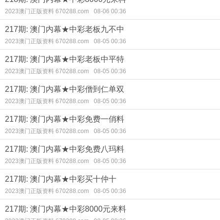
2023澳门正版资料 670288.com
08-06 00:36
217期: 澳门内幕★中彩老板九不中
2023澳门正版资料 670288.com
08-05 00:36
217期: 澳门内幕★中彩老板中平特
2023澳门正版资料 670288.com
08-05 00:36
217期: 澳门内幕★中彩僧到仁单双
2023澳门正版资料 670288.com
08-05 00:36
217期: 澳门内幕★中彩免费一俏料
2023澳门正版资料 670288.com
08-05 00:36
217期: 澳门内幕★中彩免费八玛料
2023澳门正版资料 670288.com
08-05 00:36
217期: 澳门内幕★中彩买十仲十
2023澳门正版资料 670288.com
08-05 00:36
217期: 澳门内幕★中彩8000元来料