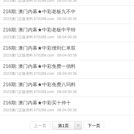
2023澳门正版资料 670288.com
08-05 00:36
216期: 澳门内幕★中彩老板九不中
2023澳门正版资料 670288.com
08-04 00:36
216期: 澳门内幕★中彩老板中平特
2023澳门正版资料 670288.com
08-04 00:36
216期: 澳门内幕★中彩僧到仁单双
2023澳门正版资料 670288.com
08-04 00:36
216期: 澳门内幕★中彩免费一俏料
2023澳门正版资料 670288.com
08-04 00:36
216期: 澳门内幕★中彩免费八玛料
2023澳门正版资料 670288.com
08-04 00:36
216期: 澳门内幕★中彩买十仲十
2023澳门正版资料 670288.com
08-04 00:36
上一页
第1页
下一页