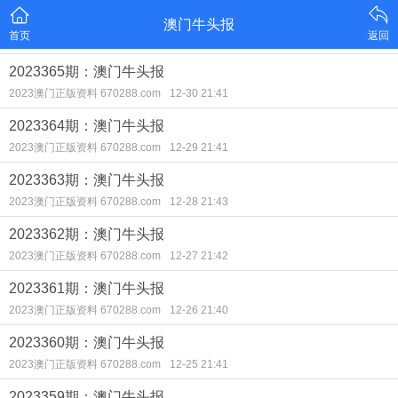
澳门牛头报
首页
返回
2023365期：澳门牛头报
2023澳门正版资料 670288.com
12-30 21:41
2023364期：澳门牛头报
2023澳门正版资料 670288.com
12-29 21:41
2023363期：澳门牛头报
2023澳门正版资料 670288.com
12-28 21:43
2023362期：澳门牛头报
2023澳门正版资料 670288.com
12-27 21:42
2023361期：澳门牛头报
2023澳门正版资料 670288.com
12-26 21:40
2023360期：澳门牛头报
2023澳门正版资料 670288.com
12-25 21:41
2023359期：澳门牛头报