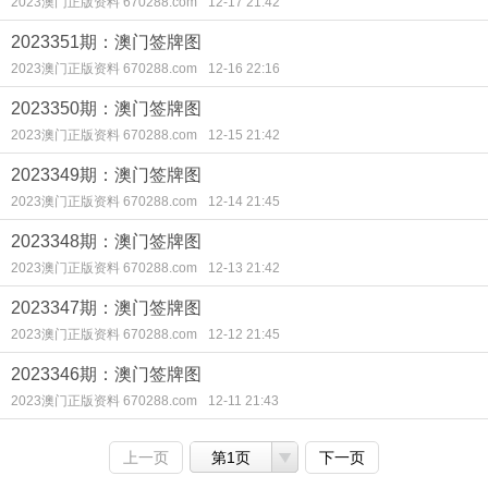
2023澳门正版资料 670288.com
12-17 21:42
2023351期：澳门签牌图
2023澳门正版资料 670288.com
12-16 22:16
2023350期：澳门签牌图
2023澳门正版资料 670288.com
12-15 21:42
2023349期：澳门签牌图
2023澳门正版资料 670288.com
12-14 21:45
2023348期：澳门签牌图
2023澳门正版资料 670288.com
12-13 21:42
2023347期：澳门签牌图
2023澳门正版资料 670288.com
12-12 21:45
2023346期：澳门签牌图
2023澳门正版资料 670288.com
12-11 21:43
上一页
第1页
下一页