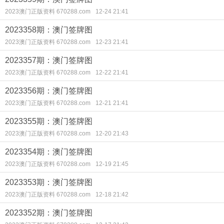
2023澳门正版资料 670288.com
12-24 21:41
2023358期：澳门签牌图
2023澳门正版资料 670288.com
12-23 21:41
2023357期：澳门签牌图
2023澳门正版资料 670288.com
12-22 21:41
2023356期：澳门签牌图
2023澳门正版资料 670288.com
12-21 21:41
2023355期：澳门签牌图
2023澳门正版资料 670288.com
12-20 21:43
2023354期：澳门签牌图
2023澳门正版资料 670288.com
12-19 21:45
2023353期：澳门签牌图
2023澳门正版资料 670288.com
12-18 21:42
2023352期：澳门签牌图