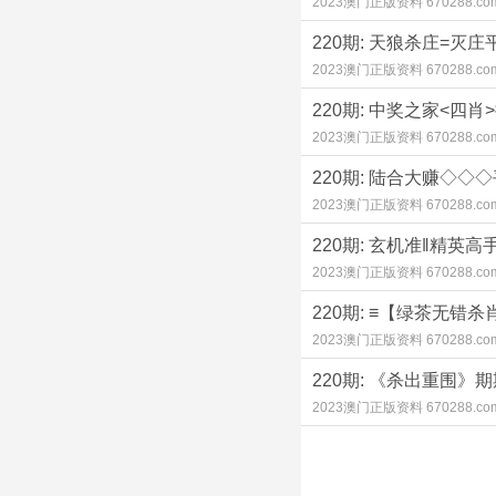
2023澳门正版资料 670288.co
220期: 天狼杀庄=灭
2023澳门正版资料 670288.co
220期: 中奖之家<四
2023澳门正版资料 670288.co
220期: 陆合大赚◇
2023澳门正版资料 670288.co
220期: 玄机准‖精英
2023澳门正版资料 670288.co
220期: ≡【绿茶无错
2023澳门正版资料 670288.co
220期: 《杀出重围》
2023澳门正版资料 670288.co