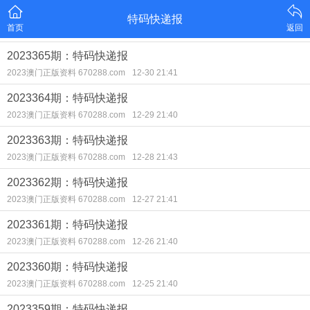
特码快递报
首页
返回
2023365期：特码快递报
2023澳门正版资料 670288.com
12-30 21:41
2023364期：特码快递报
2023澳门正版资料 670288.com
12-29 21:40
2023363期：特码快递报
2023澳门正版资料 670288.com
12-28 21:43
2023362期：特码快递报
2023澳门正版资料 670288.com
12-27 21:41
2023361期：特码快递报
2023澳门正版资料 670288.com
12-26 21:40
2023360期：特码快递报
2023澳门正版资料 670288.com
12-25 21:40
2023359期：特码快递报