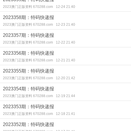
2023澳门正版资料 670288.com
12-24 21:40
2023358期：特码快递报
2023澳门正版资料 670288.com
12-23 21:40
2023357期：特码快递报
2023澳门正版资料 670288.com
12-22 21:40
2023356期：特码快递报
2023澳门正版资料 670288.com
12-21 21:40
2023355期：特码快递报
2023澳门正版资料 670288.com
12-20 21:42
2023354期：特码快递报
2023澳门正版资料 670288.com
12-19 21:44
2023353期：特码快递报
2023澳门正版资料 670288.com
12-18 21:41
2023352期：特码快递报