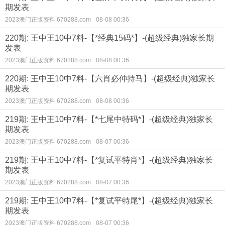
期发表
2023澳门正版资料 670288.com
08-08 00:36
220期: 王中王10中7料-【*经典15码*】-(超级经典)独家长期
发表
2023澳门正版资料 670288.com
08-08 00:36
220期: 王中王10中7料-【六肖必仲持马】-(超级经典)独家长
期发表
2023澳门正版资料 670288.com
08-08 00:36
219期: 王中王10中7料-【*七尾中特码*】-(超级经典)独家长
期发表
2023澳门正版资料 670288.com
08-07 00:36
219期: 王中王10中7料-【*复试平特肖*】-(超级经典)独家长
期发表
2023澳门正版资料 670288.com
08-07 00:36
219期: 王中王10中7料-【*复试平特尾*】-(超级经典)独家长
期发表
2023澳门正版资料 670288.com
08-07 00:36