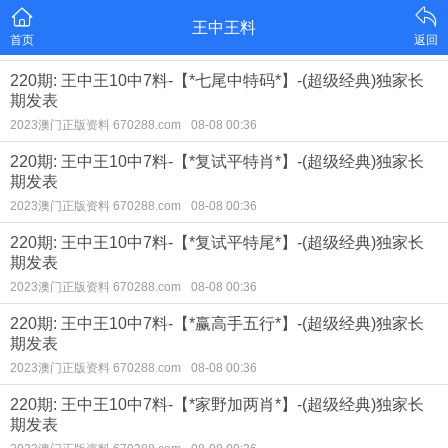
王中王料
首页
返回
220期: 王中王10中7料-【*七尾中特码*】-(超级经典)独家长
期发表
2023澳门正版资料 670288.com
08-08 00:36
220期: 王中王10中7料-【*复试平特肖*】-(超级经典)独家长
期发表
2023澳门正版资料 670288.com
08-08 00:36
220期: 王中王10中7料-【*复试平特尾*】-(超级经典)独家长
期发表
2023澳门正版资料 670288.com
08-08 00:36
220期: 王中王10中7料-【*赢高手五行*】-(超级经典)独家长
期发表
2023澳门正版资料 670288.com
08-08 00:36
220期: 王中王10中7料-【*家野加两肖*】-(超级经典)独家长
期发表