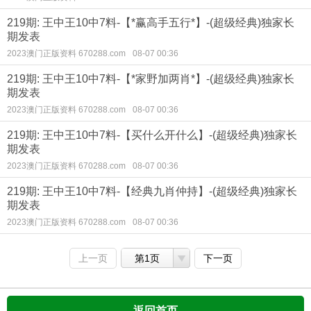
219期: 王中王10中7料-【*赢高手五行*】-(超级经典)独家长
期发表
2023澳门正版资料 670288.com
08-07 00:36
219期: 王中王10中7料-【*家野加两肖*】-(超级经典)独家长
期发表
2023澳门正版资料 670288.com
08-07 00:36
219期: 王中王10中7料-【买什么开什么】-(超级经典)独家长
期发表
2023澳门正版资料 670288.com
08-07 00:36
219期: 王中王10中7料-【经典九肖仲持】-(超级经典)独家长
期发表
2023澳门正版资料 670288.com
08-07 00:36
上一页
第1页
下一页
返回首页